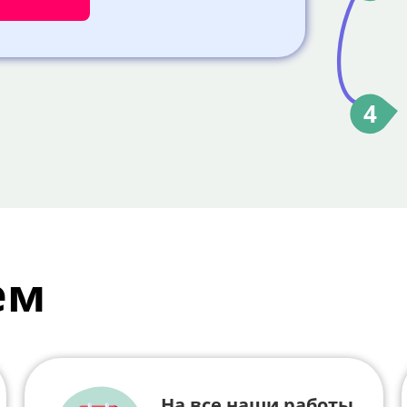
4
ем
На все наши работы