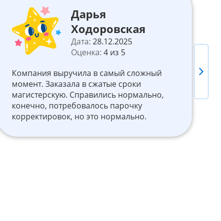
Дарья
Ходоровская
Дата:
28.12.2025
Оценка:
4 из 5
М
Next
Компания выручила в самый сложный
к
момент. Заказала в сжатые сроки
н
магистерскую. Справились нормально,
н
конечно, потребовалось парочку
о
корректировок, но это нормально.