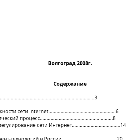
Волгоград 2008г.
Содержание
………………………………………………………..….3
можности сети Internet……………………..…………………...6
литический процесс..…………………………………………….8
е регулирование сети Интернет…..………………………….14
трент-технологий в России…………..………………………20