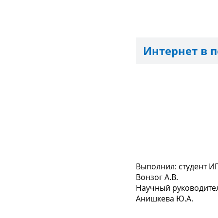
Интернет в 
Выполнил: студент ИП
Вонзог А.В.
Научный руководите
Анишкева Ю.А.