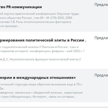
Предла
ство PR-коммуникации
ой научно-практической конференции: Научные труды
ого общества России , том 69 – М.-СПб: ВЭО, 2006.
 Устюгова Т.В. Роль этнопсихологических факторов в
на примере...
Предла
рмирования политической элиты в России .
ы: социологический анализ // Элитизм в России : «за» и
териалов интернет -конференции, февраль – май 2002 г. /
ов Д. С. Аксиологические функции политической элиты //
Предла
теории в международных отношениях»
тической структуре мира обратили внимание еще в 70-х
 Дж.
поведения, связанные с обыденной жизнью , характерные
 стран («Макдоналдс», Интернет , связь по сотовым...