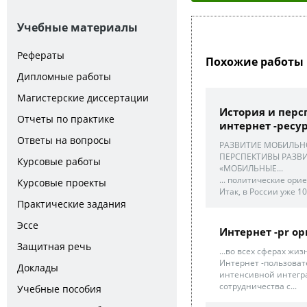
Учебные материалы
Рефераты
Похожие работы 
Дипломные работы
Магистерские диссертации
История и перс
Отчеты по практике
интернет -ресу
Ответы на вопросы
РАЗВИТИЕ МОБИЛЬНО
ПЕРСПЕКТИВЫ РАЗВИ
Курсовые работы
«МОБИЛЬНЫЕ...
... политические ори
Курсовые проекты
Итак, в России уже 10.
Практические задания
Эссе
Интернет -pr ор
Защитная речь
...во всех сферах жи
Интернет -пользоват
Доклады
интенсивной интегр
сотрудничества с...
Учебные пособия