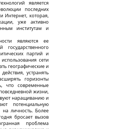
хнологий является
еволюции последних
и Интернет, которая,
кации, уже активно
онным институтам и
ности являются ее
й государственного
литических партий и
 использования сети
ать географические и
действия, устранять
сширять горизонты
ь, что современные
повседневной жизни,
твуют наращиванию и
дают потенциальную
 на личность. Более
годня бросает вызов
огранная проблема