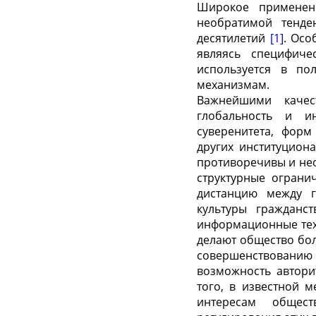
Широкое применен
необратимой тенде
десятилетий
[1]
. Осо
являясь специфиче
используется в по
механизмам.
Важнейшими качес
глобальность и ин
суверенитета, форм
других институцион
противоречивы и нео
структурные ограни
дистанцию между 
культуры гражданс
информационные тех
делают общество бо
совершенствованию
возможность автори
того, в известной 
интересам общест