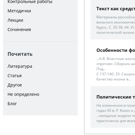
Контрольные работы
Текст как сред
Методички
Материалы российск
Лекции
вольного экономическ
Курск., С. 35-38. 44.
Сочинения
политической жизни 
Особенности фо
Почитать
...А.В. Властные элит
«против». Сборник ма
Литература
Под...
С.137-140. 33. Смирн
Статья
Качество жизни в...
Другое
Не определено
Политические 
Блог
На изменения в поли
годах ХХ в. Р. Кохэн и
...западные модели 
практически для всех