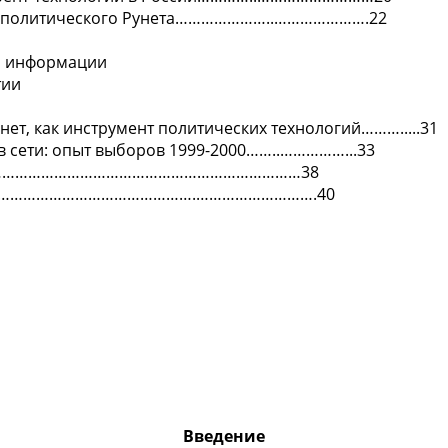
ры политического Рунета…………………..………………….22
ой информации
тии
нет, как инструмент политических технологий……….....31
 в сети: опыт выборов 1999-2000……..……………...33
………………………………………………………………38
……………………………………….……………………….40
Введение