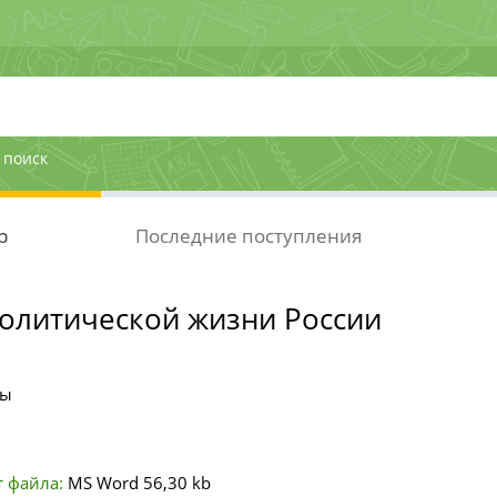
 поиск
р
Последние поступления
политической жизни России
ты
 файла:
MS Word
56,30 kb