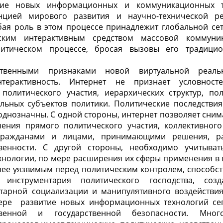
ие новых информационных и коммуникационных те
нцией мирового развития и научно-технической р
бая роль в этом процессе принадлежит глобальной сет
ским интерактивным средством массовой коммуни
литическом процессе, бросая вызовы его традици
твенными признаками новой виртуальной реаль
терактивность. Интернет не признает условносте
 политического участия, иерархических структур, по
альных субъектов политики. Политические последствия
днозначны. С одной стороны, интернет позволяет сним
чения прямого политического участия, коллективного 
гражданами и лицами, принимающими решения, ра
твенности. С другой стороны, необходимо учитыват
нологии, по мере расширения их сферы применения в 
лее уязвимым перед политическим контролем, способс
 инструментария политического господства, соз
тарной социализации и манипулятивного воздействия
мере развитие новых информационных технологий се
венной и государственной безопасности. Мног