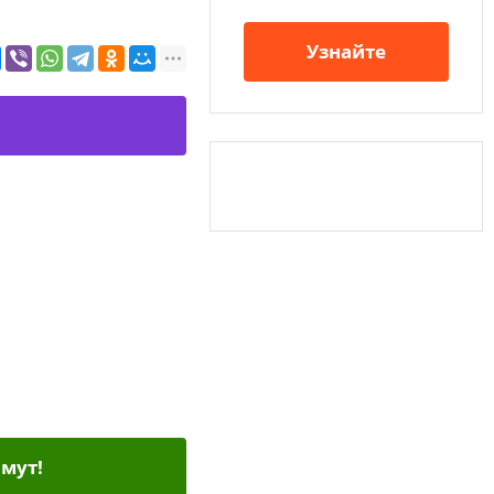
Узнайте
мут!