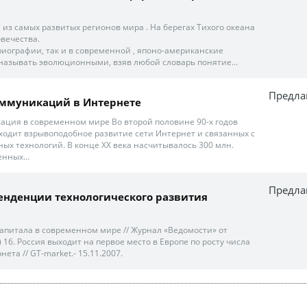
 из самых развитых регионов мира . На берегах Тихого океана
вечества.
риографии, так и в современной , японо-американские
азывать эволюционными, взяв любой словарь понятие...
Предла
оммуникаций в Интернете
кация в современном мире Во второй половине 90-х годов
ходит взрывоподобное развитие сети Интернет и связанных с
х технологий. В конце ХХ века насчитывалось 300 млн.
нных...
Предла
енденции технологического развития
капитала в современном мире // Журнал «Ведомости» от
) 16. Россия выходит на первое место в Европе по росту числа
ета // GT-market.- 15.11.2007.