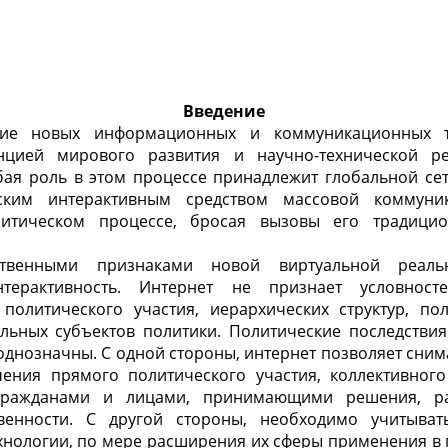
Введение
ие новых информационных и коммуникационных те
нцией мирового развития и научно-технической р
бая роль в этом процессе принадлежит глобальной сет
ским интерактивным средством массовой коммуни
литическом процессе, бросая вызовы его традици
твенными признаками новой виртуальной реаль
терактивность. Интернет не признает условносте
 политического участия, иерархических структур, по
альных субъектов политики. Политические последствия
днозначны. С одной стороны, интернет позволяет сним
чения прямого политического участия, коллективного 
гражданами и лицами, принимающими решения, ра
твенности. С другой стороны, необходимо учитыват
нологии, по мере расширения их сферы применения в 