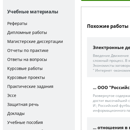
Учебные материалы
Рефераты
Похожие работы 
Дипломные работы
Магистерские диссертации
Электронные д
Отчеты по практике
Введение Движение 
Ответы на вопросы
сложный процесс. В х
Экономисты заговор
Курсовые работы
" Интернет -экономик
Курсовые проекты
Практические задания
... ООО "Росси
Эссе
Развернутое содерж
достиг высочайшей с
Защитная речь
И ; Российский футб
информационного пар
Доклады
Учебные пособия
... отношения 