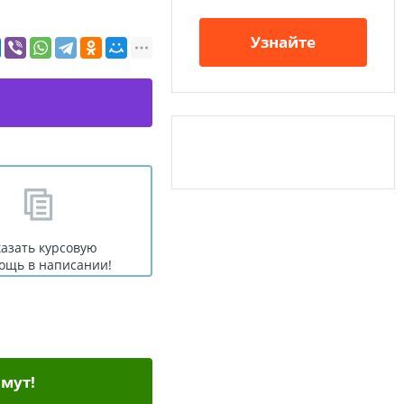
Узнайте
казать курсовую
ощь в написании!
мут!