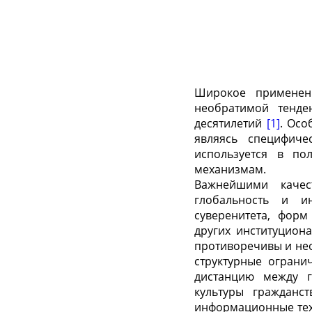
Широкое применен
необратимой тенде
десятилетий
[1]
. Осо
являясь специфиче
используется в по
механизмам.
Важнейшими качес
глобальность и ин
суверенитета, форм
других институцион
противоречивы и нео
структурные ограни
дистанцию между 
культуры гражданс
информационные тех