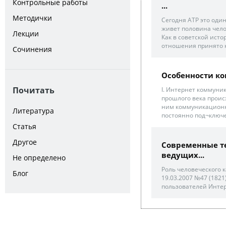
Контрольные работы
...
Методички
Сегодня АТР это один
живет половина чело
Лекции
Как в советской исто
отношения принято н
Сочинения
Особенности к
Почитать
І. Интернет коммуни
прошлого века проис
ним коммуникационны
Литература
постоянно под¬ключе
Статья
Другое
Современные т
ведущих...
Не определено
Роль человеческого 
Блог
19.03.2007 №47 (1821
пользователей Интерн