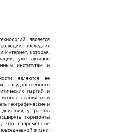
хнологий является
еволюции последних
и Интернет, которая,
кации, уже активно
онным институтам и
ности являются ее
й государственного
литических партий и
 использования сети
ать географические и
действия, устранять
сширять горизонты
ь, что современные
повседневной жизни,