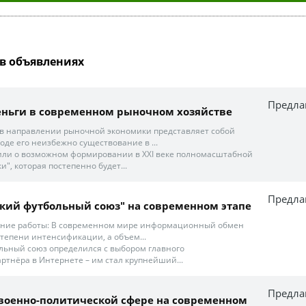
в объявлениях
Предла
еньги в современном рыночном хозяйстве
в направлении рыночной экономики представляет собой
оде его неизбежно существование в ...
или о возможном формировании в XXI веке полномасштабной
и", которая постепенно будет...
Предла
йский футбольный союз" на современном этапе
ание работы: В современном мире информационный обмен
тепени интенсификации, а объем...
ольный союз определился с выбором главного
тнёра в Интернете – им стал крупнейший...
Предла
в военно-политической сфере на современном