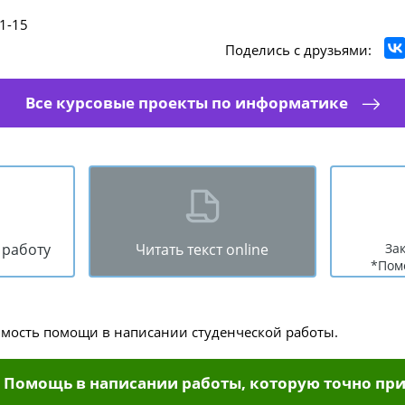
1-15
Поделись с друзьями:
Все курсовые проекты по информатике
 работу
Читать текст online
За
*Пом
имость помощи в написании студенческой работы.
Помощь в написании работы, которую точно при