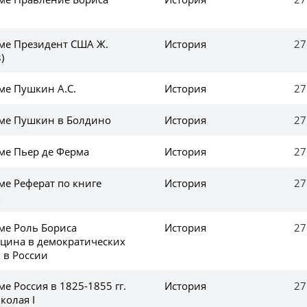
еме Президент США Ж.
История
27
)
ме Пушкин А.С.
История
27
еме Пушкин в Болдино
История
27
еме Пьер де Ферма
История
27
ме Реферат по книге
История
27
я
ме Роль Бориса
История
27
цинa в демократических
 в России
ме Россия в 1825-1855 гг.
История
27
колая I