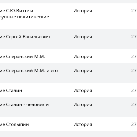
ме С.Ю.Витте и
История
27
крупные политические
еме Сергей Васильевич
История
27
еме Сперанский М.М.
История
27
ме Сперанский М.М. и его
История
27
еме Сталин
История
27
ме Сталин - человек и
История
27
еме Столыпин
История
27