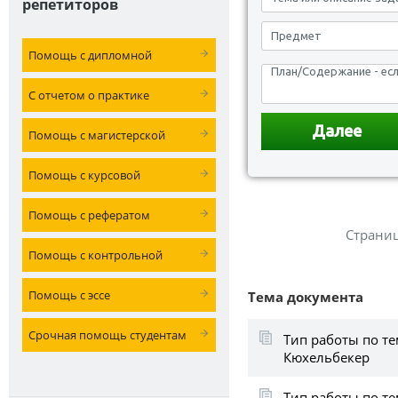
репетиторов
Помощь с дипломной
С отчетом о практике
Помощь с магистерской
Помощь с курсовой
Помощь с рефератом
Страни
Помощь с контрольной
Помощь с эссе
Тема документа
Срочная помощь студентам
Тип работы по те
Кюхельбекер
Тип работы по т