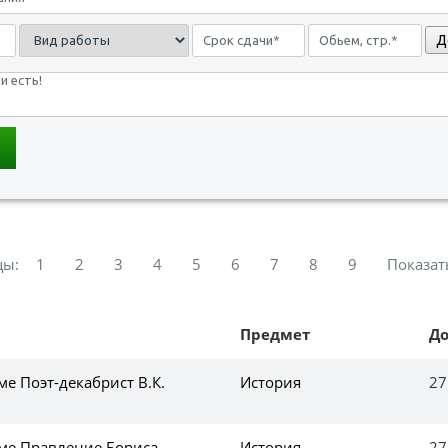
Д
цы:
1
2
3
4
5
6
7
8
9
Показат
Предмет
Д
ме Поэт-декабрист В.К.
История
27
еме Правление Бориса
История
27