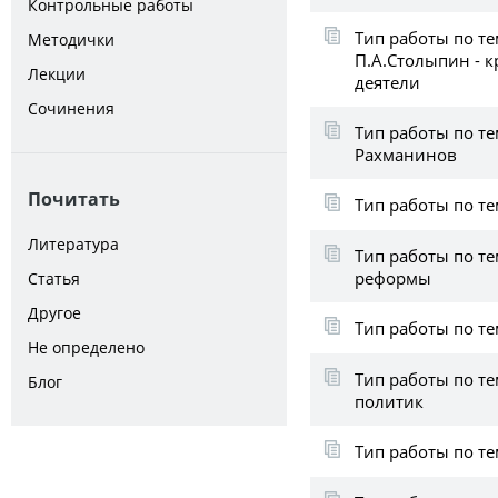
Контрольные работы
Тип работы по те
Методички
П.А.Столыпин - 
Лекции
деятели
Сочинения
Тип работы по т
Рахманинов
Почитать
Тип работы по т
Литература
Тип работы по те
реформы
Статья
Другое
Тип работы по т
Не определено
Тип работы по те
Блог
политик
Тип работы по т