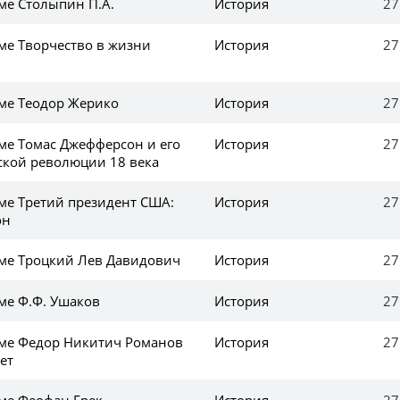
ме Столыпин П.А.
История
27
ме Творчество в жизни
История
27
еме Теодор Жерико
История
27
еме Томас Джефферсон и его
История
27
ской революции 18 века
еме Третий президент США:
История
27
он
еме Троцкий Лев Давидович
История
27
ме Ф.Ф. Ушаков
История
27
еме Федор Никитич Романов
История
27
ет
еме Феофан Грек
История
27