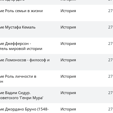
еме Роль семьи в жизни
История
27
еме Мустафа Кемаль
История
27
еме Джефферсон -
История
27
тель мировой истории
еме Ломоносов - философ и
История
27
ме Роль личности в
История
27
ин
еме Вадим Сидур.
История
27
оветского 'Генри Мура'
ме Джордано Бруно (1548-
История
27