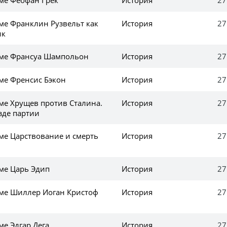
еме Франклин Рузвельт как
История
27
ик
еме Франсуа Шампольон
История
27
еме Френсис Бэкон
История
27
еме Хрущев против Сталина.
История
27
зде партии
еме Царствование и смерть
История
27
еме Царь Эдип
История
27
еме Шиллер Иоган Кристоф
История
27
ме Эдгар Дега
История
27