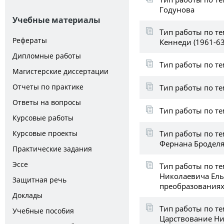
Годунова
Учебные материалы
Тип работы по т
Рефераты
Кеннеди (1961-63
Дипломные работы
Тип работы по те
Магистерские диссертации
Отчеты по практике
Тип работы по т
Ответы на вопросы
Тип работы по т
Курсовые работы
Тип работы по те
Курсовые проекты
Фернана Бродел
Практические задания
Эссе
Тип работы по те
Николаевича Ель
Защитная речь
преобразованиях
Доклады
Тип работы по те
Учебные пособия
Царствование Ни