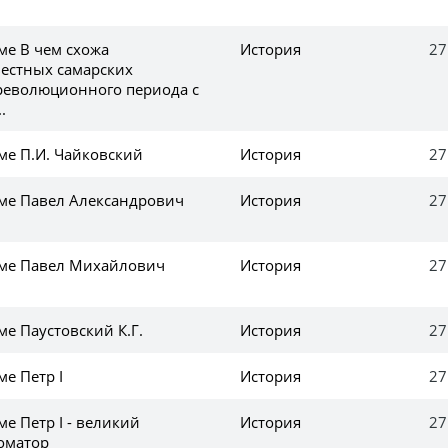
ме В чем схожа
История
27
вестных самарских
революционного периода с
.
ме П.И. Чайковский
История
27
еме Павел Александрович
История
27
еме Павел Михайлович
История
27
ме Паустовский К.Г.
История
27
ме Петр I
История
27
ме Петр I - великий
История
27
оматоp