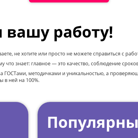
 ₽
 вашу работу!
аете, не хотите или просто не можете справиться с ра
у что знает: главное — это качество, соблюдение сроков
ры:
 за ГОСТами, методичками и уникальностью, а проверя
ы в ней на 100%.
 ₽
Популярны