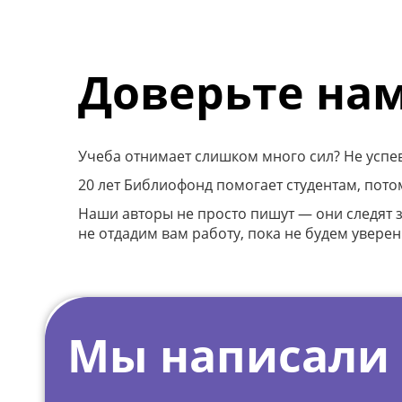
Срок
4650
3 дня
Уникальность
Доверьте нам
88%
Учеба отнимает слишком много сил? Не успев
Курсовая работа
08.08.2026
20 лет Библиофонд помогает студентам, потом
Специализированные прокурату
Наши авторы не просто пишут — они следят
их виды и основные виды
не отдадим вам работу, пока не будем уверен
деятельности
Срок
3300
3 дня
Мы написали
Уникальность
82%