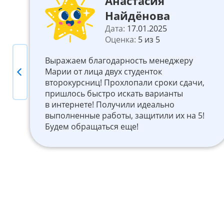
Анастасия
Роль и эффективность органов
Найдёнова
финансового контроля в
Дата:
17.01.2025
минимизации теневого сектора
Оценка:
5 из 5
государственных закупок
Выражаем благодарность менеджеру
Срок
6550
Марии от лица двух студенток
Previous
3 дня
то
второкурсниц! Прохлопали сроки сдачи,
ам
пришлось быстро искать варианты
Уникальность
в интернете! Получили идеально
82%
выполненные работы, защитили их на 5!
Будем обращаться еще!
Курсовая работа
08.08.2026
Оплата труда: понятие, гарантии,
формы