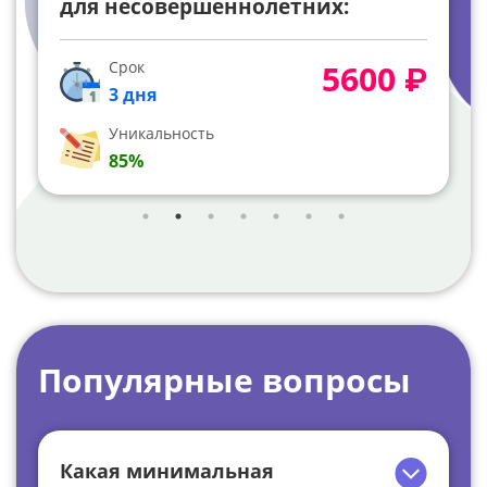
для несовершеннолетних:
конституционные гарантии
(анализ Постановления
Срок
5600 ₽
Конституционного Суда РФ от 25
3 дня
июня 2020 г №29-П)
Уникальность
85%
Популярные вопросы
Какая минимальная