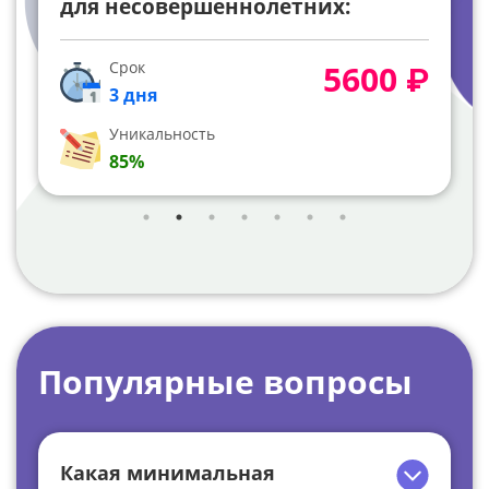
для несовершеннолетних:
конституционные гарантии
(анализ Постановления
Срок
5600 ₽
Конституционного Суда РФ от 25
3 дня
июня 2020 г №29-П)
Уникальность
85%
Популярные вопросы
Какая минимальная