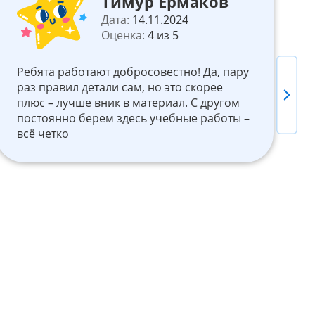
Тимур Ермаков
Дата:
14.11.2024
Оценка:
4 из 5
Ребята работают добросовестно! Да, пару
П
раз правил детали сам, но это скорее
б
Next
плюс – лучше вник в материал. С другом
постоянно берем здесь учебные работы –
з
всё четко
х
х