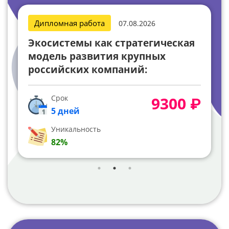
Дипломная работа
07.08.2026
Экосистемы как стратегическая
модель развития крупных
российских компаний:
маркетинговое
позиционирование и
Срок
9300 ₽
финансовая эффективность
5 дней
Уникальность
82%