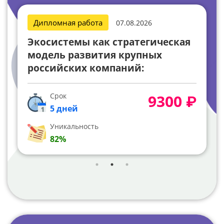
Дипломная работа
07.08.2026
Экосистемы как стратегическая
модель развития крупных
российских компаний:
маркетинговое
позиционирование и
Срок
9300 ₽
финансовая эффективность
5 дней
Уникальность
82%