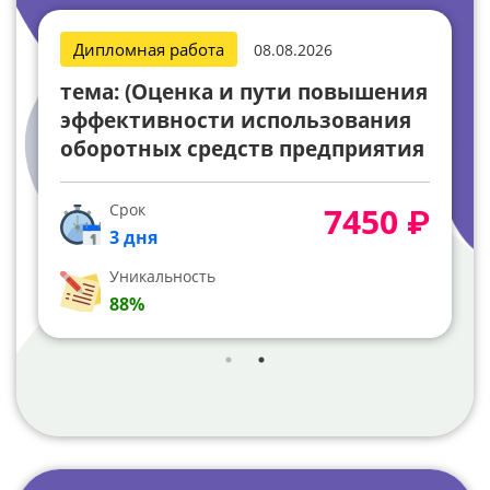
Дипломная работа
08.08.2026
тема: (Оценка и пути повышения
эффективности использования
оборотных средств предприятия
(организации, фирмы) (на
конкретном примере).) + речь и
Срок
7450 ₽
презентация- ДОРАБОТКА
3 дня
Уникальность
88%