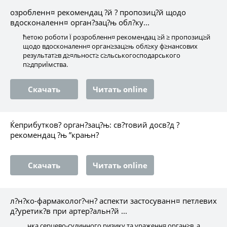
озробленн¤ рекомендац ?й ? пропозиц?й щодо
вдосконаленн¤ орган?зац?њ обл?ку...
ћетою роботи Ї розробленн¤ рекомендац ≥й ≥ пропозиц≥й
щодо вдосконаленн¤ орган≥зац≥њ обл≥ку ф≥нансових
результат≥в д≥¤льност≥ с≥льськогосподарського
п≥дприЇмства.
Скачать
Читать online
Ќеприбутков? орган?зац?њ: св?товий досв?д ?
рекомендац ?њ ”крањн?
Скачать
Читать online
л?н?ко-фармаколог?чн? аспекти застосуванн¤ петлевих
д?уретик?в при артер?альн?й ...
...нка серцево-судинного ризику та ураженн¤ орган≥в, а