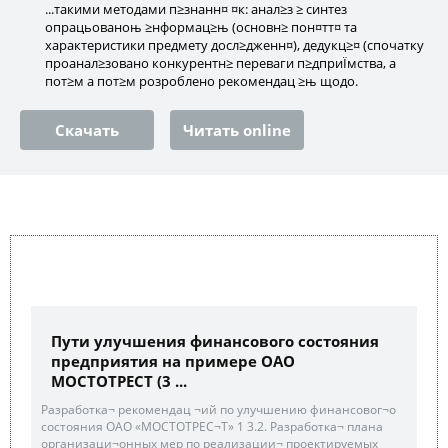
...такими методами п≥знанн¤ ¤к: анал≥з ≥ синтез
опрацьованоњ ≥нформац≥њ (основн≥ пон¤тт¤ та
характеристики предмету досл≥дженн¤), дедукц≥¤ (спочатку
проанал≥зовано конкурентн≥ переваги п≥дприЇмства, а
пот≥м а пот≥м розроблено рекомендац ≥њ щодо.
Скачать
Читать online
Пути улучшения финансового состояния
предприятия на примере ОАО
МОСТОТРЕСТ (3 ...
Разработка¬ рекомендац ¬ий по улучшению финансовог¬о
состояния ОАО «МОСТОТРЕС¬Т» 1 3.2. Разработка¬ плана
организаци¬онных мер по реализации¬ проектируемых