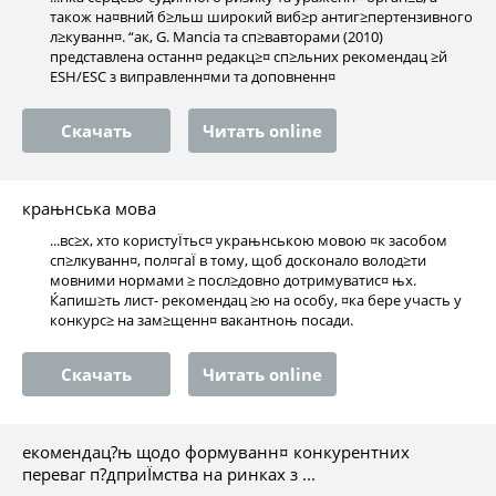
також на¤вний б≥льш широкий виб≥р антиг≥пертензивного
л≥куванн¤. “ак, G. Mancia та сп≥вавторами (2010)
представлена останн¤ редакц≥¤ сп≥льних рекомендац ≥й
ESH/ESC з виправленн¤ми та доповненн¤
Скачать
Читать online
крањнська мова
...вс≥х, хто користуЇтьс¤ украњнською мовою ¤к засобом
сп≥лкуванн¤, пол¤гаЇ в тому, щоб досконало волод≥ти
мовними нормами ≥ посл≥довно дотримуватис¤ њх.
Ќапиш≥ть лист- рекомендац ≥ю на особу, ¤ка бере участь у
конкурс≥ на зам≥щенн¤ вакантноњ посади.
Скачать
Читать online
екомендац?њ щодо формуванн¤ конкурентних
переваг п?дприЇмства на ринках з ...