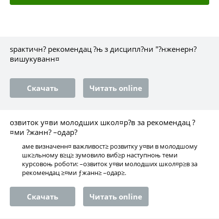
ѕрактичн? рекомендац ?њ з дисципл?ни "?нженерн?
вишукуванн¤
Скачать
Читать online
озвиток у¤ви молодших школ¤р?в за рекомендац ?
¤ми ?жанн? –одар?
аме визначенн¤ важливост≥ розвитку у¤ви в молодшому
шк≥льному в≥ц≥ зумовило виб≥р наступноњ теми
курсовоњ роботи: –озвиток у¤ви молодших школ¤р≥в за
рекомендац ≥¤ми ƒжанн≥ –одар≥.
Скачать
Читать online