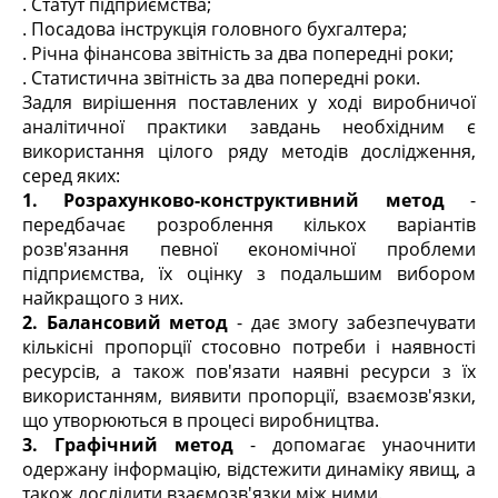
. Статут підприємства;
. Посадова інструкція головного бухгалтера;
. Річна фінансова звітність за два попередні роки;
. Статистична звітність за два попередні роки.
Задля вирішення поставлених у ході виробничої
аналітичної практики завдань необхідним є
використання цілого ряду методів дослідження,
серед яких:
1. Розрахунково-конструктивний метод
-
передбачає розроблення кількох варіантів
розв'язання певної економічної проблеми
підприємства, їх оцінку з подальшим вибором
найкращого з них.
2. Балансовий метод
- дає змогу забезпечувати
кількісні пропорції стосовно потреби і наявності
ресурсів, а також пов'язати наявні ресурси з їх
використанням, виявити пропорції, взаємозв'язки,
що утворюються в процесі виробництва.
3. Графічний метод
- допомагає унаочнити
одержану інформацію, відстежити динаміку явищ, а
також дослідити взаємозв'язки між ними.