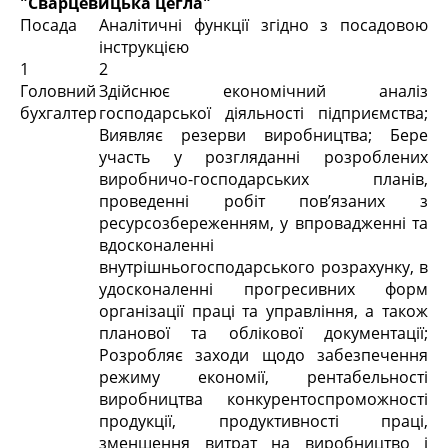
"Сварцевицька цегла"
Посада
Аналітичні функції згідно з посадовою
інструкцією
1
2
Головний
Здійснює економічний аналіз
бухгалтер
господарської діяльності підприємства;
Виявляє резерви виробництва; Бере
участь у розгляданні розроблених
виробничо-господарських планів,
проведенні робіт пов’язаних з
ресурсозбереженням, у впровадженні та
вдосконаленні
внутрішньогосподарського розрахунку, в
удосконаленні прогресивних форм
організації праці та управління, а також
планової та облікової документації;
Розробляє заходи щодо забезпечення
режиму економії, рентабельності
виробництва конкурентоспроможності
продукції, продуктивності праці,
зменшення витрат на виробництво і