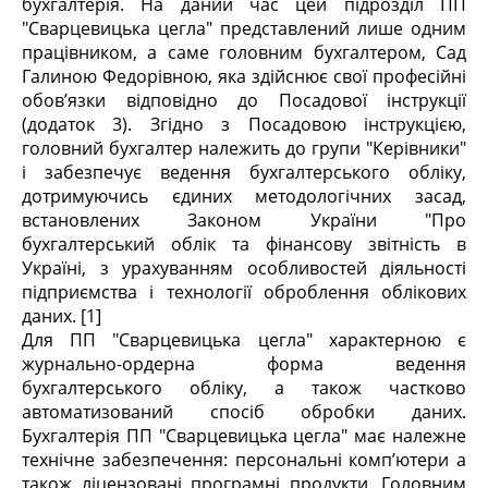
бухгалтерія. На даний час цей підрозділ ПП
"Сварцевицька цегла" представлений лише одним
працівником, а саме головним бухгалтером, Сад
Галиною Федорівною, яка здійснює свої професійні
обов’язки відповідно до Посадової інструкції
(додаток 3). Згідно з Посадовою інструкцією,
головний бухгалтер належить до групи "Керівники"
і забезпечує ведення бухгалтерського обліку,
дотримуючись єдиних методологічних засад,
встановлених Законом України "Про
бухгалтерський облік та фінансову звітність в
Україні, з урахуванням особливостей діяльності
підприємства і технології оброблення облікових
даних. [1]
Для ПП "Сварцевицька цегла" характерною є
журнально-ордерна форма ведення
бухгалтерського обліку, а також частково
автоматизований спосіб обробки даних.
Бухгалтерія ПП "Сварцевицька цегла" має належне
технічне забезпечення: персональні комп’ютери а
також ліцензовані програмні продукти. Головним