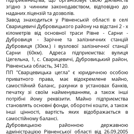
згідно з чинним законодавством, відповідно до
наданих ліцензій та дозволів.
Завод знаходиться у Рівненській області в селі
Сварицевичі Дубровицького району на відстані 2 - х
кілометрів від основної траси Рівне - Сарни -
Дубровиця - Зарічне та залізничних станцій
Дубровиця (30км.) і вузлової залізничної станції
Сарни (60км). Адреса підприємства: вулиця
Цегельна, 1, с. Сварицевичі, Дубровицький район,
Рівненська область, 34120.
ПП "Сварцевицька цегла" є юридичною особою
приватного права, має відокремлене майно,
самостійний баланс, рахунки в установах банків,
печатку зі своїм найменуванням, а також інші
потрібні йому реквізити. Майно підприємства
становлять основні фонди, оборотні кошти, а також
інші цінності, вартість яких відображається в
самостійному балансі.
Дубровицькою районною державною
адміністрацією Рівненської області від 26.09.2005