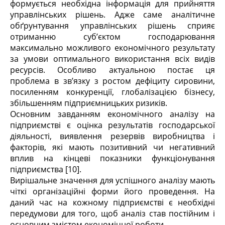
формується необхідна інформація для прийняття
управлінських рішень. Адже саме аналітичне
обґрунтування управлінських рішень сприяє
отриманню суб’єктом господарювання
максимально можливого економічного результату
за умови оптимального використання всіх видів
ресурсів. Особливо актуальною постає ця
проблема в зв’язку з ростом дефіциту сировини,
посиленням конкуренції, глобалізацією бізнесу,
збільшенням підприємницьких ризиків.
Основним завданням економічного аналізу на
підприємстві є оцінка результатів господарської
діяльності, виявлення резервів виробництва і
факторів, які мають позитивний чи негативний
вплив на кінцеві показники функціонування
підприємства [10].
Вирішальне значення для успішного аналізу мають
чіткі організаційні форми його проведення. На
даний час на кожному підприємстві є необхідні
передумови для того, щоб аналіз став постійним і
основним змістом економічної роботи.