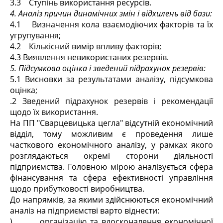
3.3 Ступінь використання ресурсів.
4. Аналіз причин динамічних змін і відхилень від бази:
4.1 Визначення кола взаємодіючих факторів та їх
угрупування;
4.2 Кількісний вимір впливу факторів;
4.3 Виявлення невикористаних резервів.
5. Підсумкова оцінка і зведений підрахунок резервів:
5.1 Висновки за результатами аналізу, підсумкова
оцінка;
.2 Зведений підрахунок резервів і рекомендації
щодо їх використання.
На ПП "Сварцевицька цегла" відсутній економічний
відділ, тому можливим є проведення лише
часткового економічного аналізу, у рамках якого
розглядаються окремі сторони діяльності
підприємства. Головною мірою аналізується сфера
фінансування та сфера ефективності управління
щодо прибутковості виробництва.
До напрямків, за якими здійснюються економічний
аналіз на підприємстві варто віднести:
) організацію та вдосконалення економічної