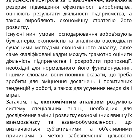
здійснюють контроль за їх виконанням, виявляють
резерви підвищення ефективності виробництва,
оцінюють результати діяльності підприємства, а
також виробляють економічну стратегію його
розвитку.
Існуючі нині умови господарювання зобов’язують
бухгалтерів, економістів та аналітиків оволодівати
сучасними методами економічного аналізу, адже
саме кваліфіковані кадри можуть грамотно оцінити
діяльність підприємства і розробити пропозиції,
необхідні для нормального його функціонування.
Іншими словами, вони повинні вказати, що треба
зробити для зміцнення досягнень і позитивних
тенденцій у роботі, а також для усунення недоліків і
втрат.
Загалом, під
економічним аналізом
розуміють
систему спеціальних знань, необхідних для
дослідження зміни і розвитку економічних явищ у їх
взаємозв’язку та взаємообумовленості, що
визначаються суб’єктивними та об’єктивними
причинами з метою забезпечення цільового