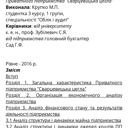
Приватного підприємства "Сварцевицька цегла"
Виконала
: Крупко М.П.
студентка 3 курсу, 1 групи,
спеціальності "Облік і аудит"
Керівники
:
від університету
к. е. н., проф. Зубілевич С.Я.
від підприємства
головний бухгалтер
Сад Г.Ф.
Рівне - 2016 р.
Зміст
Вступ
Розділ 1. Загальна характеристика Приватного
підприємства "Сварцевицька цегла"
Розділ 2. Організація економічного аналізу
підприємства
Розділ 3. Аналіз фінансового стану та результатів
діяльності підприємства
3.1 Аналіз структури і динаміки майна підприємства
3.2 Аналіз структури і динаміки джерел коштів ПП