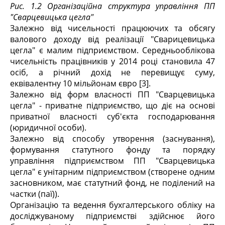
Рис. 1.2 Організаційна структура управління ПП
"Сварцевицька цегла"
Залежно від чисельності працюючих та обсягу
валового доходу від реалізації "Сварицевицька
цегла" є малим підприємством. Середньооблікова
чисельність працівників у 2014 році становила 47
осіб, а річний дохід не перевищує суму,
еквівалентну 10 мільйонам євро [3].
Залежно від форм власності ПП "Сварцевицька
цегла" - приватне підприємство, що діє на основі
приватної власності суб'єкта господарювання
(юридичної особи).
Залежно від способу утворення (заснування),
формування статутного фонду та порядку
управління підприємством ПП "Сварцевицька
цегла" є унітарним підприємством (створене одним
засновником, має статутний фонд, не поділений на
частки (паї)).
Організацію та ведення бухгалтерського обліку на
досліджуваному підприємстві здійснює його