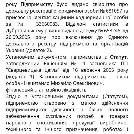
року Підприємству було видано свідоцтво про
державну реєстрацію юридичної особи № 681057 та
присвоєно ідентифікаційний код юридичної особи
за № 33660083. Відділом статистики в
Дубровицькому районі видано довідку № 658246 від
26.09.2005 року про включення до Єдиного
державного реєстру підприємств та організацій
України (додаток 2).
Установчим документом підприємства є
Статут
,
затверджений Рішенням № 1 засновника ПП
"Сварцевицька цегла" від 16 вересня 2005 року
(додаток 1). Засновником підприємства є одна
особа - Нечитайло Михайло Олексійович.
фінансовий стан майно ліквідність
Згідно з установчими документами (Статутом),
підприємство створено з метою здійснення
підприємницької діяльності і більш повного
забезпечення суспільних потреб в товарах
народного споживання, продукції виробничо-
технічного та іншого призначення, роботах і