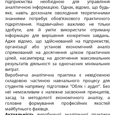
підприємства необхідною для управління
аналітичною інформацією. Однак, відомо, що будь-
яке, навіть досконале оволодіння теоретичними
знаннями потребує обов’язкового практичного
підкріплення. Надзвичайно важливо не тільки
здобути, але й уміти використати отриману
інформацію для вирішення конкретних завдань.
Адже відомо, що здійснюваний на підприємстві,
організації або установі економічний аналіз
спрямований на досягнення цілком практичних
цілей, насамперед на досягнення максимальних
результатів діяльності за одночасних мінімальних
витрат.
Виробнича аналітична практика є невід’ємною
складовою частиною навчального процесу для
студентів напрямку підготовки "Облік і аудит". Без
неї неможливим є належне засвоєння принципів,
засад та методології економічного аналізу, а
головне формування професійних якостей
майбутнього фахівця.
Актуальність
виробничої аналітичної практики