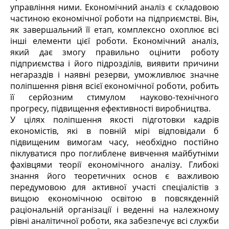
управління ними. Економічний аналіз є складовою
частиною економічної роботи на підприємстві. Він,
як завершальний її етап, комплексно охоплює всі
інші елементи цієї роботи. Економічний аналіз,
який дає змогу правильно оцінити роботу
підприємства і його підрозділів, виявити причини
негараздів і наявні резерви, уможливлює значне
поліпшення рівня всієї економічної роботи, робить
її серйозним стимулом науково-технічного
прогресу, підвищення ефективності виробництва.
У цілях поліпшення якості підготовки кадрів
економістів, які в повній мірі відповідали б
підвищеним вимогам часу, необхідно постійно
піклуватися про поглиблене вивчення майбутніми
фахівцями теорії економічного аналізу. Глибокі
знання його теоретичних основ є важливою
передумовою для активної участі спеціалістів з
вищою економічною освітою в повсякденній
раціональній організації і веденні на належному
рівні аналітичної роботи, яка забезпечує всі служби