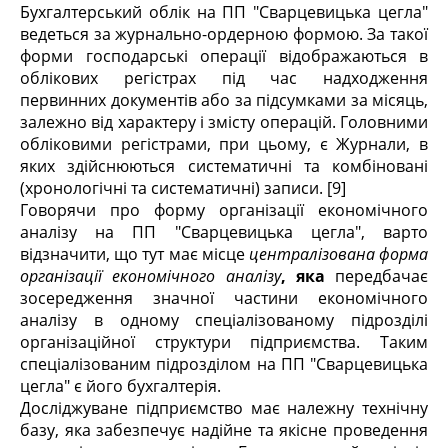
Бухгалтерський облік на ПП "Сварцевицька цегла"
ведеться за журнально-ордерною формою. За такої
форми господарські операції відображаються в
облікових регістрах під час надходження
первинних документів або за підсумками за місяць,
залежно від характеру і змісту операцій. Головними
обліковими регістрами, при цьому, є Журнали, в
яких здійснюються систематичні та комбіновані
(хронологічні та систематичні) записи. [9]
Говорячи про форму організації економічного
аналізу на ПП "Сварцевицька цегла", варто
відзначити, що тут має місце
централізована форма
організації економічного аналізу
, яка
передбачає
зосередження значної частини економічного
аналізу в одному спеціалізованому підрозділі
організаційної структури підприємства. Таким
спеціалізованим підрозділом на ПП "Сварцевицька
цегла" є його бухгалтерія.
Досліджуване підприємство має належну технічну
базу, яка забезпечує надійне та якісне проведення