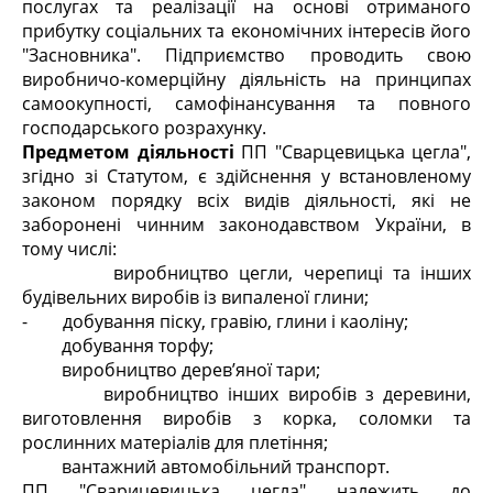
послугах та реалізації на основі отриманого
прибутку соціальних та економічних інтересів його
"Засновника". Підприємство проводить свою
виробничо-комерційну діяльність на принципах
самоокупності, самофінансування та повного
господарського розрахунку.
Предметом діяльності
ПП "Сварцевицька цегла",
згідно зі Статутом, є здійснення у встановленому
законом порядку всіх видів діяльності, які не
заборонені чинним законодавством України, в
тому числі:
виробництво цегли, черепиці та інших
будівельних виробів із випаленої глини;
- добування піску, гравію, глини і каоліну;
добування торфу;
виробництво дерев’яної тари;
виробництво інших виробів з деревини,
виготовлення виробів з корка, соломки та
рослинних матеріалів для плетіння;
вантажний автомобільний транспорт.
ПП "Сварицевицька цегла" належить до