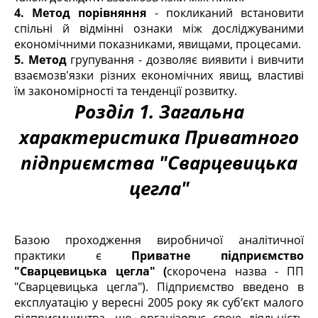
4. Метод порівняння
- покликаний встановити
спільні й відмінні ознаки між досліджуваними
економічними показниками, явищами, процесами.
5. Метод
групування - дозволяє виявити і вивчити
взаємозв'язки різних економічних явищ, властиві
їм закономірності та тенденції розвитку.
Розділ 1. Загальна
характеристика Приватного
підприємства "Сварцевицька
цегла"
Базою проходження виробничої аналітичної
практики є
Приватне підприємство
"Сварцевицька цегла" (
скорочена назва - ПП
"Сварцевицька цегла"). Підприємство введено в
експлуатацію у вересні 2005 року як суб’єкт малого
підприємництва, що організовує свою діяльність