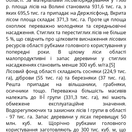
області. За матеріалами лісовпорядкування у 1988
р. площа лісів на Волині становила 931,6 тис. га, з
яких 695,5 тис. га припадає на Держлісфонд. Вкрита
лісом площа складає 371,3 тис. га. Проте ця площа
охоплює переважно молодняки та середньовічні
насадження. Стиглих та перестиглих лісів не більше
5 %, що свідчить про цілковите виснаження лісових
ресурсів області рубками головного користування у
попередні роки. В цілому ліси області
малопродуктивні і запас деревини у стиглих
насадженнях становить менше 300 куб. м/га.[5]
Лісовий фонд області складають сосняки (224,9 тис.
га), діброви (55 тис. га) та березняки (37 тис. га).
Решта припадає на вільшаники, грабняки,
осичники тощо. Переважна більшість масивів
належать до ІІ-Ї групи (331,3 тис. га), які мають
обмежене експлуатаційне значення.
Водорегулюючих та захисних лісів І групи в області
- 97 тис. га. Запас деревини у лісах перевищує 50
млн. куб. м. Щорічно рубками головного
користування заготовляють до 300 тис. куб. м, що