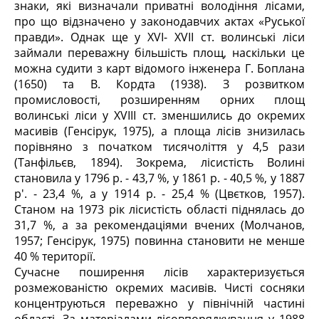
знаки, які визначали приватні володіння лісами,
про що відзначено у законодавчих актах «Руської
правди». Однак ще у XVI- XVII ст. волинські ліси
займали переважну більшість площ, наскільки це
можна судити з карт відомого інженера Г. Боплана
(1650) та В. Кордта (1938). З розвитком
промисловості, розширенням орних площ
волинські ліси у XVIII ст. зменшились до окремих
масивів (Генсірук, 1975), а площа лісів знизилась
порівняно з початком тисячоліття у 4,5 рази
(Танфільєв, 1894). Зокрема, лісистість Волині
становила у 1796 р. - 43,7 %, у 1861 р. - 40,5 %, у 1887
р'. - 23,4 %, а у 1914 р. - 25,4 % (Цвєтков, 1957).
Станом на 1973 рік лісистість області піднялась до
31,7 %, а за рекомендаціями вчених (Молчанов,
1957; Генсірук, 1975) повинна становити не менше
40 % території.
Сучасне поширення лісів характеризується
розмежованістю окремих масивів. Чисті сосняки
концентруються переважно у північній частині