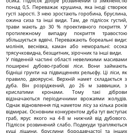
осика. Підлісок добре розвинений із зімкненістю
понад 0,5. Переважає крушина, яка іноді створює
густі зарості. З нею зростають горобина, бруслина,
ожина сиза та інші види. Там, де підлісок густий,
трави мають до 30 % проективного покриття. У
протилежному випадку покриття травостою
збільшується вдвічі. Переважають бореальні види:
молінія, веснівка, каман або неморальні: осока
трясучковидна, безщитник, зірочник та інші види.
У південній частині області невеликими масивами
поширені дубово-грабові ліси. Вони займають
бідніші грунти на підвищеннях рельєфу. Ці ліси, як
правило, двоярусні. Верхній намет складається з
дуба. Він розріджений, до 26 м заввишки, з
крислатими кронами. Тому такі діброви
відзначаються періодичними врожаями жолудів.
Однак відновлення під наметом лісу за кілька років
відмирає. Основним конкурентом дуба тут виступає
граб, ярус якого на 4-8 м нижчий від дубового.
Підлісок розвинений слабо. Подекуди трапляються
кущі ліщини, бруслини бородавчастої та інших