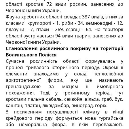
області зростає 72 види рослин, занесених до
Червоної книги України.
Фауна хребетних області складає 387 видів, з них за
класами: круглороті - 1, риби - 34, земноводні - 12,
плазуни - 7, птахи - 269, ссавці - 64. На території
області зустрічається 94 види тварин, занесених до
Червоної книги України.
Становлення рослинного покриву на території
Волинського Полісся
Сучасна рослинність області формувалась у
процесі тривалого історичного періоду. Окремі її
елементи знаходимо у складі теплолюбної
арктотретинної флори, яку ще називають
гренландською за місцем її ймовірного
походження. Тоді, у третинному періоді, тут
зростали пальма сабаль, секвойя, вільха, граб, бук,
каштан, платан, ліквідамбар, виноград, горіх.
З посиленням посушливості клімату в кінці
крейдового періоду формується нова тургайська
або неморальна флора, в якій переважають