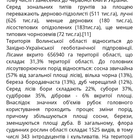
тому числі і занесених до Червоної книги України.
Серед зональних типів грунтів за площею
переважають дерново-підзолисті (511 тис.га), лучні
(626 тис.га), менше дернових (180 тис.га),
лісостепових опідзолених (183тис.га), ще менше
типових чорноземів (72 тис.га).[11]
Територія Волинської області відноситься до
Західно-Української геоботанічної підпровінції.
Лісами вкрито 656940 га території області, що
складає 31,3% території області. До головних
лісоутворюючих порід відносяться: сосна звичайна
(57% від загальної площі лісів), вільха чорна (13%),
береза бородавчаста (13%), дуб черещатий (12%).
Серед лісів бори складають 22%, субори 37%,
судіброви 35%, діброви - 6% вкритої площі.
Внаслідок значних об’ємів рубок головного
користування проходить процес зміни порід,
причому збільшуються площі сосни, берези,
зменшуються площі дуба. В загальному, флора
судинних рослин області складає 1525 видів, в тому
числі 343 інтродуцентів і культиватів. На території