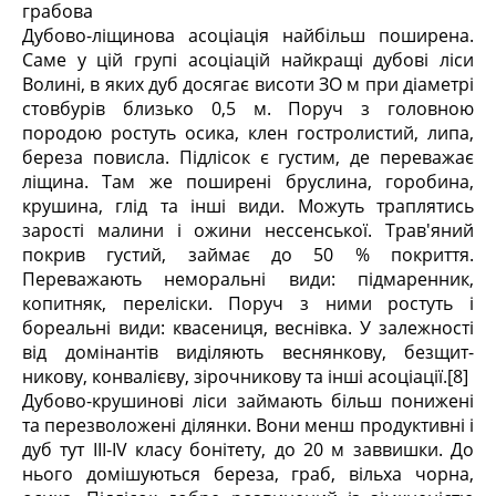
грабова
Дубово-ліщинова асоціація найбільш поширена.
Саме у цій групі асоціацій найкращі дубові ліси
Волині, в яких дуб досягає висоти ЗО м при діаметрі
стовбурів близько 0,5 м. Поруч з головною
породою ростуть осика, клен гостролистий, липа,
береза повисла. Підлісок є густим, де переважає
ліщина. Там же поширені бруслина, горобина,
крушина, глід та інші види. Можуть траплятись
зарості малини і ожини нессенської. Трав'яний
покрив густий, займає до 50 % покриття.
Переважають неморальні види: підмаренник,
копитняк, переліски. Поруч з ними ростуть і
бореальні види: квасениця, веснівка. У залежності
від домінантів виділяють веснянкову, безщит-
никову, конвалієву, зірочникову та інші асоціації.[8]
Дубово-крушинові ліси займають більш понижені
та перезволожені ділянки. Вони менш продуктивні і
дуб тут ІІІ-ІV класу бонітету, до 20 м заввишки. До
нього домішуються береза, граб, вільха чорна,