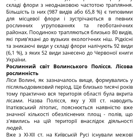
складі флори з неоднаковою частотою трапляння.
Більшість із них (987 видів або 65,8 %) є типовими
для місцевої флори і зустрічаються в певних
рослинних угрупованнях та геоботанічних
районах. Поодиноко трапляються близько 80 видів,
які прив'язані до вузьких екологічних ніш. Рідкісні
та зникаючі види у складі флори налічують 92 види
(6,1 %), з яких 52 види занесено до Червоної книги
України.
Рослинний світ
Волинського Полісся
. Лісова
рослинність
Ліси Волині, як зазначалось вище, формувались у
післяльодовиковий період. Ще близько тисячі років
тому практично вся територія області була вкрита
лісами. Назва Полісся, яку у XIII ст. наводить
Іпатієвський літопис, пояснюється наявністю вже
значної кількості обезліснених площ - полів, що
з'явились на цій території внаслідок діяльності
людей.
Вже з ХІ-ХІІ ст. на Київській Русі існували межові