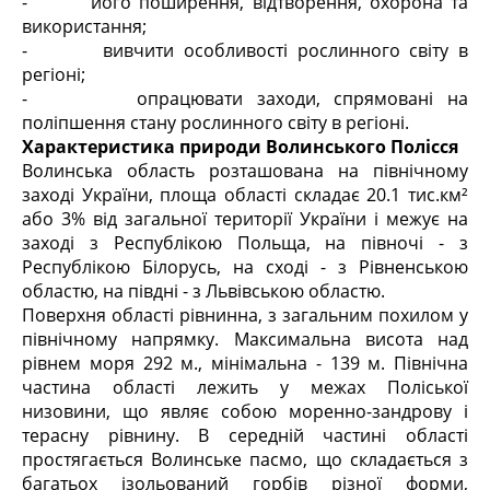
- його поширення, відтворення, охорона та
використання;
- вивчити особливості рослинного світу в
регіоні;
- опрацювати заходи, спрямовані на
поліпшення стану рослинного світу в регіоні.
Характеристика природи Волинського Полісся
Волинська область розташована на північному
заході України, площа області складає 20.1 тис.км²
або 3% від загальної території України і межує на
заході з Республікою Польща, на півночі - з
Республікою Білорусь, на сході - з Рівненською
областю, на півдні - з Львівською областю.
Поверхня області рівнинна, з загальним похилом у
північному напрямку. Максимальна висота над
рівнем моря 292 м., мінімальна - 139 м. Північна
частина області лежить у межах Поліської
низовини, що являє собою моренно-зандрову і
терасну рівнину. В середній частині області
простягається Волинське пасмо, що складається з
багатьох ізольований горбів різної форми,