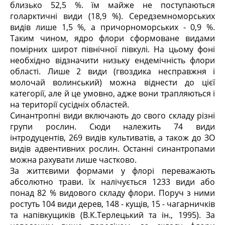
близько 52,5 %. їм майже не поступаються
голарктичні види (18,9 %). Середземноморських
видів лише 1,5 %, а причорноморських - 0,9 %.
Таким чином, ядро флори сформоване видами
помірних широт північної півкулі. На цьому фоні
необхідно відзначити низьку ендемічність флори
області. Лише 2 види (гвоздика несправжня і
молочай волинський) можна віднести до цієї
категорії, але й це умовно, адже вони трапляються і
на території сусідніх областей.
Синантропні види включають до свого складу різні
групи рослин. Сюди належить 74 види
інтродуцентів, 269 видів культиватів, а також до ЗО
видів адвентивних рослин. Останні синантропами
можна рахувати лише частково.
За життєвими формами у флорі переважають
абсолютно трави. їх налічується 1233 види або
понад 82 % видового складу флори. Поруч з ними
ростуть 104 види дерев, 148 - кущів, 15 - чагарничків
та напівкущиків (В.К.Терлецький та ін., 1995). За