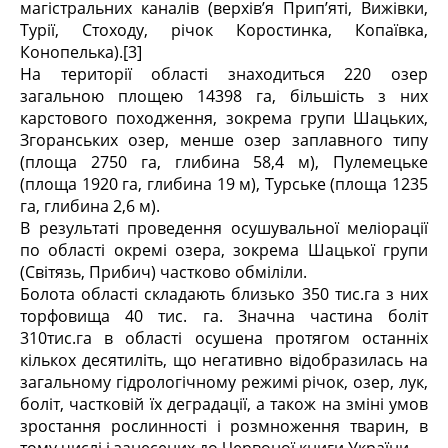
магістральних каналів (верхів’я Прип’яті, Вижівки,
Турії, Стоходу, річок Коростинка, Копаївка,
Конопелька).[3]
На території області знаходиться 220 озер
загальною площею 14398 га, більшість з них
карстового походження, зокрема групи Шацьких,
Згоранських озер, менше озер заплавного типу
(площа 2750 га, глибина 58,4 м), Пулемецьке
(площа 1920 га, глибина 19 м), Турське (площа 1235
га, глибина 2,6 м).
В результаті проведення осушувальної меліорації
по області окремі озера, зокрема Шацької групи
(Світязь, Прибич) частково обміліли.
Болота області складають близько 350 тис.га з них
торфовища 40 тис. га. Значна частина боліт
310тис.га в області осушена протягом останніх
кількох десятиліть, що негативно відобразилась на
загальному гідрологічному режимі річок, озер, лук,
боліт, частковій їх деградації, а також на зміні умов
зростання рослинності і розмноження тварин, в