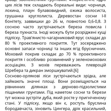
цих лісів теж складають бореальні види: чорниця,
лохина, плаун булавовидний, ожика волосиста,
грушанка круглолиста. Деревостан сосни І-ІІ
бонітету, заввишки до 26 м, повнотою 0,6-0,8. З
сосною часто зустрічаються береза повисла і
береза пухнаста. Іноді можуть бути розріджені кущі
підліску. Трав'янисто-чагарниковий ярус складає до
80 % проективного покриття. Тут зосереджено
основні запаси чорниці та інших ягід брусничних.
Моховий покрив складає до 70 % проективного
покриття і особливо розвинений у зеленомохових
асоціаціях. З мохів переважають плевроцій
Шребера та дикран зморшкуватий.[6]
Сосново-орлякові ліси зустрічаються зрідка, але
займають значні площі. Вони розміщуються на
рівнинних ділянках з дерново-підзолистими
піщаними грунтами. Під наметом сосни та берези
тут можна зустріти дуба, який росте у пригніченому
стані. У підліску, якщо він є, ростуть бруслина
бородавчаста, зіновить Цингера, дрік красильний,