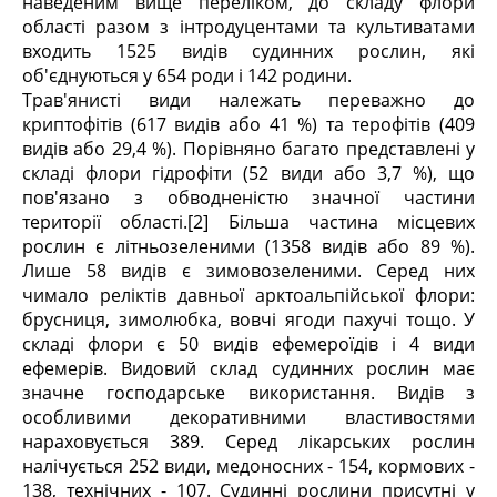
наведеним вище переліком, до складу флори
області разом з інтродуцентами та культиватами
входить 1525 видів судинних рослин, які
об'єднуються у 654 роди і 142 родини.
Трав'янисті види належать переважно до
криптофітів (617 видів або 41 %) та терофітів (409
видів або 29,4 %). Порівняно багато представлені у
складі флори гідрофіти (52 види або 3,7 %), що
пов'язано з обводненістю значної частини
території області.[2] Більша частина місцевих
рослин є літньозеленими (1358 видів або 89 %).
Лише 58 видів є зимовозеленими. Серед них
чимало реліктів давньої арктоальпійської флори:
брусниця, зимолюбка, вовчі ягоди пахучі тощо. У
складі флори є 50 видів ефемероїдів і 4 види
ефемерів. Видовий склад судинних рослин має
значне господарське використання. Видів з
особливими декоративними властивостями
нараховується 389. Серед лікарських рослин
налічується 252 види, медоносних - 154, кормових -
138, технічних - 107. Судинні рослини присутні у