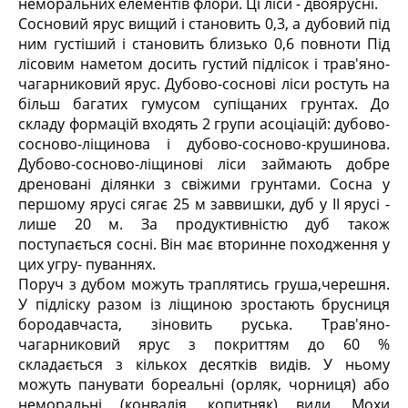
неморальних елементів флори. Ці ліси - двоярусні.
Сосновий ярус вищий і становить 0,3, а дубовий під
ним густіший і становить близько 0,6 повноти Під
лісовим наметом досить густий підлісок і трав'яно-
чагарниковий ярус. Дубово-соснові ліси ростуть на
більш багатих гумусом супіщаних грунтах. До
складу формацій входять 2 групи асоціацій: дубово-
сосново-ліщинова і дубово-сосново-крушинова.
Дубово-сосново-ліщинові ліси займають добре
дреновані ділянки з свіжими грунтами. Сосна у
першому ярусі сягає 25 м заввишки, дуб у II ярусі -
лише 20 м. За продуктивністю дуб також
поступається сосні. Він має вторинне походження у
цих угру- пуваннях.
Поруч з дубом можуть траплятись груша,черешня.
У підліску разом із ліщиною зростають брусниця
бородавчаста, зіновить руська. Трав'яно-
чагарниковий ярус з покриттям до 60 %
складається з кількох десятків видів. У ньому
можуть панувати бореальні (орляк, чорниця) або
неморальні (конвалія, копитняк) види. Мохи