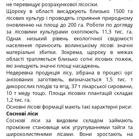
не перевищує розрахункової лісосіки.
Щороку в області висаджують близько 1500 га
лісових культур і проводять сприяння природному
оновленню на площі до 200 га. Роботи по догляду
за лісовими культурами охоплюють 11,3 тис. га.
Однак низький рівень екологічної свідомості
населення приносить волинському лісові значні
матеріальні збитки. Зокрема, щороку в межах
області трапляється близько сотні лісових пожеж,
які знищують значні площі насаджень.
Недеревна продукція лісу, зібрана в процесі орг
анізованих заготівель, визначається 1,5 тис. т
дикорослих плодів та ягід, 37 т лікарської сировини,
10 т меду тощо. Площа лісових плантацій складає
1,2 тис. га.
Основні лісові формації мають такі характерні риси:
Соснові ліси
Соснові ліси за видовим складом займають
проміжне становище між угрупуваннями тайги та
широколистяними лісами. Вони зростають на