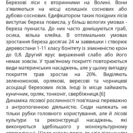
Березові ліси є вторинними на Волині. Вони
з'являються на місці колишніх соснових або
дубово-соснових. Едифікатором таких похідних лісів
виступає береза повисла, у більш вологих умовах -
береза пухнаста. До них часто домішуються граб,
осика, вільха клейка. В оптимальних умовах
зростання береза досягає 24 м заввишки і створює
деревостани 1-11 класу бонітету із зімкненістю крон
до 0,8. Другий ярус виражений слабо або його
немає зовсім. У трав'яному покритті повторюються
види материнських насаджень, але у цьому випадку
покриття трав зростає на 20%. Виділяють
зеленомохові, орлякові, вересові та чорницеві
асоціації березових лісів. Іноді їх місце займають
куничник, орляк, тонконіг, свербіжниця.[6]
Динаміка лісової рослинності пов'язана переважно
з антропогенною діяльністю. Сюди належать не
тільки рубки головного користування, але й лісові
культури та реконструкції насаджень, які
виконуються здебільшого у монокультурному