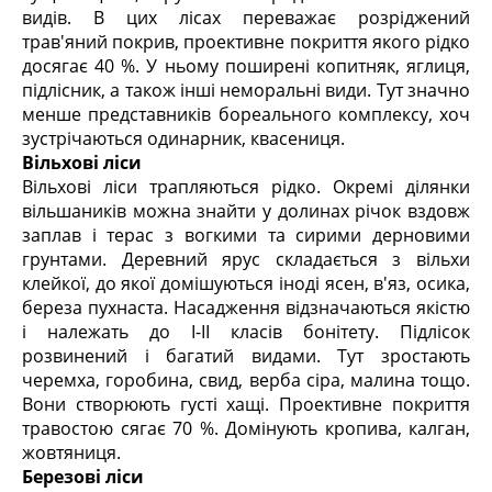
видів. В цих лісах переважає розріджений
трав'яний покрив, проективне покриття якого рідко
досягає 40 %. У ньому поширені копитняк, яглиця,
підлісник, а також інші неморальні види. Тут значно
менше представників бореального комплексу, хоч
зустрічаються одинарник, квасениця.
Вільхові ліси
Вільхові ліси трапляються рідко. Окремі ділянки
вільшаників можна знайти у долинах річок вздовж
заплав і терас з вогкими та сирими дерновими
грунтами. Деревний ярус складається з вільхи
клейкої, до якої домішуються іноді ясен, в'яз, осика,
береза пухнаста. Насадження відзначаються якістю
і належать до І-ІІ класів бонітету. Підлісок
розвинений і багатий видами. Тут зростають
черемха, горобина, свид, верба сіра, малина тощо.
Вони створюють густі хащі. Проективне покриття
травостою сягає 70 %. Домінують кропива, калган,
жовтяниця.
Березові ліси