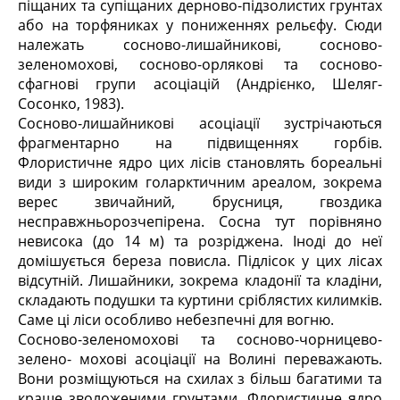
піщаних та супіщаних дерново-підзолистих грунтах
або на торфяниках у пониженнях рельєфу. Сюди
належать сосново-лишайникові, сосново-
зеленомохові, сосново-орлякові та сосново-
сфагнові групи асоціацій (Андрієнко, Шеляг-
Сосонко, 1983).
Сосново-лишайникові асоціації зустрічаються
фрагментарно на підвищеннях горбів.
Флористичне ядро цих лісів становлять бореальні
види з широким голарктичним ареалом, зокрема
верес звичайний, брусниця, гвоздика
несправжньорозчепірена. Сосна тут порівняно
невисока (до 14 м) та розріджена. Іноді до неї
домішується береза повисла. Підлісок у цих лісах
відсутній. Лишайники, зокрема кладонії та кладіни,
складають подушки та куртини сріблястих килимків.
Саме ці ліси особливо небезпечні для вогню.
Сосново-зеленомохові та сосново-чорницево-
зелено- мохові асоціації на Волині переважають.
Вони розміщуються на схилах з більш багатими та
краще зволоженими грунтами. Флористичне ядро