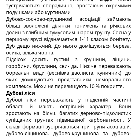
зустрічаються спорадично, зростаючи окремими
подушками або куртинами
Дубово-сосново-крушинові асоціації займають
більш зволожені ділянки понижень та річкових
долин з глибшим гумусовим шаром грунту. Сосна у
першому ярусі відзначається 1-11 класом бонітету.
Дуб дещо нижчий. До нього домішуються береза,
осика, вільха чорна.
Підлісок досить густий з крушини, ліщини,
горобини, бруслини, сви- да. Нижче переважають
бореальні види (веснівка дволиста, куничник), до
яких домішуються представники неморального
комплексу. Мохи не перевищують 10 % покриття.
Дубові ліси
Дубові ліси переважають у південній частині
області й мають острівний характер. Вони
зростають на більш багатих дерново-підзолистих
супіщаних грунтах підвищеної карбонатності. У
складі формації зустрічаються три групи асоціацій:
дубово-ліщинова, дубово-крушинова та дубово-