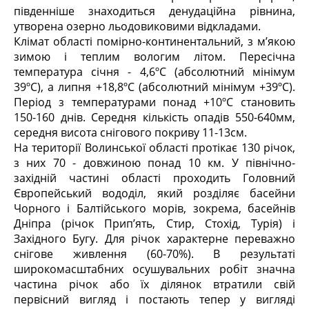
південніше знаходиться денудаційна рівнина,
утворена озерно льодовиковими відкладами.
Клімат області помірно-континентальний, з м’якою
зимою і теплим вологим літом. Пересічна
температура січня - 4,6ºС (абсолютний мінімум
39ºС), а липня +18,8ºС (абсолютний мінімум +39ºС).
Період з температурами понад +10ºС становить
150-160 днів. Середня кількість опадів 550-640мм,
середня висота снігового покриву 11-13см.
На території Волинської області протікає 130 річок,
з них 70 - довжиною понад 10 км. У північно-
західній частині області проходить Головний
Європейський вододіл, який розділяє басейни
Чорного і Балтійського морів, зокрема, басейнів
Дніпра (річок Прип’ять, Стир, Стохід, Турія) і
Західного Бугу. Для річок характерне переважно
снігове живлення (60-70%). В результаті
широкомасштабних осушувальних робіт значна
частина річок або їх ділянок втратили свій
первісний вигляд і постають тепер у вигляді