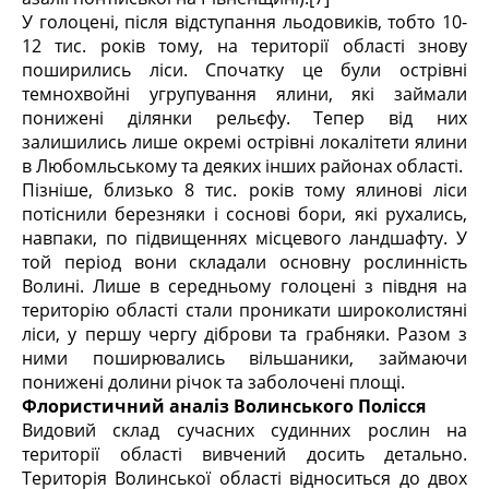
У голоцені, після відступання льодовиків, тобто 10-
12 тис. років тому, на території області знову
поширились ліси. Спочатку це були острівні
темнохвойні угрупування ялини, які займали
понижені ділянки рельєфу. Тепер від них
залишились лише окремі острівні локалітети ялини
в Любомльському та деяких інших районах області.
Пізніше, близько 8 тис. років тому ялинові ліси
потіснили березняки і соснові бори, які рухались,
навпаки, по підвищеннях місцевого ландшафту. У
той період вони складали основну рослинність
Волині. Лише в середньому голоцені з півдня на
територію області стали проникати широколистяні
ліси, у першу чергу діброви та грабняки. Разом з
ними поширювались вільшаники, займаючи
понижені долини річок та заболочені площі.
Флористичний аналіз Волинського Полісся
Видовий склад сучасних судинних рослин на
території області вивчений досить детально.
Територія Волинської області відноситься до двох