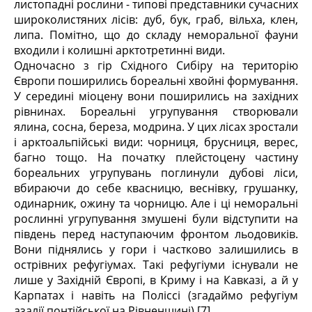
листопадні рослини - типові представники сучасних
широколистяних лісів: дуб, бук, граб, вільха, клен,
липа. Помітно, що до складу неморальної фауни
входили і колишні арктотретинні види.
Одночасно з гір Східного Сибіру на територію
Європи поширились бореальні хвойні формування.
У середині міоцену вони поширились на західних
рівнинах. Бореальні угрупування створювали
ялина, сосна, береза, модрина. У цих лісах зростали
і арктоальпійські види: чорниця, брусниця, верес,
багно тощо. На початку плейстоцену частину
бореальних угрупувань поглинули дубові ліси,
вбираючи до себе квасницю, веснівку, грушанку,
одинарник, ожину та чорницю. Але і ці неморальні
рослинні угрупування змушені були відступити на
південь перед наступаючим фронтом льодовиків.
Вони піднялись у гори і частково залишились в
острівних рефугіумах. Такі рефугіуми існували не
лише у Західній Європі, в Криму і на Кавказі, а й у
Карпатах і навіть на Поліссі (згадаймо рефугіум
азалії понтійської на Рівненщині).[7]