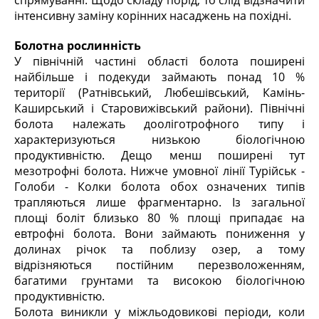
спрямуванні. Щодо складу порід, то слід відзначити
інтенсивну заміну корінних насаджень на похідні.
Болотна рослинність
У північній частині області болота поширені
найбільше і подекуди займають понад 10 %
території (Ратнівський, Любешівський, Камінь-
Каширський і Старовижівський райони). Північні
болота належать дооліготрофного типу і
характеризуються низькою біологічною
продуктивністю. Дещо менш поширені тут
мезотрофні болота. Нижче умовної лінії Турійськ -
Голоби - Колки болота обох означених типів
трапляються лише фрагментарно. Із загальної
площі боліт близько 80 % площі припадає на
евтрофні болота. Вони займають пониження у
долинах річок та поблизу озер, а тому
відрізняються постійним перезволоженням,
багатими грунтами та високою біологічною
продуктивністю.
Болота виникли у міжльодовикові періоди, коли