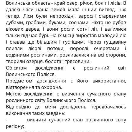
Волинська область - край озер, річок, боліт і лісів. В
далекі часи наша земля мала інший вигляд, ніж
тепер. Ліси були непрохідні, зарослі старезними
дубами, грабами, буками, соснами. Ніхто не рубав
вікових дерев, і вони росли сотні літ, і валилися
тільки під час бурі. На їх місці виростав молодий ліс
і ставав ще більшим і густішим. Через гущавину
пливли лісові потоки, порослі очеретами і
водяними рослинами, розливалися на всі сторони,
творили озерця, болота і трясовини.
Об'єктом дослідження є рослинний світ
Волинського Полісся.
Предметом дослідження є його використання,
відтворення та охорона.
Метою дослідження є вивчення сучасного стану
рослинного світу Волинського Полісся.
Відповідно до мети досліджень передбачалось
виконання таких завдань:
- вивчити сучасний стан рослинного світу
регіону;