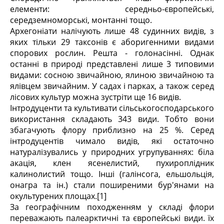
елементи: середньо-європейські,
середземноморські, монтанні тощо.
Архегоніати налічують лише 48 судинних видів, з
яких тільки 29 таксонів є аборигенними видами
спорових рослин. Решта - голонасінні. Однак
останні в природі представлені лише 3 типовими
видами: сосною звичайною, ялиною звичайною та
ялівцем звичайним. У садах і парках, а також серед
лісових культур можна зустріти ще 16 видів.
Інтродуценти та культивати сільськогосподарського
використання складають 343 види. Тобто вони
збагачують флору приблизно на 25 %. Серед
інтродуцентів чимало видів, які остаточно
натуралізувались у природних угрупуваннях: біла
акація, клен ясенелистий, пухироплідник
калинолистий тощо. Інші (галінсога, ельшольція,
онагра та ін.) стали поширеними бур'янами на
окультурених площах.[1]
За географічним походженням у складі флори
переважають палеарктичні та європейські види. їх