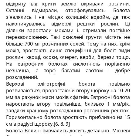
відкриту від криги землю вкривали рослини.
Останні відмирали, оторфовувались. Болота
з'являлись і на місцях колишніх водойм, де теж
накопичувались відмерлі рештки рослин. Ці
ділянки заростали мохами і. отримали постійне
перезволоження. Такі окислені грунти містять не
більше 700 мг розчинних солей. Тому на них, крім
мохів, зростають лише специфічні для боліт види
рослин: хвощі, осоки, очерет, верби, берези тощо.
На евтрофних болотах кислотність порівняно
незначна, а торф багатий азотом і добре
розкладений.
Верхові оліготрофні болота повільно
розвиваються, проростаючи вгору щороку на 10-20
мм за рахунок маси мохів сфагнів. Евтрофні болота
наростають вгору повільніше, близько 1 мм/рік,
завдяки кращому розкладанню рослинних решток.
Горизонтально болота зростають приблизно на 15
см в радіусі щороку.[6, 8, 9]
Болота Волині вивчались досить детально. Місцеві