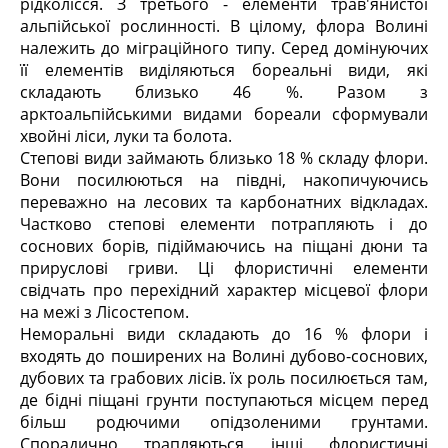
рідколісся. З третього - елементи трав'янистої
альпійської рослинності. В цілому, флора Волині
належить до міграційного типу. Серед домінуючих
її елементів виділяються бореальні види, які
складають близько 46 %. Разом з
арктоальпійськими видами бореали сформували
хвойні ліси, луки та болота.
Степові види займають близько 18 % складу флори.
Вони посилюються на півдні, накопичуючись
переважно на лесових та карбонатних відкладах.
Частково степові елементи потрапляють і до
соснових борів, підіймаючись на піщані дюни та
прируслові гриви. Ці флористичні елементи
свідчать про перехідний характер місцевої флори
на межі з Лісостепом.
Неморальні види складають до 16 % флори і
входять до поширених на Волині дубово-соснових,
дубових та грабових лісів. їх роль посилюється там,
де бідні піщані грунти поступаються місцем перед
більш родючими опідзоленими грунтами.
Спорадично трапляються інші флористичні