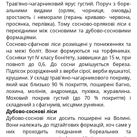
Трав'яно-чагарниковий ярус густий. Поруч з боре-
альними видами (орляк, чорниця, омовдь)
зростають і неморали (герань криваво- червона,
просянка, перлівка). Тому сосново-орлякові ліси є
перехідними між сосновими та дубово-сосновими
формаціями.
Сосново-сфагнові ліси розміщені у пониженнях та
на межі боліт. Вони формуються на торфяниках.
Сосняки тут IV класу бонітету, заввишки до 15 м, при
повноті до 0,6. До сосни домішується береза.
Підлісок розріджений з верби сірої, верби вушкатої,
крушини. У складі трав'яно-чагарникового покриву,
який має близько 90 % покриття, поширені багно,
лохина, молінія, андромеда, пухівка, журавлина.
Моховий покрив густий (до 70 % покриття) і
складений з сфагнумів, місцями рунянки.
Дубово-соснові ліси
Дубово-соснові ліси досить поширені на Волині.
Вони належать до підтайгових формацій, хоч саме у
них проходить поєднання бореальних та