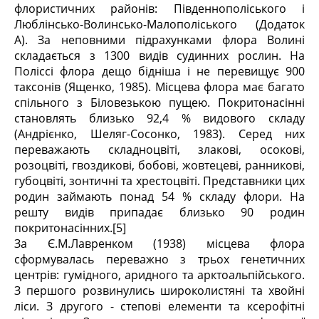
флористичних районів: Південнополіського і
Люблінсько-Волинсько-Малополіського (Додаток
А). За неповними підрахунками флора Волині
складається з 1300 видів судинних рослин. На
Поліссі флора дещо бідніша і не перевищує 900
таксонів (Ященко, 1985). Місцева флора має багато
спільного з Біловезькою пущею. Покритонасінні
становлять близько 92,4 % видового складу
(Андрієнко, Шеляг-Сосонко, 1983). Серед них
переважають складноцвіті, злакові, осокові,
розоцвіті, гвоздикові, бобові, жовтецеві, ранникові,
губоцвіті, зонтичні та хрестоцвіті. Представники цих
родин займають понад 54 % складу флори. На
решту видів припадає близько 90 родин
покритонасінних.[5]
За Є.М.Лавренком (1938) місцева флора
сформувалась переважно з трьох генетичних
центрів: гумідного, аридного та арктоальпійського.
З першого розвинулись широколистяні та хвойні
ліси. З другого - степові елементи та ксерофітні