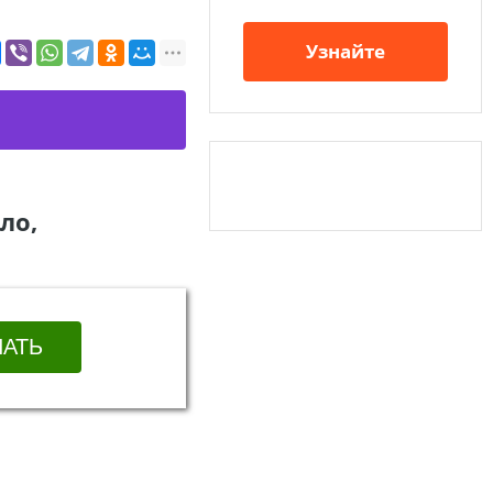
Узнайте
ло,