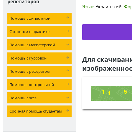
репетиторов
Язык:
Украинский
,
Фор
Помощь с дипломной
С отчетом о практике
Помощь с магистерской
Для скачиван
Помощь с курсовой
изображенное
Помощь с рефератом
Помощь с контрольной
Помощь с эссе
Срочная помощь студентам