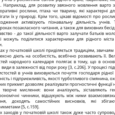
. Наприклад, для розвитку зв
язного мовлення варто 
оративні рослини, птаха чи тварину, які характерні для 
ати їх у природі. Крім того, цікаві відомості про росли
дження активізують пізнавальну діяльність учнів. Т
роках позакласного читання, а також для виховних бесід
вство - до такої діяльності варто залучати батьків мол
які можуть поділитися характерними для рідного міс
и.
ках у початковій школі приділяється традиціям, звичаям
ексно діють на особистість, всебічно розвивають її. В
остей народного календаря полягає в тому, що в основі 
і види в залежності від пори року [3, c.206]. У процесі пі
стостей в учнів виховуються почуття господаря рідної 
вність і підприємливість, якості турботливого сім
янина, о
их прикмет дозволяє реалізувати прогностичні функції 
творче мислення: вони аналізують, зіставляють геог
трономічні чинники, відшукують між ними взаємозв
язк
ння, доходять самостійних висновків, які збіг
кметами [5, c.159].
 заходів у початковій школі також дуже часто супров