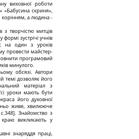
ану виховної роботи
и» «Бабусина скриня»,
 корінням, а людина -
в з творчістю митців
 формі зустрічі учнів
; на один з уроків
му провести майстер-
оповнити програмовий
иків минулого.
ьому обсязі. Автори
й темі дозволяє його
нальний матеріал з
Усі уроки мають бути
окраса його духовної
едньо живе, хвилююче
с.348]. Знайомство з
 краю викликають у
авні знаряддя праці,