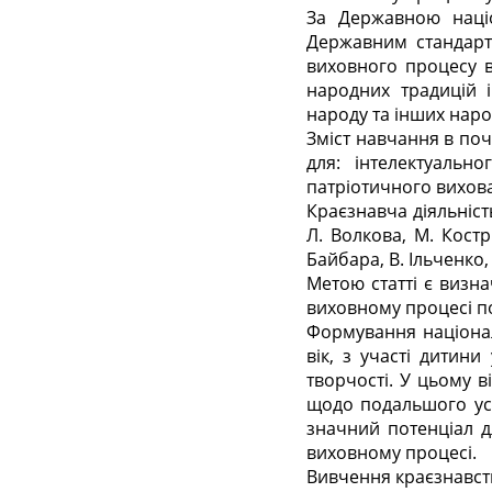
За Державною нац
Державним стандарто
виховного процесу в
народних традицій і
народу та інших народ
Зміст навчання в по
для: інтелектуальн
патріотичного вихова
Краєзнавча діяльніс
Л. Волкова, М. Кост
Байбара, В. Ільченко,
Метою статті є визн
виховному процесі п
Формування націона
вік, з участі дитини
творчості. У цьому в
щодо подальшого усв
значний потенціал д
виховному процесі.
Вивчення краєзнавств