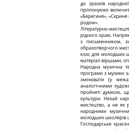
до зразків народно
пропонуємо включити 
«Берегиня», «Скриня 
родом».
Літературно-мистецт
рідного краю. Наприк
з письменником, з
образотворчого мист
клас для молодших ш
матеріал віршами, о
Народна музична тв
програми з музики з
змінювати (у межа
аналогічними художн
пройняті думкою, що
культури. Нехай нар
мистецтво, а не як 
народними музични
молодших школярів ці
Господарське краєзн