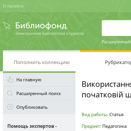
О проекте
Расширенный
Пополнить коллекцию
Рубрикато
На главную
Використання
початковій ш
Расширенный поиск
Опубликовать
Вид работы:
Статья
Помощь экспертов -
Предмет:
Педагогика