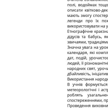
полі, водоймах тощо
описати квітково-дек
мають змогу спостеріг
легенди про їх похо
використовувати на у
Етнографічне краєзна
дідусів та бабусь, 
звичаями, традиціям
Значна увага на уро
календаря, які компл
дат, подій, урочист
людей, її різноманітн
народних свят, урочи
дбайливість, ініціати
Використання народн
В учнів формується 
метеорологічні і ас
роблять узагальне
спостереженнями, при
Проведення виховних