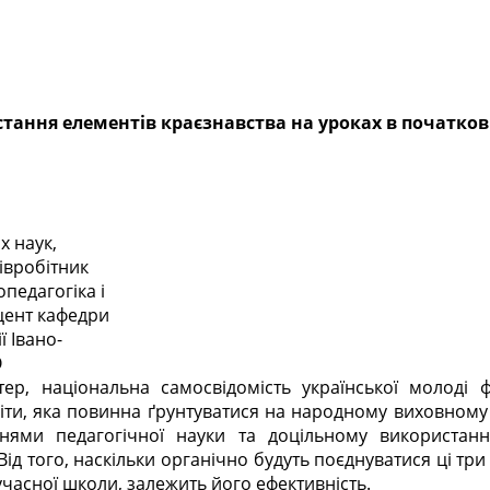
тання елементів краєзнавства на уроках в початков
х наук,
івробітник
педагогіка і
цент кафедри
ї Івано-
О
тер, національна самосвідомість української молоді 
іти, яка повинна ґрунтуватися на народному виховному 
нями педагогічної науки та доцільному використанні
Від того, наскільки органічно будуть поєднуватися ці тр
часної школи, залежить його ефективність.