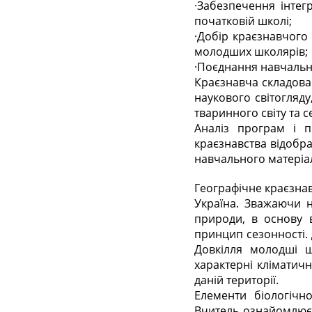
·
Забезпечення інтег
початковій школі;
·
Добір краєзнавчого 
молодших школярів;
·
Поєднання навчально
Краєзнавча складова 
наукового світогляд
тваринного світу та 
Аналіз програм і п
краєзнавства відобра
навчального матеріа
Географічне краєзнав
Україна
. Зважаючи н
природи, в основу 
принцип сезонності.
Довкілля
молодші шк
характерні кліматич
даній території.
Елементи біологічн
Вчитель ознайомлює 