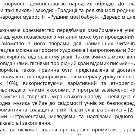
ї творчості, демонстрацією народних обрядів. До пл
такі виховні заходи: «Традиції та реліквії моєї родин
народної мудрості», «Рушник моєї бабусі», «Дерево міцне
вознавче краєзнавство передбачає ознайомлення учні
лад, урок позакласного читання може бути проведений у
найомство з його творами для найменших читачів
ецтва можна запросити художника і запропонувати йо
колярів на відповідному рівні. Також вчитель може д
повіданнями, піснями про рідний край відомих письменн
орчість також повинна бути представлена в достатн
азначають, що підпорядкування матеріалу уроку основні
х 10%), використовуючи варіативний та етнорегіо
ьо-педагогічними якостями. У програмі зазначено: «
 музична творчість українського народу - нев
януча 
одна музика увійде до свідомості учнів як безпосер
романтична спадщина, якій тільки слід вклонятися» [2, 
ми інструментами, мелодіями та наспівами рідного
кавість і захоплення.
авство включає знання про народні промисли, старод