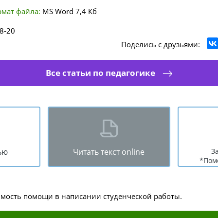
мат файла:
MS Word
7,4 Кб
8-20
Поделись с друзьями:
Все статьи по педагогике
ью
Читать текст online
З
*Пом
имость помощи в написании студенческой работы.