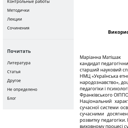
Контрольные работы
Методички
Лекции
Сочинения
Викорис
Почитать
Маріанна Матішак
Литература
кандидат педагогічни
старший науковий сп
Статья
НМЦ «Українська етно
Другое
народознавство», до
педагогіки і психологі
Не определено
Франківського ОІПП
Блог
Національний харак
сучасної системи осв
сучасними досягнен
розвитку педагогіки. 
виховному процесі су