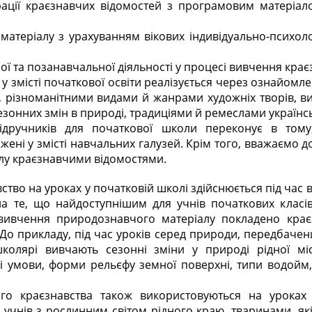
рації краєзнавчих відомостей з програмовим матеріало
матеріалу з урахуванням вікових індивідуально-психол
ї та позанавчальної діяльності у процесі вивчення крає
у змісті початкової освіти реалізується через ознайомл
у, різноманітними видами й жанрами художніх творів, в
сезонних змін в природі, традиціями й ремеслами українс
ідручників для початкової школи переконує в том
жені у змісті навчальних галузей. Крім того, вважаємо
лу краєзнавчими відомостями.
ство на уроках у початковій школі здійснюється під ча
а те, що найдоступнішим для учнів початкових класів
вивчення природознавчого матеріалу покладено кра
 До прикладу, під час уроків серед природи, передбаче
олярі вивчають сезонні зміни у природі рідної міс
ні умови, форми рельєфу земної поверхні, типи водойм, 
ого краєзнавства також використовуються на уроках 
учнів з рослинним світом рідного краю, тваринами, які 