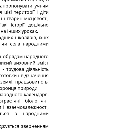
запропонувати учням
цієї території і діти
н і тварин місцевості,
акі історії доцільно
 на інших уроках.
одших школярів, їхніх
та чи села народними
 і обрядам народного
еликий виховний зміст
- трудова діяльність
дготовки і відзначення
землі, працьовитість,
хоронця природи.
народного календаря.
рафічні, біологічні,
и і взаємозалежності,
аються з народними
оджується зверненням