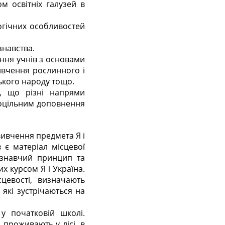
м освітніх галузей в
огічних особливостей
знавства.
ення учнів з основами
ивчення рослинного і
ького народу тощо.
у, що різні напрями
 доцільним доповнення
с вивчення предмета
Я і
 є матеріал місцевої
єзнавчий принцип та
них курсом
Я і Україна.
цевості, визначають
які зустрічаються на
у початковій школі.
проживають у лісі, в