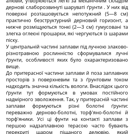
алювій, утворюються легкі за механічним складом
дернові слаборозвинуті шаруваті ґрунти . У них від
поверхні розташовується непотужний (5—8 см)
практично безструктурний дерновий горизонт, а
нижче розміщуються тонкі (2—3 см) гумусовані та
злегка оглеєні прошарки, які чергуються із шарами
піску.
У центральній частині заплави під лучною злаково-
різнотравною рослинністю сформувалися лучні
ґрунти, особливості яких було охарактеризовано
вище.
До притерасної частини заплави й поза заплавних
просторів з поверхневим та з ґрунтовим током
надходить значна кількість вологи. Внаслідок цього
ґрунти тут формуються в умовах постійного
надмірного зволоження. Так, у притерасній частині
заплави формуються різні болотні ґрунти:
переважно дерново-болотні, торф'яно-болотні й
торф'яники. Усі ці фунти на контакті заплави з
першою надзаплавною терасою часто бувають
перекриті шаром піщаного делювію, який