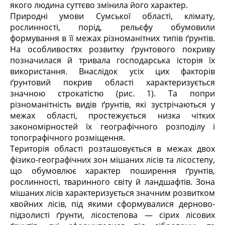
якого людина суттєво змінила його характер.
Природні умови Сумської області, клімату,
рослинності, порід, рельєфу обумовили
формування в її межах різноманітних типів ґрунтів.
На особливостях розвитку ґрунтового покриву
позначилася й тривала господарська історія їх
використання. Внаслідок усіх цих факторів
ґрунтовий покрив області характеризується
значною строкатістю (рис. 1). Та попри
різноманітність видів ґрунтів, які зустрічаються у
межах області, простежується низка чітких
закономірностей їх географічного розподілу і
топографічного розміщення.
Територія області розташовується в межах двох
фізико-географічних зон мішаних лісів та лісостепу,
що обумовлює характер поширення ґрунтів,
рослинності, тваринного світу й ландшафтів. Зона
мішаних лісів характеризується значним розвитком
хвойних лісів, під якими сформувалися дерново-
підзолисті ґрунти, лісостепова — сірих лісових