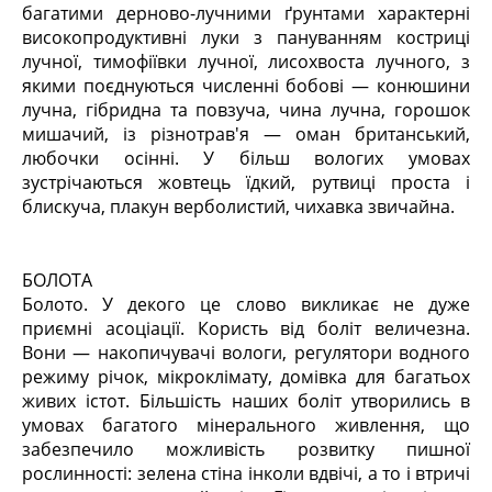
багатими дерново-лучними ґрунтами характерні
високопродуктивні луки з пануванням костриці
лучної, тимофіївки лучної, лисохвоста лучного, з
якими поєднуються численні бобові — конюшини
лучна, гібридна та повзуча, чина лучна, горошок
мишачий, із різнотрав'я — оман британський,
любочки осінні. У більш вологих умовах
зустрічаються жовтець їдкий, рутвиці проста і
блискуча, плакун верболистий, чихавка звичайна.
БОЛОТА
Болото. У декого це слово викликає не дуже
приємні асоціації. Користь від боліт величезна.
Вони — накопичувачі вологи, регулятори водного
режиму річок, мікроклімату, домівка для багатьох
живих істот. Більшість наших боліт утворились в
умовах багатого мінерального живлення, що
забезпечило можливість розвитку пишної
рослинності: зелена стіна інколи вдвічі, а то і втричі