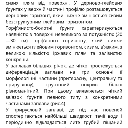
сизих плям від поверхні. У дерново-глейових
ґрунтах у верхній частині профілю розташовується
дерновий горизонт, який нижче змінюється сизим
безструктурним глейовим горизонтом.
Торф'янисто-болотні ґрунти характеризуються
наявністю з поверхні невеликого за потужністю (20
—30 см) торф'яного горизонту, який нижче
змінюється глейовим горизонтом, сизим, в'язким, з
великою кількістю іржавих плям та залізистих
конкрецій.
У заплавах більших річок, де чітко простежується
диференціація заплави на три основні її
морфологічні частини (притерасну, центральну та
прируслову), ґрунтовий покрив більш
різноманітний. При цьому виявляється чіткий
зв'язок ґрунтів певного типу з конкретними
частинами заплави (рис.4)
У прирусловій заплаві, де під час повеней
спостерігаються найбільші швидкості течії води і
періодично відкладається лите грубий піщаний