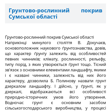
Грунтово-рослинний покрив
Сумської області
Ґрунтово-рослинний покрив Сумської області
Наприкінці минулого століття В. Докучаєв,
основоположник наукового ґрунтознавства, довів,
що характер ґрунту залежить від особливостей
певних чинників; клімату, рослинності, рельєфу,
типу порід, з яких утворюється ґрунт тощо. Тісний
зв'язок з основними елементами ландшафту, якими
і є названі чинники, залежність від них його
характеру, дозволила Б. Полинову назвати грунт
дзеркалом ландшафту. І дійсно, у ґрунті, як у
дзеркалі, відображаються всі особливості
природно-історичних умов його утворення.
Водночас грунт є основним засобом
сільськогосподарського виробництва, у процесі