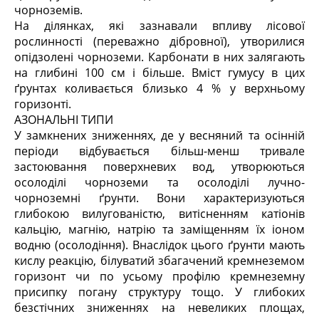
чорноземів.
На ділянках, які зазнавали впливу лісової
рослинності (переважно дібровної), утворилися
опідзолені чорноземи. Карбонати в них залягають
на глибині 100 см і більше. Вміст гумусу в цих
ґрунтах коливається близько 4 % у верхньому
горизонті.
АЗОНАЛЬНІ ТИПИ
У замкнених зниженнях, де у весняний та осінній
періоди відбувається більш-менш тривале
застоювання поверхневих вод, утворюються
осолоділі чорноземи та осолоділі лучно-
чорноземні ґрунти. Вони характеризуються
глибокою вилугованістю, витісненням катіонів
кальцію, магнію, натрію та заміщенням їх іоном
водню (осолодіння). Внаслідок цього ґрунти мають
кислу реакцію, білуватий збагачений кремнеземом
горизонт чи по усьому профілю кремнеземну
присипку погану структуру тощо. У глибоких
безстічних зниженнях на невеликих площах,