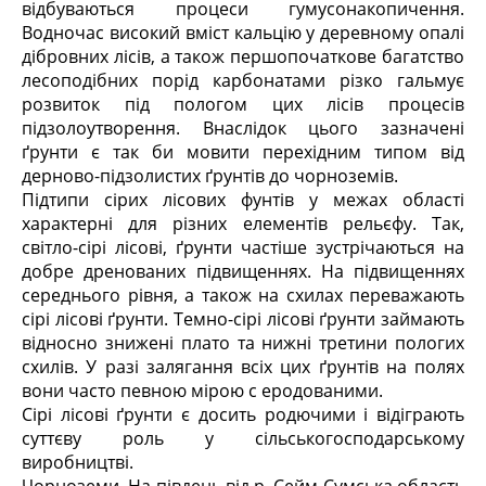
відбуваються процеси гумусонакопичення.
Водночас високий вміст кальцію у деревному опалі
дібровних лісів, а також першопочаткове багатство
лесоподібних порід карбонатами різко гальмує
розвиток під пологом цих лісів процесів
підзолоутворення. Внаслідок цього зазначені
ґрунти є так би мовити перехідним типом від
дерново-підзолистих ґрунтів до чорноземів.
Підтипи сірих лісових фунтів у межах області
характерні для різних елементів рельєфу. Так,
світло-сірі лісові, ґрунти частіше зустрічаються на
добре дренованих підвищеннях. На підвищеннях
середнього рівня, а також на схилах переважають
сірі лісові ґрунти. Темно-сірі лісові ґрунти займають
відносно знижені плато та нижні третини пологих
схилів. У разі залягання всіх цих ґрунтів на полях
вони часто певною мірою с еродованими.
Сірі лісові ґрунти є досить родючими і відіграють
суттєву роль у сільськогосподарському
виробництві.