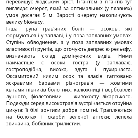
перевищує людський зріст. Гігантом з гігантів тут
виглядає очерет, який за оптимальних (у плавнях)
умов досягає 5 м. Зарості очерету накопичують
велику біомасу.
Інша група трав'яних боліт — осокові, які
формуються і у заплаві, і у поза заплавних умовах.
Ступінь обводнення, а у поза заплавних умовах
властивості ґрунтів, що оточують депресію рельєфу,
визначають склад домінуючих видів. Ними
найчастіше є осоки гостра (у заплавах),
гостроподібна, висока, здута і пухирчаста.
Оксамитовий килим осок та злаків гаптовано
яскравими барвами різнотрав'я — жовтими
квітами півників болотних, калюжниці і вербозілля
лучного, фіолетовими — живокосту лікарського.
Подекуди серед високотрав'я зустрічається отруйна
цикута: її білі зонтики добре помітні. Трапляються
на болотах і скарби зеленої аптеки; лепеха
звичайна, бобівник трилистий.