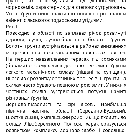
ґрунтів, які сформувалися під дібровами, та
чорноземів, характерних для степових угруповань.
Усі ці ґрунти нині практично повністю розорані й
зайняті сільськогосподарськими угіддями.
Рис.1
Повсюдно в області по заплавах річок розвинуті
дернові, лучні, лучно-болотні і болотні ґрунти.
Болотні ґрунти зустрічаються в районах зниженнях
місцевості і на поза заплавних просторах Полісся.
На перших надзаплавних терасах під сосняками
(борами) сформувалися дерново-підзолисті ґрунти
легкого механічного складу (піщані та супіщані).
Внаслідок розвитку ерозійних процесів ці ґрунти на
схилах часто бувають певною мірою змиті. У нижніх
частинах схилів зустрічаються потужні намиті
різновиди ґрунтів.
Дерново-підзолисті та сірі лісові. Найбільша
північна частина області (Середино-Будський,
Шосткінський, Ямпільський райони), що входить до
складу Лівобережного Полісся, характеризується
розвитком комплексу дерново-слабо- і середньо-