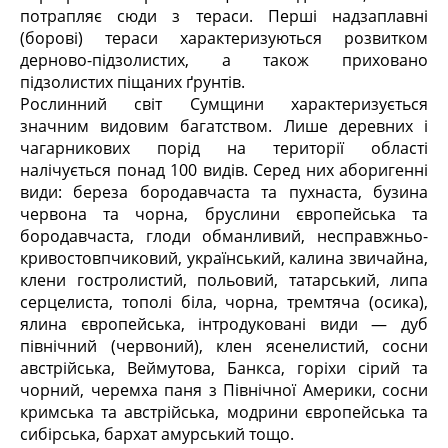
потрапляє сюди з тераси. Перші надзаплавні
(борові) тераси характеризуються розвитком
дерново-підзолистих, а також приховано
підзолистих піщаних ґрунтів.
Рослинний світ Сумщини характеризується
значним видовим багатством. Лише деревних і
чагарникових порід на території області
налічується понад 100 видів. Серед них аборигенні
види: береза бородавчаста та пухнаста, бузина
червона та чорна, бруслини європейська та
бородавчаста, глоди обманливий, несправжньо-
кривостовпчиковий, український, калина звичайна,
клени гостролистий, польовий, татарський, липа
серцелиста, тополі біла, чорна, тремтяча (осика),
ялина європейська, інтродуковані види — дуб
північний (червоний), клен ясенелистий, сосни
австрійська, Веймутова, Банкса, горіхи сірий та
чорний, черемха паня з Північної Америки, сосни
кримська та австрійська, модрини європейська та
сибірська, бархат амурський тощо.