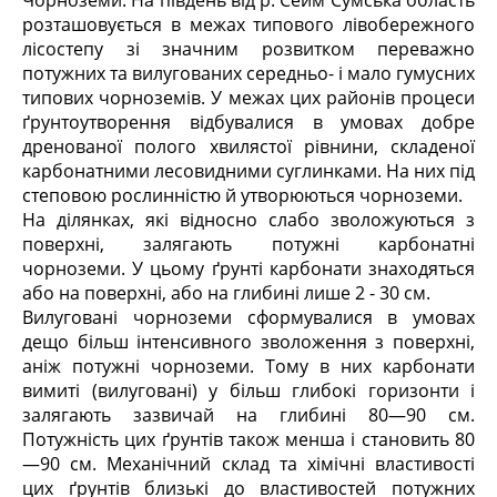
Чорноземи. На південь від р. Сейм Сумська область
розташовується в межах типового лівобережного
лісостепу зі значним розвитком переважно
потужних та вилугованих середньо- і мало гумусних
типових чорноземів. У межах цих районів процеси
ґрунтоутворення відбувалися в умовах добре
дренованої полого хвилястої рівнини, складеної
карбонатними лесовидними суглинками. На них під
степовою рослинністю й утворюються чорноземи.
На ділянках, які відносно слабо зволожуються з
поверхні, залягають потужні карбонатні
чорноземи. У цьому ґрунті карбонати знаходяться
або на поверхні, або на глибині лише 2 - 30 см.
Вилуговані чорноземи сформувалися в умовах
дещо більш інтенсивного зволоження з поверхні,
аніж потужні чорноземи. Тому в них карбонати
вимиті (вилуговані) у більш глибокі горизонти і
залягають зазвичай на глибині 80—90 см.
Потужність цих ґрунтів також менша і становить 80
—90 см. Механічний склад та хімічні властивості
цих ґрунтів близькі до властивостей потужних