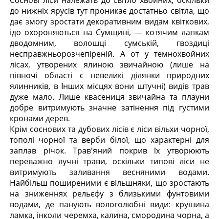
Соснові ліси належать до світло хвойних, оскільки
до нижніх ярусів тут проникає достатньо світла, що
дає змогу зростати декоративним видам квіткових,
ідо охороняються на Сумщині, — котячим лапкам
дводомним, волошці сумській, гвоздиці
несправжньорозчепіреній. А от у темнохвойних
лісах, утворених ялиною звичайною (лише на
півночі області є невеликі ділянки природних
ялинників, в Інших місцях вони штучні) видів трав
дуже мало. Лише квасениця звичайна та плауни
добре витримують значне затінення під густими
кронами дерев.
Крім соснових та дубових лісів є ліси вільхи чорної,
тополі чорної та верби білої, що характерні для
заплав річок. Трав'яний покрив їх утворюють
переважно лучні трави, оскільки типові ліси не
витримують заливання весняними водами.
Найбільш поширеними є вільшняки, що зростають
на зниженнях рельєфу з близькими фунтовими
водами, де панують вологолюбні види: крушина
ламка, інколи черемха, калина, смородина чорна, а