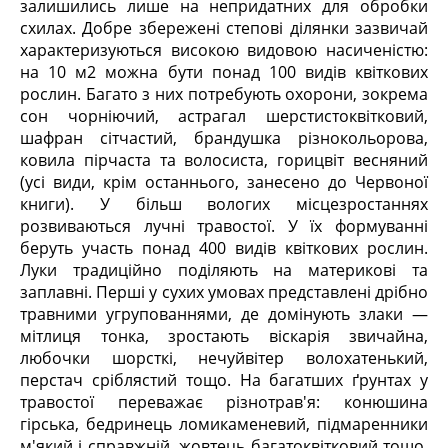
залишились лише на непридатних для обробки
схилах. Добре збережені степові ділянки зазвичай
характеризуються високою видовою насиченістю:
на 10 м
2
можна бути понад 100 видів квіткових
рослин. Багато з них потребують охорони, зокрема
сон чорніючий, астрагал шерстистоквітковий,
шафран сітчастий, брандушка різнокольорова,
ковила пірчаста та волосиста, горицвіт весняний
(усі види, крім останнього, занесено до Червоної
книги). У більш вологих місцезростаннях
розвиваються лучні травостої. У їх формуванні
беруть участь понад 400 видів квіткових рослин.
Луки традиційно поділяють на материкові та
заплавні. Перші у сухих умовах представлені дрібно
травними угрупованнями, де домінують злаки —
мітлиця тонка, зростають віскарія звичайна,
любочки шорсткі, нечуйвітер волохатенький,
перстач сріблястий тощо. На багатших ґрунтах у
травостої переважає різнотрав'я: конюшина
гірська, бедринець ломикаменевий, підмаренники
м'який і справжній, жовтець багатоквітковий тощо.