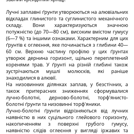
Лучні заплавні ґрунти утворюються на алювіальних
відкладах глинистого та суглинистого механічного
складу. Вони характеризуються значною
потужністю (до 70—80 см), високим вмістом гумусу
(6—7 %) та іншими ознаками. Характерним для цих
ґрунтів є оглеєння, яке починається з глибини 40—
60 см. Верхню частину профілю у цих ґрунтах
утворює дернина горизонт, щільно переплетений
коренями трав. У ґрунті на різній глибині також
зустрічаються мушлі молюсків, які раніше
знаходилися в алювії.
На низовинних ділянках заплав, у безстічних, а
також притерасних зниженнях сформувалися
лучно-болотні, дерново-болотні, торф'янисто-
болотні ґрунти та низовинні торф'яники.
Лучно-болотні ґрунти відрізняються від лучних
наявністю в них суцільного глейового горизонту,
накопиченням з поверхні грубого гумусу,
наявністю слідів оглеєння у вигляді іржавих та