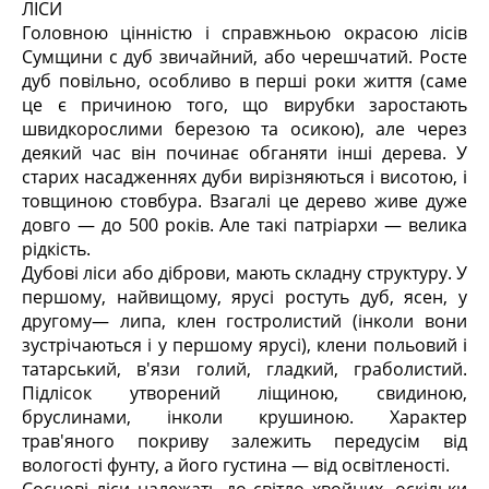
ЛІСИ
Головною цінністю і справжньою окрасою лісів
Сумщини с дуб звичайний, або черешчатий. Росте
дуб повільно, особливо в перші роки життя (саме
це є причиною того, що вирубки заростають
швидкорослими березою та осикою), але через
деякий час він починає обганяти інші дерева. У
старих насадженнях дуби вирізняються і висотою, і
товщиною стовбура. Взагалі це дерево живе дуже
довго — до 500 років. Але такі патріархи — велика
рідкість.
Дубові ліси або діброви, мають складну структуру. У
першому, найвищому, ярусі ростуть дуб, ясен, у
другому— липа, клен гостролистий (інколи вони
зустрічаються і у першому ярусі), клени польовий і
татарський, в'язи голий, гладкий, граболистий.
Підлісок утворений ліщиною, свидиною,
бруслинами, інколи крушиною. Характер
трав'яного покриву залежить передусім від
вологості фунту, а його густина — від освітленості.