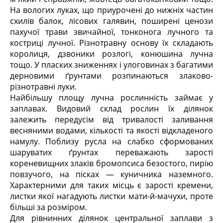
На вологих луках, що приурочені до нижніх частин
схилів балок, лісових галявин, поширені ценози
пахучої трави звичайної, тонконога лучного та
костриці лучної. Різнотравну основу їх складають
королиця, дзвоники розлогі, конюшина лучна
тощо. У пласких зниженнях і улоговинах з багатими
дерновими ґрунтами розпинаються злаково-
різнотравні луки.
Найбільшу площу лучна рослинність займає у
заплавах. Видовий склад рослин їх ділянок
залежить передусім від тривалості заливання
весняними водами, кількості та якості відкладеного
намулу. Поблизу русла на слабко сформованих
шаруватих ґрунтах переважають зарості
кореневищних злаків бромопсиса безостого, пирію
повзучого, на пісках — куничника наземного.
Характерними для таких місць є зарості кремени,
листки якої нагадують листки мати-й-мачухи, проте
більші за розміром.
Для рівнинних ділянок центральної заплави з