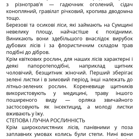
з різнотрав'я — гадючник оголений, сідач
конопляний, гравілат річковий, кропива дводомна
тощо.
Березові та осикові ліси, які займають на Сумщині
невелику площу, найчастіше є похідними.
Виникають вони здебільшого внаслідок вирубок
дубових лісів і за флористичним складом трав
подібні до дібров.
Крім квіткових рослин, для наших лісів характерні і
деякі папоротеподібні, наприклад щитник
чоловічий, безщитник жіночий. Перший зберігає
зелені листки і в зимовий період, інші належать до
літньо-зелених рослин. Кореневище щитників
використовують у медицині, траву іншого
поширеного виду — орляка звичайного
застосовують як інсектицид, а молоді листки
вживають у їжу.
СТЕПОВА І ЛУЧНА РОСЛИННІСТЬ
Крім широколистяних лісів, панівними у поза
заплавних умовах колись були степи. Нині вони