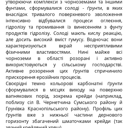
утворюючи комплекси з чорноземами та іншими
фунтами, сформувалися солоді - ґрунти, в яких
внаслідок тривалого поверхневого зволоження
інтенсивно відбувалися процеси оглеєння,
гідролізу та промивання із винесенням з фунту
продуктів гідролізу. Солоді мають кислу реакцію,
але досить високий вміст гумусу. Водночас вони
характеризуються вкрай несприятливими
фізичними властивостями. Нині майже всі
чорноземи в області розорані і активно
використовуються у сільському господарстві.
Активне розорення цих ґрунтів спричинило
прискорення ерозійних процесів.
Своєрідні темно кольорові карбонатні ґрунти
сформувалися в місцях виходу на поверхню
вапнякових порід, зокрема крейди (наприклад,
поблизу сіл В. Чернетчина Сумського району й
Грунівка Краснопільського району). Профіль цих
ґрунтів вже з нижньої частини дернового
горизонту збагачений шматочками крейди (так
званий крейдяний хрящ).