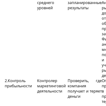
среднего
запланированные
А
уровней
результаты
р
д
о
о
п
за
Ф
ан
м
п
и
уч
р
де
2.Контроль
Контролер
Проверить, где
О
прибыльности
маркетинговой
компания
п
деятельности
получает и теряет
в
деньги
пр
те