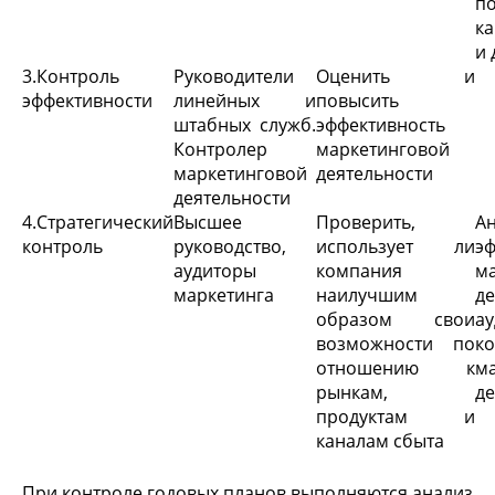
по
к
и 
3.Контроль
Руководители
Оценить и
эффективности
линейных и
повысить
штабных служб.
эффективность
Контролер
маркетинговой
маркетинговой
деятельности
деятельности
4.Стратегический
Высшее
Проверить,
А
контроль
руководство,
использует ли
э
аудиторы
компания
м
маркетинга
наилучшим
де
образом свои
ау
возможности по
к
отношению к
м
рынкам,
де
продуктам и
каналам сбыта
При контроле годовых планов выполняются анализ