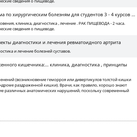
еские сведения о пищеводе.
а по хирургическим болезням для студентов 3 - 4 курсов ...
вения, клиника, диагностика , лечение . РАК ПИЩЕВОДА - 2 часа.
еские сведения о пищеводе.
екты диагностики и лечения ревматоидного артрита
остика и лечение болезней суставов.
енного кишечника:... клиника, диагностика , принципы
менений (возникновение геморроя или дивертикулов толстой кишки
ндроме раздраженной кишки). Врачи, как правило, хорошо знают
ние различных анатомических нарушений, поскольку современный