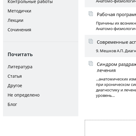
Анатомо-физиологич
Контрольные работы
Методички
Рабочая программ
Лекции
Причины их возникно
Анатомо-физиологич
Сочинения
Современные асп
9. Мешков А.П. Диагн
Почитать
Синдром раздраж
Литература
лечения
Статья
...анатомических из
при хроническом си
Другое
диагностику и лече
Не определено
уровень...
Блог