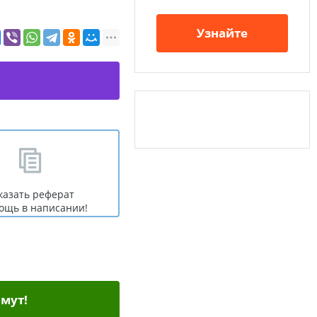
Узнайте
казать реферат
ощь в написании!
мут!