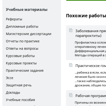
Учебные материалы
Похожие работ
Рефераты
Дипломные работы
Заболевания пря
Магистерские диссертации
парапроктиты)
Отчеты по практике
Профилактика осложн
оперативному лечен
Ответы на вопросы
Дифференциальная д
Методы операций в з
Курсовые работы
Курсовые проекты
Практическое го
Практические задания
...ребенка в ясли, ес
лечение былo оконч
Эссе
...также наблюдалис
Защитная речь
дрожание, общее по
Доклады
Рабочая программ
Учебные пособия
Причины их возникно