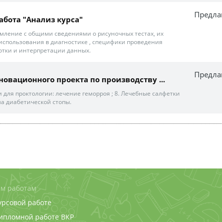
Предла
абота "Анализ курса"
омление с общими сведениями о рисуночных тестах, их
использования в диагностике , специфики проведения
отки и интерпретации данных.
Предла
новационного проекта по производству ...
 для проктологии: лечение геморроя ; 8. Лечебные салфетки
а диабетической стопы.
м работам
урсовой работе
дипломной работе
ВКР