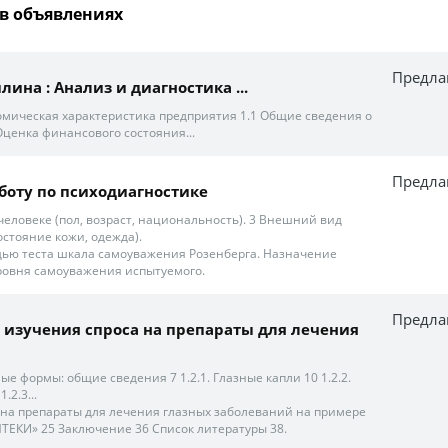
в объявлениях
Предла
ина : Анализ и диагностика ...
омическая характеристика предприятия 1.1 Общие сведения о
Оценка финансового состояния...
Предла
боту по психодиагностике
человеке (пол, возраст, национальность). 3 Внешний вид
состояние кожи, одежда).
щью теста шкала самоуважения Розенберга. Назначение
уровня самоуважения испытуемого.
Предла
 изучения спроса на препараты для лечения
е формы: общие сведения 7 1.2.1. Глазные капли 10 1.2.2.
.2.3...
 на препараты для лечения глазных заболеваний на примере
ТЕКИ» 25 Заключение 36 Список литературы 38.