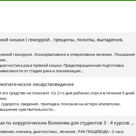
ы
мой кишки ( геморрой , трещины, полипы, выпадения,
ений геморроя . Консервативное и оперативное лечение . Показания 
ию .
иагностика рака прямой кишки. Предоперационная подготовка.
ависимости от стадии рака и локализации...
меопатическое лекарствоведение
ли это средство не поможет. Со 2-го дня ребенок спал и в течение 6 дней
ено.
ь судороги, сведения , припадки, похожие на истеро-эпилепсию,
вышение чувствительности...
а по хирургическим болезням для студентов 3 - 4 курсов ...
вения, клиника, диагностика , лечение . РАК ПИЩЕВОДА - 2 часа.