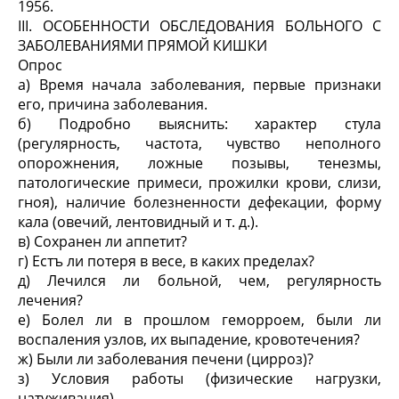
1956.
III. ОСОБЕННОСТИ ОБСЛЕДОВАНИЯ БОЛЬНОГО С
ЗАБОЛЕВАНИЯМИ ПРЯМОЙ КИШКИ
Опрос
а) Время начала заболевания, первые признаки
его, причина заболевания.
б) Подробно выяснить: характер стула
(регулярность, частота, чувство неполного
опорожнения, ложные позывы, тенезмы,
патологические примеси, прожилки крови, слизи,
гноя), наличие болезненности дефекации, форму
кала (овечий, лентовидный и т. д.).
в) Сохранен ли аппетит?
г) Естъ ли потеря в весе, в каких пределах?
д) Лечился ли больной, чем, регулярность
лечения?
е) Болел ли в прошлом геморроем, были ли
воспаления узлов, их выпадение, кровотечения?
ж) Были ли заболевания печени (цирроз)?
з) Условия работы (физические нагрузки,
натуживания).