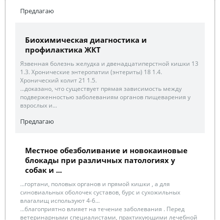
Предлагаю
Биохимическая диагностика и
профилактика ЖКТ
Язвенная болезнь желудка и двенадцатиперстной кишки 13
1.3. Хронические энтеропатии (энтериты) 18 1.4.
Хронический колит 21 1.5.
...доказано, что существует прямая зависимость между
подверженностью заболеваниям органов пищеварения у
взрослых и...
Предлагаю
Местное обезболивание и новокаиновые
блокады при различных патологиях у
собак и ...
...гортани, половых органов и прямой кишки , а для
синовиальных оболочек суставов, бурс и сухожильных
влагалищ используют 4-6...
...благоприятно влияет на течение заболевания . Перед
ветеринарными специалистами, практикующими лечебной