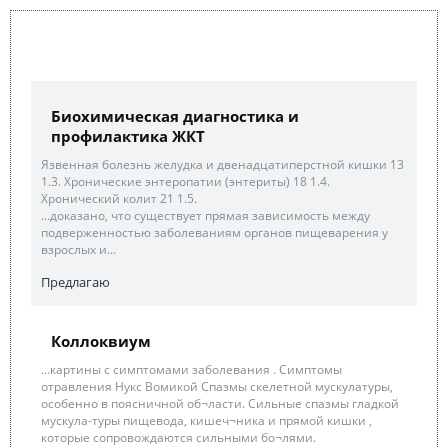
Биохимическая диагностика и
профилактика ЖКТ
Язвенная болезнь желудка и двенадцатиперстной кишки 13
1.3. Хронические энтеропатии (энтериты) 18 1.4.
Хронический колит 21 1.5.
...доказано, что существует прямая зависимость между
подверженностью заболеваниям органов пищеварения у
взрослых и...
Предлагаю
Коллоквиум
...картины с симптомами заболевания . Симптомы
отравления Нукс Вомикой Спазмы скелетной мускулатуры,
особенно в поясничной об¬ласти. Сильные спазмы гладкой
мускула-туры пищевода, кишеч¬ника и прямой кишки ,
которые сопровождаются сильными бо¬лями.