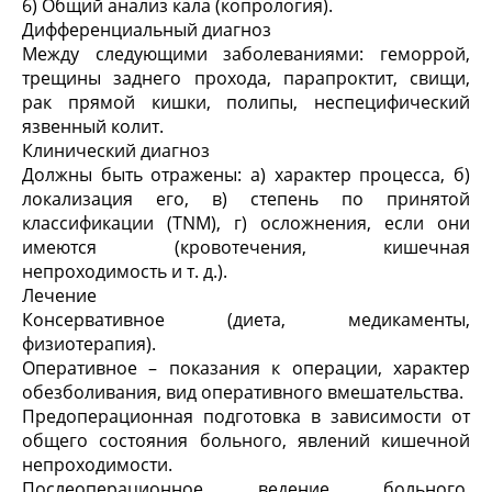
6) Общий анализ кала (копрология).
Дифференциальный диагноз
Между следующими заболеваниями: геморрой,
трещины заднего прохода, парапроктит, свищи,
рак прямой кишки, полипы, неспецифический
язвенный колит.
Клинический диагноз
Должны быть отражены: а) характер процесса, б)
локализация его, в) степень по принятой
классификации (TNM), г) осложнения, если они
имеются (кровотечения, кишечная
непроходимость и т. д.).
Лечение
Консервативное (диета, медикаменты,
физиотерапия).
Оперативное – показания к операции, характер
обезболивания, вид оперативного вмешательства.
Предоперационная подготовка в зависимости от
общего состояния больного, явлений кишечной
непроходимости.
Послеоперационное ведение больного,