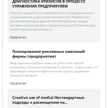
ДИАГНОСТИКА КРИЗИСОВ В ПРОЦЕССЕ
УПРАВЛЕНИЯ ПРЕДПРИЯТИЕМ
Учеными разработана определенная последовательность
осуществления диагностики банкротства. Разработано
множество методов диагностики банкротства, каждая
методика рассматривает определенный аспект финансово-
хозяйственной деятельности
Предлагаю
Планирование рекламных кампаний
фирмы (предприятия)
Ведь одинокая бабушка вряд ли купит себе горный
велосипед. А реклама лекарства от артрита , скорее всего, не
произведет никакого эффекта на пышущего здоровьем
молодого человека.
Предлагаю
Creative use of media( Нестандартные
подходы к расмещению на...