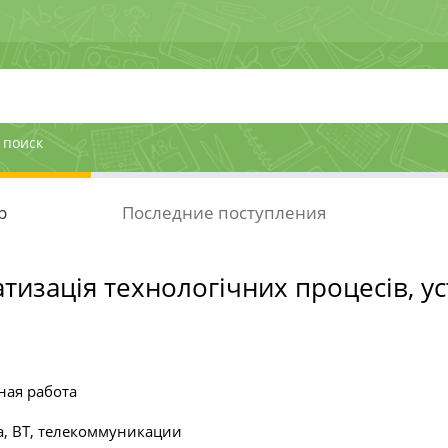
 поиск
р
Последние поступления
тизація технологічних процесів, ус
ная работа
, ВТ, телекоммуникации