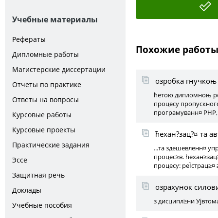
Учебные материалы
Рефераты
Похожие работ
Дипломные работы
Магистерские диссертации
озробка гнучкоњ 
Отчеты по практике
ћетою дипломноњ ро
Ответы на вопросы
процесу пропускного
програмуванн¤ PHP, J
Курсовые работы
Курсовые проекты
ћехан?зац?¤ та а
Практические задания
...та здешевленн¤ у
процес≥в. ћехан≥зац
Эссе
процесу: реЇстрац≥¤
Защитная речь
озрахунок силови
Доклады
з дисципл≥ни Ујвтом
Учебные пособия