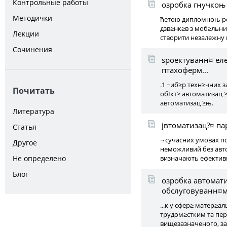
Контрольные работы
озробка гнучкоњ 
Методички
ћетою дипломноњ ро
дзв≥нк≥в з моб≥льни
Лекции
створити незалежну п
Сочинения
ѕроектуванн¤ ел
птахоферм...
.1 ¬иб≥р техн≥чних 
Почитать
обЇкт≥ автоматизац 
автоматизац ≥њ.
Литература
јвтоматизац?¤ па
Статья
¬ сучасних умовах 
Другое
неможливий без авт
Не определено
визначають ефектив
Блог
озробка автомат
обслуговуванн¤м ?
...к у сфер≥ матер≥а
трудом≥стким та пер
вищезазначеного, з