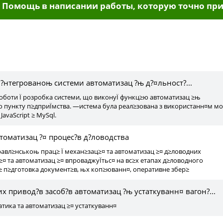
Помощь в написании работы, которую точно при
ы
?нтегрованоњ системи автоматизац ?њ д?¤льност?...
боти Ї розробка системи, що виконуЇ функц≥ю автоматизац ≥њ
 пункту п≥дприЇмства. —истема була реал≥зована з використанн¤м м
avaScript ≥ MySql.
втоматизац ?¤ процес?в д?ловодства
правл≥нськоњ прац≥ Ї механ≥зац≥¤ та автоматизац ≥¤ д≥ловодних
≥¤ та автоматизац ≥¤ впроваджуЇтьс¤ на вс≥х етапах д≥ловодного
 ≥ п≥дготовка документ≥в, њх коп≥юванн¤, оперативне збер≥
х привод?в засоб?в автоматизац ?њ устаткуванн¤ вагон?...
атика та автоматизац ≥¤ устаткуванн¤