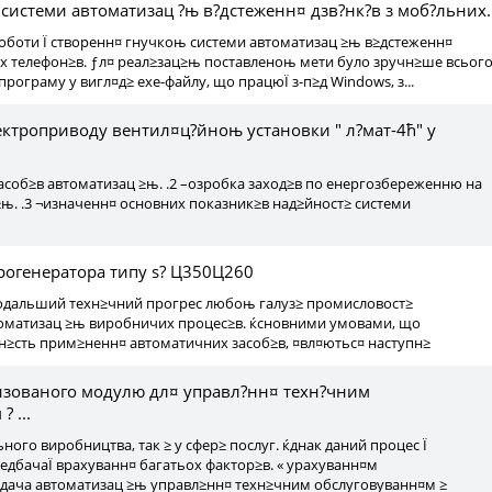
системи автоматизац ?њ в?дстеженн¤ дзв?нк?в з моб?льних..
боти Ї створенн¤ гнучкоњ системи автоматизац ≥њ в≥дстеженн¤
х телефон≥в. ƒл¤ реал≥зац≥њ поставленоњ мети було зручн≥ше всьог
рограму у вигл¤д≥ exe-файлу, що працюЇ з-п≥д Windows, з...
ектроприводу вентил¤ц?йноњ установки " л?мат-4ћ" у
засоб≥в автоматизац ≥њ. .2 –озробка заход≥в по енергозбереженню на
≥њ. .3 ¬изначенн¤ основних показник≥в над≥йност≥ системи
рогенератора типу ѕ? Ц350Ц260
подальший техн≥чний прогрес любоњ галуз≥ промисловост≥
оматизац ≥њ виробничих процес≥в. ќсновними умовами, що
н≥сть прим≥ненн¤ автоматичних засоб≥в, ¤вл¤ютьс¤ наступн≥
изованого модулю дл¤ управл?нн¤ техн?чним
 ...
льного виробництва, так ≥ у сфер≥ послуг. ќднак даний процес Ї
едбачаЇ врахуванн¤ багатьох фактор≥в. « урахуванн¤м
адача автоматизац ≥њ управл≥нн¤ техн≥чним обслуговуванн¤м ≥