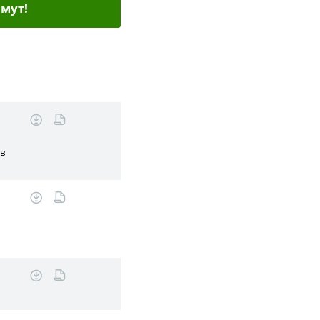
мут!
ов