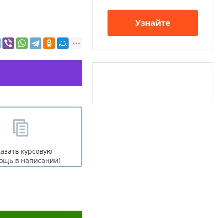
Узнайте
казать курсовую
ощь в написании!