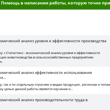
Помощь в написании работы, которую точно при
ы
ономический анализ уровня и эффективности производства
му: « Статистико - экономический анализ уровня и эффективности
кции животноводства в сельскохозяйственных предприятиях
и»
ономический анализ эффективности использования
х...
тву, так и по отдельным отраслям и видам продукции , регионам и типа
му целью данной работы является изучение и...
ономический анализ производительности труда в