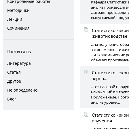
Контрольные работы
Кафедра Статистики и
анализ производитель
Методички
...играет производит
выпускаемой продукц
Лекции
Сочинения
Статистико - эк
животноводстве .
...на получение, об
закономерности жизн
Почитать
...и экономические 
объемах произведенн
Литература
Статья
Статистико - эк
зерна...
Другое
...вес валовой прод
Не определено
наивысший в 1 группе
Приложенеие. Програ
Блог
анализ уровня...
Статистико - эк
изучения...