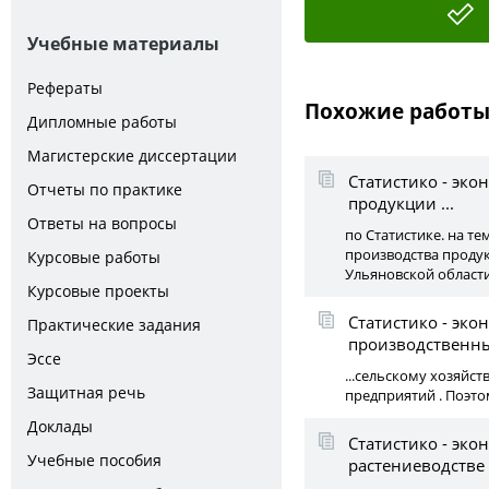
Учебные материалы
Рефераты
Похожие работ
Дипломные работы
Магистерские диссертации
Статистико - эк
Отчеты по практике
продукции ...
Ответы на вопросы
по Статистике. на те
производства проду
Курсовые работы
Ульяновской област
Курсовые проекты
Статистико - эк
Практические задания
производственны
Эссе
...сельскому хозяйс
Защитная речь
предприятий . Поэто
Доклады
Статистико - эк
Учебные пособия
растениеводстве