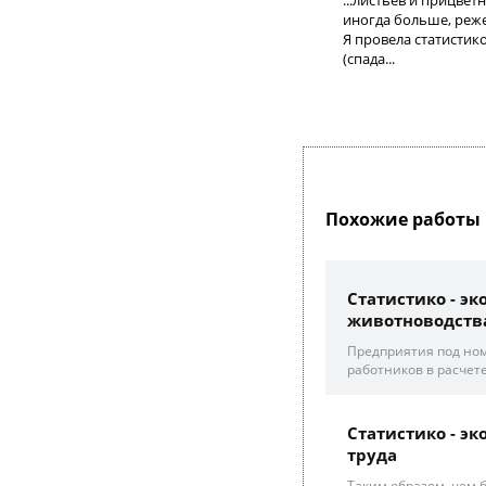
...листьев и прицве
иногда больше, реже
Я провела статистик
(спада...
Похожие работы 
Статистико - э
животноводств
Предприятия под ном
работников в расчете
Статистико - э
труда
Таким образом, чем 