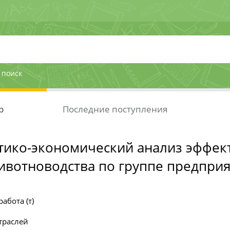
 поиск
р
Последние поступления
тико-экономический анализ эффек
ивотноводства по группе предпри
абота (т)
траслей