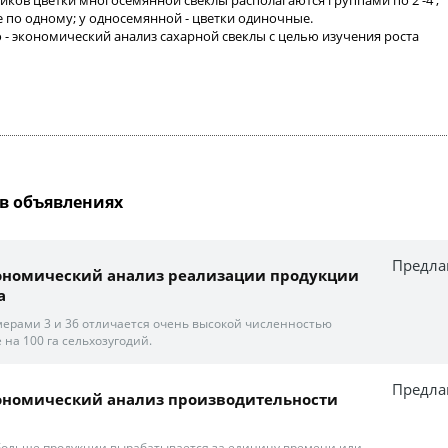
тников цветки многосемянной свеклы располагаются группами по 2 -4 ,
 по одному; у односемянной - цветки одиночные.
о - экономический анализ сахарной свеклы с целью изучения роста
в объявлениях
Предла
кономический анализ реализации продукции
а
ерами 3 и 36 отличается очень высокой численностью
 на 100 га сельхозугодий.
Предла
кономический анализ производительности
больше продукции вырабатывается за единицу времени или