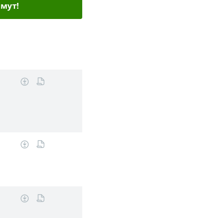
мут!
м