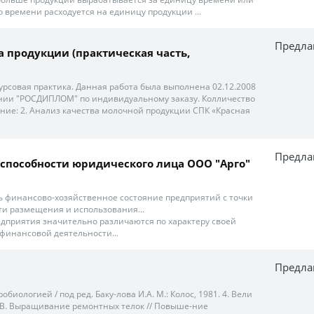
 времени расходуется на единицу продукции ...
Предла
а продукции (практическая часть,
урсовая практика. Данная работа была выполнена 02.12.2008
нии "РОСДИПЛОМ" по индивидуальному заказу. Колличество
ание: 2. Анализ качества молочной продукции СПК «Красная
Предла
способности юридического лица ООО "Арго"
 финансово-хозяйственное состояние предприятий с точки
и размещения и использования...
редприятия значительно различаются по характеру своей
финансовой деятельности...
Предла
биологией / под ред. Баку-лова И.А. М.: Колос, 1981. 4. Вели
 В.В. Выращивание ремонтных телок // Повыше-ние