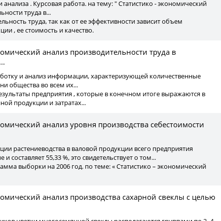
 анализа . Курсовая работа. на тему: " Статистико - экономический
ности труда в...
ельность труда, так как от ее эффективности зависит объем
ии , ее стоимость и качество.
ономический анализ производительности труда в
..
работку и анализ информации, характеризующей количественные
и общества во всем их...
результаты предприятия , которые в конечном итоге выражаются в
ой продукции и затратах...
ономический анализ уровня производства себестоимости
укции растениеводства в валовой продукции всего предприятия
 и составляет 55,33 %, это свидетельствует о том...
мма выборки на 2006 год. по теме: « Статистико – экономический
ономический анализ производства сахарной свеклы с целью