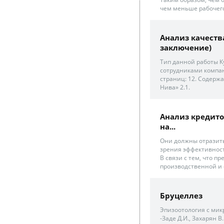
чем меньше рабочего
Анализ качеств
заключение)
Тип данной работы К
сотрудниками компа
страниц: 12. Содерж
Нива» 2.1.
Анализ кредито
на...
Они должны отразить
зрения эффективност
В связи с тем, что п
производственной и 
Бруцеллез
Эпизоотология с микро
-Заде Д.И., Захарян