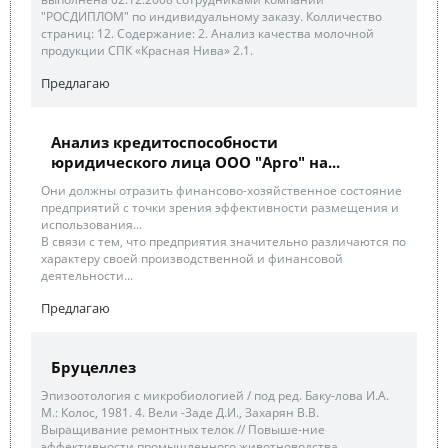
"РОСДИПЛОМ" по индивидуальному заказу. Колличество
страниц: 12. Содержание: 2. Анализ качества молочной
продукции СПК «Красная Нива» 2.1.
Предлагаю
Анализ кредитоспособности
юридического лица ООО "Арго" на...
Они должны отразить финансово-хозяйственное состояние
предприятий с точки зрения эффективности размещения и
использования...
В связи с тем, что предприятия значительно различаются по
характеру своей производственной и финансовой
деятельности...
Предлагаю
Бруцеллез
Эпизоотология с микробиологией / под ред. Баку-лова И.А.
М.: Колос, 1981. 4. Вели -Заде Д.И., Захарян В.В.
Выращивание ремонтных телок // Повыше-ние
эффективности промышленного животноводства .