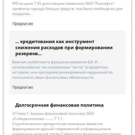
IPO по цене 7,55 долл./акцию позволило ОАО "Роснефть"
привлечь гораздо больше средств, чем было необходимо для
покрытия...
Предлагаю
... кредитования как инструмент
снижения расходов при формировании
резервов...
Важная особенность функционирования Б.К. И . -
использование так называемых "меток" в кредитных
историях, или критериев ранжирования нарушений по
погашению своих финансовых обязательств.
Предлагаю
Долгосрочная финансовая политика
3 Глава 1. Анализ финансовой политики ОАО
«Сибирьтелеком»………. 7 1.1.
Стратегическим приоритетом компании является
формирование единой современной информационно
коммуникационной среды Сибирского федерального округа.