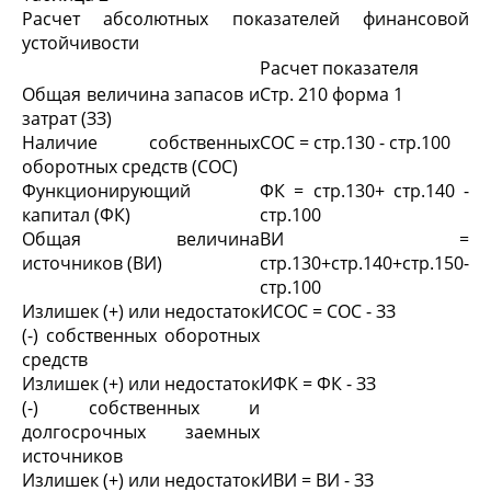
Расчет абсолютных показателей финансовой
устойчивости
Расчет показателя
Общая величина запасов и
Стр. 210 форма 1
затрат (ЗЗ)
Наличие собственных
СОС = стр.130 - стр.100
оборотных средств (СОС)
Функционирующий
ФК = стр.130+ стр.140 -
капитал (ФК)
стр.100
Общая величина
ВИ =
источников (ВИ)
стр.130+стр.140+стр.150-
стр.100
Излишек (+) или недостаток
И
СОС
= СОС - ЗЗ
(-) собственных оборотных
средств
Излишек (+) или недостаток
И
ФК
= ФК - ЗЗ
(-) собственных и
долгосрочных заемных
источников
Излишек (+) или недостаток
И
ВИ
= ВИ - ЗЗ