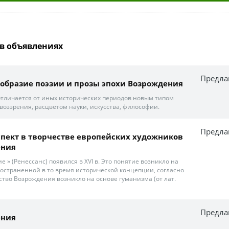
в объявлениях
Предла
образие поэзии и прозы эпохи Возрождения
тличается от иных исторических периодов новым типом
оззрения, расцветом науки, искусства, философии.
Предла
пект в творчестве европейских художников
ения
 » (Ренессанс) появился в XVI в. Это понятие возникло на
остраненной в то время исторической концепции, согласно
сство Возрождения возникло на основе гуманизма (от лат.
Предла
ения