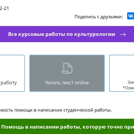
2-21
Поделись с друзьями:
Все курсовые работы по культурологии
 работу
Читать текст online
За
*Пом
имость помощи в написании студенческой работы.
Помощь в написании работы, которую точно при