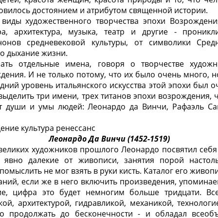
ановилось достоянием и атрибутом священной истории.
 виды художественного творчества эпохи Возрождени
ура, архитектура, музыка, театр и другие - проникл
онов средневековой культуры, от символики Средн
о дыхание жизни.
ать отдельные имена, говоря о творчестве художн
дения. И не только потому, что их было очень много, 
едний уровень итальянского искусства этой эпохи был о
выделить три имени, трех титанов эпохи возрождения, 
 души и умы людей: Леонардо да Винчи, Рафаэль С
ение культура ренессанс
Леонардо Да Винчи (1452-1519)
 великих художников прошлого Леонардо посвятил себя
 явно далекие от живописи, занятия порой настол
помыслить не мог взять в руки кисть. Каталог его живо
аний, если же в него включить произведения, упоминае
е, цифра это будет немногим больше тридцати. Все
ой, архитектурой, гидравликой, механикой, технологие
но продолжать до бесконечности - и обладал всео