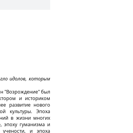
ргло идолов, которым
ин "Возрождение" был
ектором и историком
нее развитие нового
ой культуры. Эпоха
аний в жизни многих
, эпоху гуманизма и
 учености, и эпоха