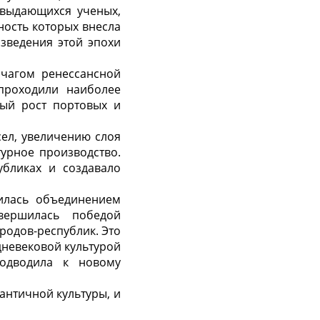
 выдающихся ученых,
ность которых внесла
зведения этой эпохи
очагом ренессансной
проходили наиболее
рый рост портовых и
ел, увеличению слоя
турное производство.
убликах и создавало
чилась объединением
вершилась победой
родов-республик. Это
дневековой культурой
одводила к новому
античной культуры, и