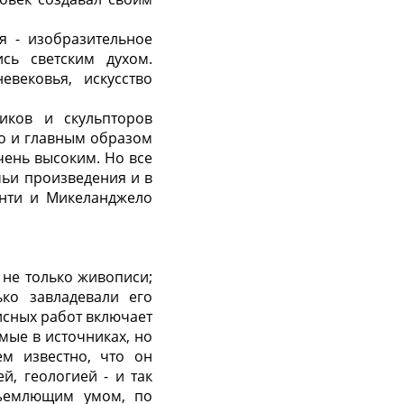
я - изобразительное
ись светским духом.
евековья, искусство
иков и скульпторов
но и главным образом
чень высоким. Но все
чьи произведения и в
анти и Микеланджело
 не только живописи;
ько завладевали его
писных работ включает
мые в источниках, но
м известно, что он
й, геологией - и так
бъемлющим умом, по