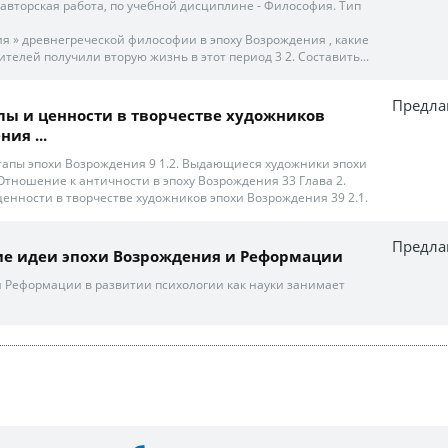
 авторская работа, по учебной дисциплине - Философия. Тип
ия » древнегреческой философии в эпоху Возрождения , какие
елей получили вторую жизнь в этот период 3 2. Составить...
Предла
ы и ценности в творчестве художников
ия ...
тапы эпохи Возрождения 9 1.2. Выдающиеся художники эпохи
 Отношение к античности в эпоху Возрождения 33 Глава 2.
енности в творчестве художников эпохи Возрождения 39 2.1.
Предла
ие идеи эпохи Возрождения и Реформации
 Реформации в развитии психологии как науки занимает