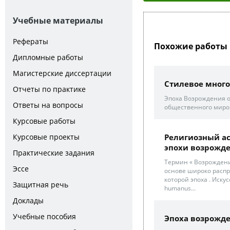
Учебные материалы
Рефераты
Похожие работы 
Дипломные работы
Магистерские диссертации
Стилевое много
Отчеты по практике
Эпоха Возрождения о
Ответы на вопросы
общественного миров
Курсовые работы
Курсовые проекты
Религиозный ас
эпохи возрожд
Практические задания
Термин « Возрождение
Эссе
основе широко распр
которой эпоха . Иску
Защитная речь
humanus...
Доклады
Учебные пособия
Эпоха возрожд