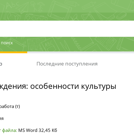
 поиск
р
Последние поступления
ждения: особенности культуры
абота (т)
ия
 файла:
MS Word
32,45 Кб