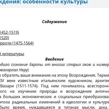
ждения: особенности культуры
Содержание
1452-1519)
1520)
роти (1475-1564)
й литературы
Введение
дило сознание Европы от многих старых оков и низве
авахарлал Неру
)
чу обратить ваше внимание на эпоху Возрождения. Терм
IV веке известным итальянским художником, архит
Вазари (1511-1574). Под ним понималось всесторон
нного на изучении природы и возрождение античн
а больших экономических и социальных преобразов
 эпоха радикальных изменений в идеологии и культуре
было время, нуждавшееся в титанах мысли, духа,