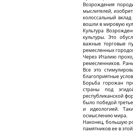
Возрождения породи
мыслителей, изобрет
колоссальный вклад
вошли в мировую кул
Культура Возрожден
культуры. Это обу
важные торговые пу
ремесленных городов 
Через Италию прохо
ремесленников. Рань
Все это стимулиров
благоприятные услов
Борьба горожан про
страны под эгидо
республиканской фор
было победой третье
и идеологией. Та
осмыслению мира.
Наконец, большую ро
памятников ее в этой