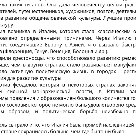
ла таких титанов. Она дала человечеству целый ряд
ателей, путешественников, художников, поэтов, деятель
 в развитие общечеловеческой культуры. Лучшие прои
ьтуру.
ия возникла в Италии, которая стала классическим 
словлено определенными причинами. Через Италию 
ти, соединявшие Европу с Азией, что вызвало быст
(Флоренция, Генуя, Венеция, Болонья и др.).
дили крестоносцы, что способствовало развитию ремес
ше, чем в других странах, стало развиваться мануфак
ало активную политическую жизнь в городах - респ
ия для развития культуры.
тив феодалов, которая в некоторых странах закон
й сильной монархической власти, в Италии за
мы правления и образованием большого количества го
го сословия, которое не могло быть удовлетворено сре
ким образом, и политическая борьба неизбежно п
ль сыграло и то, что Италия была прямой наследницей 
 стране сохранилось больше, чем где бы то ни было.