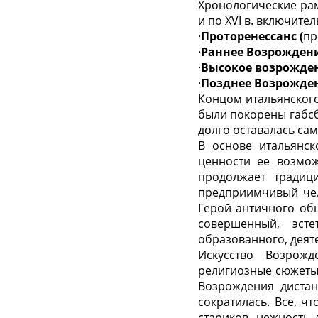
Хронологические рам
и по XVI в. включите
·
Проторенессанс (
пр
·
Раннее Возрождени
·
Высокое возрожде
·
Позднее Возрожде
Концом итальянского
были покорены габсб
долго оставалась са
В основе итальянск
ценности ее возмож
продолжает традици
предприимчивый чел
Герой античного общ
совершенный, эсте
образованного, деяте
Искусство Возрожд
религиозные сюжеты,
Возрождения диста
сократилась. Все, ч
стариков, нежность 