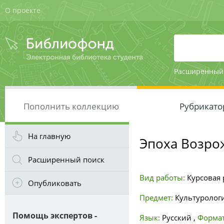
О проекте
Расширенный
Пополнить коллекцию
Рубрикато
На главную
Эпоха Возро
Расширенный поиск
Вид работы:
Курсовая р
Опубликовать
Предмет:
Культуролог
Помощь экспертов -
Язык:
Русский
,
Формат