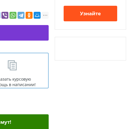
Узнайте
казать курсовую
ощь в написании!
мут!