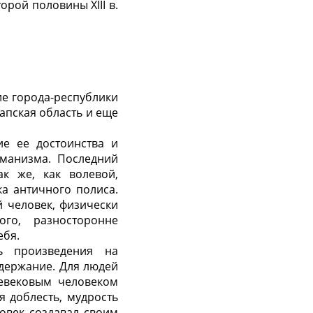
рой половины XIII в.
ие города-республики
апская область и еще
ие ее достоинства и
уманизма. Последний
ак же, как волевой,
а античного полиса.
й человек, физически
ого, разносторонне
ебя.
сь произведения на
одержание. Для людей
евековым человеком
я доблесть, мудрость
ловек создавал своим