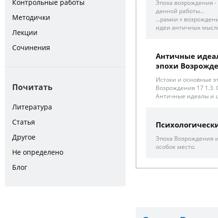
Контрольные работы
Эпоха возрождения -
данной работы...
Методички
...рамки « возрожден
идеи античных мыслит
Лекции
Сочинения
Античные идеал
эпохи Возрожден
Истоки и основные э
Почитать
Возрождения 17 1.3.
Античные идеалы и ц
Литература
Статья
Психологическ
Другое
Эпоха Возрождения и
особое место.
Не определено
Блог