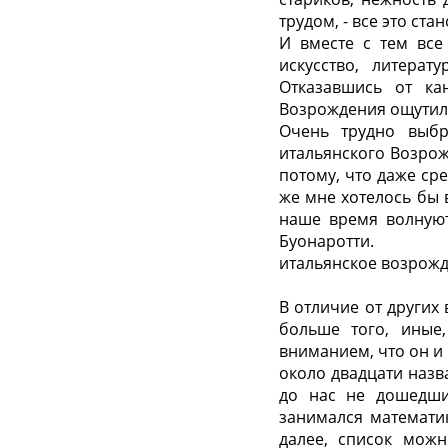
трудом, - все это ст
И вместе с тем все
искусство, литерат
Отказавшись от кан
Возрождения ощутил
Очень трудно выбр
итальянского Возрож
потому, что даже ср
же мне хотелось бы 
наше время волнуют
Буонаротти.
итальянское возрожд
В отличие от других
больше того, иные,
вниманием, что он и 
около двадцати назв
до нас не дошедши
занимался математик
далее, список мож