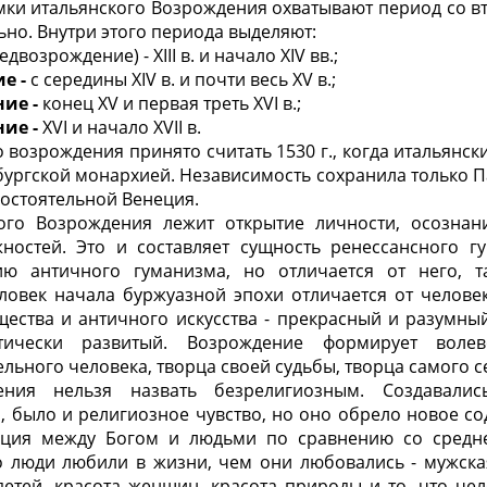
ки итальянского Возрождения охватывают период со вто
льно. Внутри этого периода выделяют:
едвозрождение) - XIII в. и начало XIV вв.;
е -
с середины XIV в. и почти весь XV в.;
ние -
конец XV и первая треть XVI в.;
ние -
XVI и начало XVII в.
 возрождения принято считать 1530 г., когда итальянск
ургской монархией. Независимость сохранила только П
мостоятельной Венеция.
ого Возрождения лежит открытие личности, осознан
ностей. Это и составляет сущность ренессансного г
ю античного гуманизма, но отличается от него, т
овек начала буржуазной эпохи отличается от человек
ества и античного искусства - прекрасный и разумны
тически развитый. Возрождение формирует волев
льного человека, творца своей судьбы, творца самого с
ения нельзя назвать безрелигиозным. Создавали
 было и религиозное чувство, но оно обрело новое с
нция между Богом и людьми по сравнению со средн
то люди любили в жизни, чем они любовались - мужска
детей, красота женщин, красота природы и то, что че