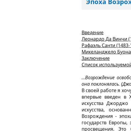
Эпоха Возро
Введение
Леонардо Да Винчи (
Рафаэль Санти (1483-
Микеланджело Буонар
Заключение
Список используемо
…Возрождение освобо
она поклонялась. (Дж
В своей работе я хо
впервые введен в X
искусства Джорджо 
искусства, основа
Возрождения - эпох
государств Европы,
просвещения. Это 