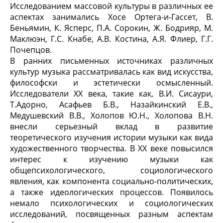
Исследованием массовой культуры в различных ее
аспектах занимались Хосе Ортега-и-Гассет, В.
Беньямин, К. Ясперс, П.А. Сорокин, Ж. Бодрияр, М.
Маклюэн, Г.С. Кнабе, А.В. Костина, А.Я. Флиер, Г.Г.
Почепцов.
В ранних письменных источниках различных
культур музыка рассматривалась как вид искусства,
философски и эстетически осмысленный.
Исследователи ХХ века, такие как, В.И. Сисаури,
Т.Адорно, Асафьев Б.В., Назайкинский Е.В.,
Медушевский В.В., Холопов Ю.Н., Холопова В.Н.
внесли серьезный вклад в развитие
теоретического изучения истории музыки как вида
художественного творчества. В ХХ веке повысился
интерес к изучению музыки как
общепсихологического, социологического
явления, как компонента социально-политических,
а также идеологических процессов. Появилось
немало психологических и социологических
исследований, посвященных разным аспектам