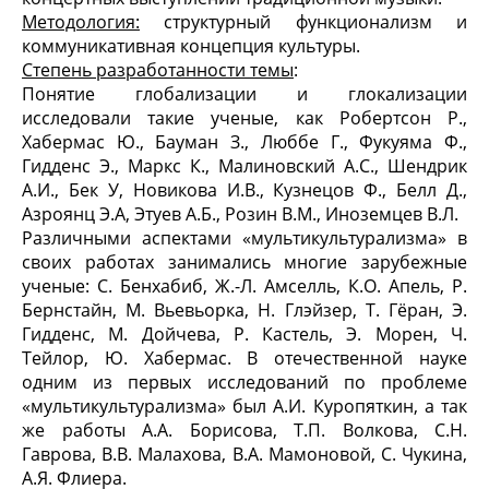
Методология:
структурный функционализм и
коммуникативная концепция культуры.
Степень разработанности темы
:
Понятие глобализации и глокализации
исследовали такие ученые, как Робертсон Р.,
Хабермас Ю., Бауман З., Люббе Г., Фукуяма Ф.,
Гидденс Э., Маркс К., Малиновский А.С., Шендрик
А.И., Бек У, Новикова И.В., Кузнецов Ф., Белл Д.,
Азроянц Э.А, Этуев А.Б., Розин В.М., Иноземцев В.Л.
Различными аспектами «мультикультурализма» в
своих работах занимались многие зарубежные
ученые: С. Бенхабиб, Ж.-Л. Амселль, К.О. Апель, Р.
Бернстайн, М. Вьевьорка, Н. Глэйзер, Т. Гёран, Э.
Гидденс, М. Дойчева, Р. Кастель, Э. Морен, Ч.
Тейлор, Ю. Хабермас. В отечественной науке
одним из первых исследований по проблеме
«мультикультурализма» был А.И. Куропяткин, а так
же работы А.А. Борисова, Т.П. Волкова, С.Н.
Гаврова, В.В. Малахова, В.А. Мамоновой, С. Чукина,
А.Я. Флиера.