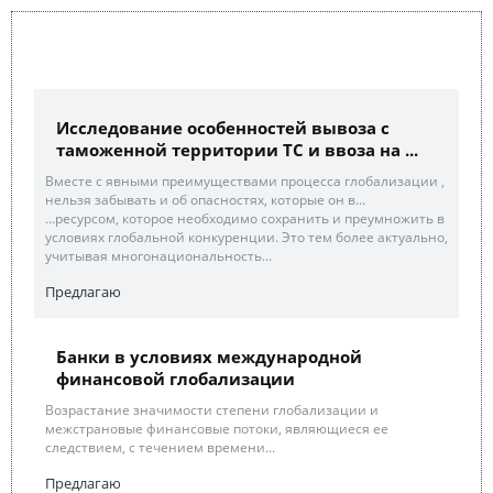
Исследование особенностей вывоза с
таможенной территории ТС и ввоза на ...
Вместе с явными преимуществами процесса глобализации ,
нельзя забывать и об опасностях, которые он в...
...ресурсом, которое необходимо сохранить и преумножить в
условиях глобальной конкуренции. Это тем более актуально,
учитывая многонациональность...
Предлагаю
Банки в условиях международной
финансовой глобализации
Возрастание значимости степени глобализации и
межстрановые финансовые потоки, являющиеся ее
следствием, с течением времени...
Предлагаю