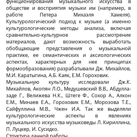
функционирования музыкального искусства в
обществе и восприятия музыки им (например, в
работе Петера Михаэля Хамеля).
Культурологический подход к музыке (а именно
культурологические методы анализа, включая
сравнительно-культурное рассмотрение
материалов, дают возможность выработать
обобщающие представления о музыкальной
практике, ее семантических и аксиологических
аспектах, характерных для нее принципах
формообразования) разрабатывали Дж. Михайлов,
М.И. Каратыгина, А.Б. Каяк, Е.М. Гороховик.
Музыкальную культуру исследовали Дж.К.
Михайлов, Акопян Л.О., Медушевский В.В., Абдулла-
заде Г., Велижева Н.К., Штеге Ф., Сохор А., Алкон
Е.М., Минаев Е.А., Гороховик Е.М., Морозова Т.Е.,
Сайфуллина М.В., Чжен И.А. Так же выделяли
культурологические аспекты в явлениях
музыкального искусства музыковеды Л. Кириллина,
П. Луцкер, И. Сусидко.
Структура данной работы.