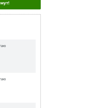
мут!
гаю
гаю