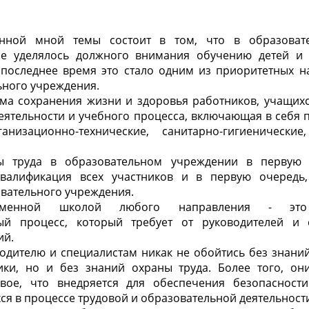
анной мной темы состоит в том, что в образоват
не уделялось должного внимания обучению детей и 
в последнее время это стало одним из приоритетных н
ьного учреждения.
ема сохранения жизни и здоровья работников, учащих
еятельности и учебного процесса, включающая в себя 
анизационно-технические, санитарно-гигиенически
ы труда в образовательном учреждении в первую 
квалификация всех участников и в первую очередь,
вательного учреждения.
ременной школой любого направления - эт
ый процесс, который требует от руководителей и 
ий.
дителю и специалистам никак не обойтись без знаний
ики, но и без знаний охраны труда. Более того, о
овое, что внедряется для обеспечения безопасност
ся в процессе трудовой и образовательной деятельност