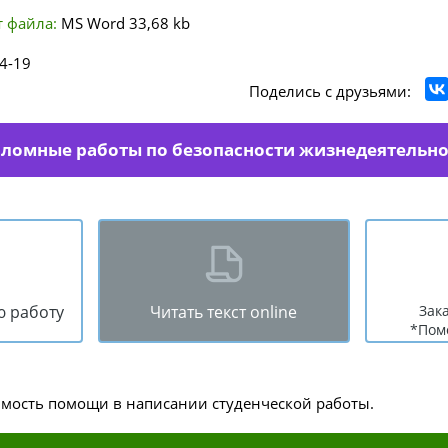
 файла:
MS Word
33,68 kb
4-19
Поделись с друзьями:
пломные работы по безопасности жизнедеятельн
ю работу
Читать текст online
Зак
*Пом
имость помощи в написании студенческой работы.