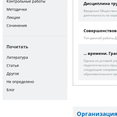
Контрольные работы
Дисциплина тр
Методички
Введение Общественн
деятельность по охр
Лекции
Сочинения
Совершенствова
Тип данной работы 
Почитать
... времени. Гр
Литература
Одним из условий уп
Статья
педагогического проц
следующим направле
Другое
образовательного пр
Не определено
Блог
Организация