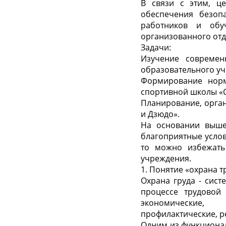
В связи с этим, ц
обеспечения безоп
работников и обу
организованного отд
Задачи:
Изучение современ
образовательного уч
Формирование норм
спортивной школы «
Планирование, орга
и Дзюдо».
На основании вышеи
благоприятные усло
то можно избежать
учреждения.
1. Понятие «охрана 
Охрана груда - сис
процессе трудовой
экономические, о
профилактические, 
Одним из функциона