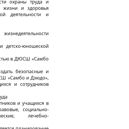
сти охраны труда и
я жизни и здоровья
ой деятельности и
 жизнедеятельности
и детско-юношеской
остью в ДЮСШ «Самбо
оздать безопасные и
СШ «Самбо и Дзюдо»,
ихся и сотрудников
руда
тников и учащихся в
авовые, социально-
ические, лечебно-
ляется планирование