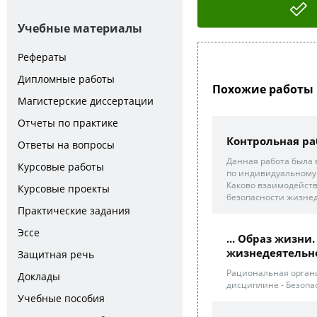
Учебные материалы
Рефераты
Дипломные работы
Похожие работы 
Магистерские диссертации
Отчеты по практике
Контрольная ра
Ответы на вопросы
Данная работа была
Курсовые работы
по индивидуальному 
Каково взаимодейств
Курсовые проекты
безопасности жизнед
Практические задания
Эссе
... Образ жизн
жизнедеятельн
Защитная речь
Рациональная органи
Доклады
дисциплине - Безопа
Учебные пособия