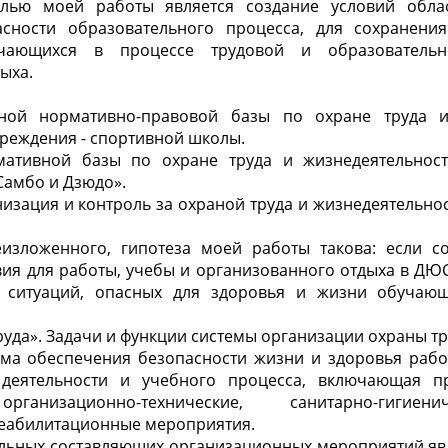
елью моей работы является создание условий обла
асности образовательного процесса, для сохранени
чающихся в процессе трудовой и образовательн
ыха.
ной нормативно-правовой базы по охране труда и
реждения - спортивной школы.
ативной базы по охране труда и жизнедеятельност
Самбо и Дзюдо».
низация и контроль за охраной труда и жизнедеятельн
зложенного, гипотеза моей работы такова: если с
вия для работы, учебы и организованного отдыха в ДЮ
 ситуаций, опасных для здоровья и жизни обучающ
труда». Задачи и функции системы организации охраны т
тема обеспечения безопасности жизни и здоровья рабо
 деятельности и учебного процесса, включающая пр
рганизационно-технические, санитарно-гигиен
реабилитационные мероприятия.
льных составляющих организационных мероприятий яв