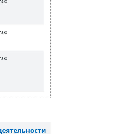
гаю
гаю
гаю
еятельности