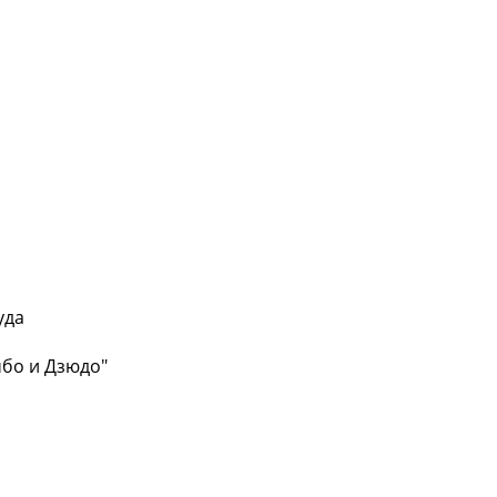
уда
мбо и Дзюдо"