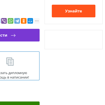
Узнайте
ости
азать дипломную
ощь в написании!