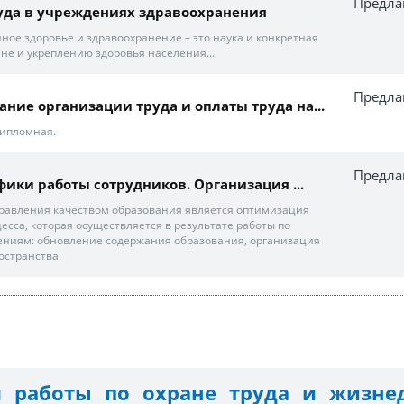
Предла
уда в учреждениях здравоохранения
ое здоровье и здравоохранение – это наука и конкретная
ане и укреплению здоровья населения...
Предла
ние организации труда и оплаты труда на...
Дипломная.
Предла
афики работы сотрудников. Организация ...
равления качеством образования является оптимизация
есса, которая осуществляется в результате работы по
ниям: обновление содержания образования, организация
остранства.
 работы по охране труда и жизнед