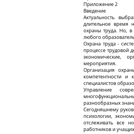
Приложение 2
Введение
Актуальность выбр
длительное время 
охраны труда. Но, 
любого образовател
Охрана труда - сист
процессе трудовой д
экономические, орг
мероприятия.
Организация охран
компетентности и 
специалистов образо
Управление сов
многофункциональн
разнообразных знан
Сегодняшнему руково
психологии, эконом
отслеживать все н
работников и учащих