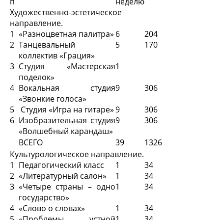
п
неделю
Художественно-эстетическое
направление.
1
«Разноцветная палитра»
6
204
2
Танцевальный
5
170
коллектив «Грация»
3
Студия «Мастерская
1
поделок»
4
Вокальная студия
9
306
«Звонкие голоса»
5
Студия «Игра на гитаре»
9
306
6
Изобразительная студия
9
306
«Волшебный карандаш»
ВСЕГО
39
1326
Культурологическое направление.
1
Педагогический класс
1
34
2
«Литературный салон»
1
34
3
«Четыре страны – одно
1
34
государство»
4
«Слово о словах»
1
34
5
«Проблемы устной
1
34