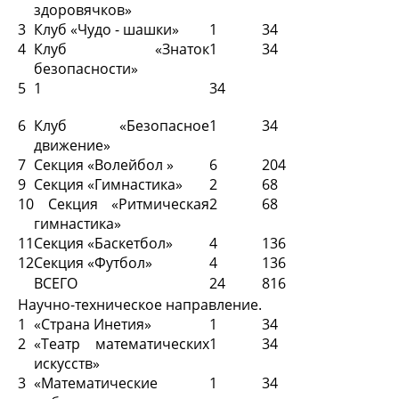
здоровячков»
3
Клуб «Чудо - шашки»
1
34
4
Клуб «Знаток
1
34
безопасности»
5
1
34
6
Клуб «Безопасное
1
34
движение»
7
Секция «Волейбол »
6
204
9
Секция «Гимнастика»
2
68
10
Секция «Ритмическая
2
68
гимнастика»
11
Секция «Баскетбол»
4
136
12
Секция «Футбол»
4
136
ВСЕГО
24
816
Научно-техническое направление.
1
«Страна Инетия»
1
34
2
«Театр математических
1
34
искусств»
3
«Математические
1
34