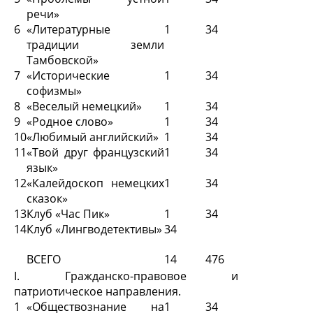
речи»
6
«Литературные
1
34
традиции земли
Тамбовской»
7
«Исторические
1
34
софизмы»
8
«Веселый немецкий»
1
34
9
«Родное слово»
1
34
10
«Любимый английский»
1
34
11
«Твой друг французский
1
34
язык»
12
«Калейдоскоп немецких
1
34
сказок»
13
Клуб «Час Пик»
1
34
14
Клуб «Лингводетективы»
34
ВСЕГО
14
476
I. Гражданско-правовое и
патриотическое направления.
1
«Обществознание на
1
34