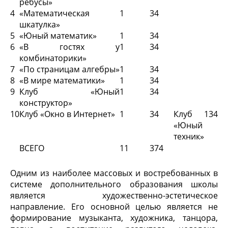
ребусы»
4
«Математическая
1
34
шкатулка»
5
«Юный математик»
1
34
6
«В гостях у
1
34
комбинаторики»
7
«По страницам алгебры»
1
34
8
«В мире математики»
1
34
9
Клуб «Юный
1
34
конструктор»
10
Клуб «Окно в Интернет»
1
34
Клуб
1
34
«Юный
техник»
ВСЕГО
11
374
Одним из наиболее массовых и востребованных в
системе дополнительного образования школы
является художественно-эстетическое
направление. Его основной целью является не
формирование музыканта, художника, танцора,