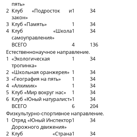
пять»
2
Клуб «Подросток и
1
34
закон»
3
Клуб «Память»
1
34
4
Клуб «Школа
1
34
самоуправления»
ВСЕГО
4
136
Естественнонаучное направление.
1
«Экологическая
1
34
тропинка»
2
«Школьная оранжерея»
1
34
3
«География на пять»
1
34
4
«Алхимик»
1
34
5
Клуб «Мир вокруг нас»
1
34
6
Клуб «Юный натуралист»
1
34
ВСЕГО
6
204
Физкультурно-спортивное направление.
1
Отряд «Юный Инспектор
1
34
Дорожного движения»
2
Клуб «Страна
1
34