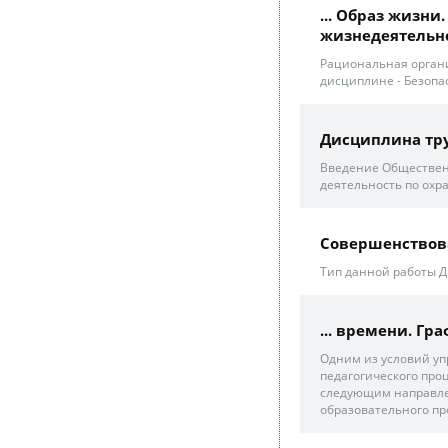
... Образ жизн
жизнедеятельн
Рациональная органи
дисциплине - Безопа
Дисциплина тр
Введение Общественн
деятельность по охр
Совершенствова
Тип данной работы 
... времени. Гр
Одним из условий уп
педагогического проц
следующим направле
образовательного пр