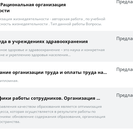
Предла
и. Рациональная организация
ости
зация жизнедеятельности - авторская работа , по учебной
сность жизнедеятельности . Тип данной работы Вопросы.
Предла
уда в учреждениях здравоохранения
ое здоровье и здравоохранение – это наука и конкретная
ане и укреплению здоровья населения...
Предла
ние организации труда и оплаты труда на...
Дипломная.
Предла
афики работы сотрудников. Организация ...
равления качеством образования является оптимизация
есса, которая осуществляется в результате работы по
ниям: обновление содержания образования, организация
остранства.