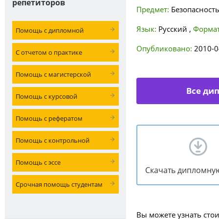
репетиторов
Предмет:
Безопасност
Язык:
Русский
,
Формат
Помощь с дипломной
Опубликовано:
2010-0
С отчетом о практике
Помощь с магистерской
Все ди
Помощь с курсовой
Помощь с рефератом
Помощь с контрольной
Помощь с эссе
Скачать дипломну
Срочная помощь студентам
Вы можете узнать сто