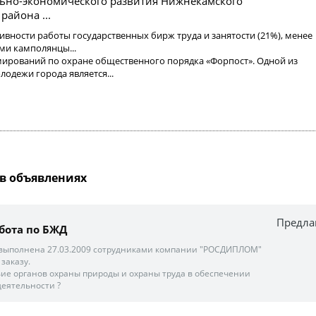
льно-экономического развития Нижнекамского
айона ...
ивности работы государственных бирж труда и занятости (21%), менее
и камполянцы...
рмирований по охране общественного порядка «Форпост». Одной из
лодежи города является...
в объявлениях
Предла
бота по БЖД
 выполнена 27.03.2009 сотрудниками компании "РОСДИПЛОМ"
заказу.
ие органов охраны природы и охраны труда в обеспечении
еятельности ?