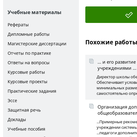
Учебные материалы
Рефераты
Дипломные работы
Похожие работ
Магистерские диссертации
Отчеты по практике
... и его развит
Ответы на вопросы
учреждениями ...
Курсовые работы
Директор школы обес
Курсовые проекты
Обеспечивает услови
минимальных размер
Практические задания
самостоятельно опре
Эссе
Организация доп
Защитная речь
общеобразовател
Доклады
...Примерные реком
учреждении системы
Учебные пособия
...педагоги дополн