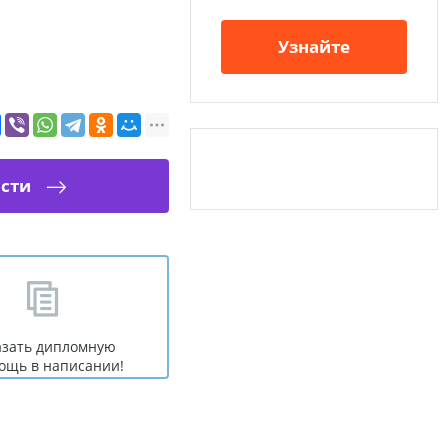
Узнайте
ости
азать дипломную
ощь в написании!