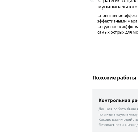
Стратегия социа
муниципального р
...повышение эффект
эффективными мерам
...студенческих) фо
самых острых для мо
Похожие работы 
Контрольная ра
Данная работа была
по индивидуальному 
Каково взаимодейств
безопасности жизнед