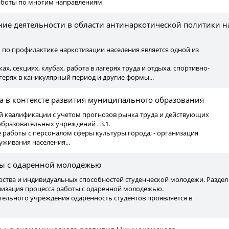
аботы по многим направлениям
ие деятельности в области антинаркотической политики н
по профилактике наркотизации населения является одной из
ках, секциях, клубах, работа в лагерях труда и отдыха, спортивно-
ерях в каникулярный период и другие формы...
а в контексте развития муниципального образования
ной квалификации с учетом прогнозов рынка труда и действующих
бразовательных учреждений . 3.1.
 работы с персоналом сферы культуры города; - организация
живания населения...
ты с одаренной молодежью
ерства и индивидуальных способностей студенческой молодежи. Раздел
анизация процесса работы с одаренной молодежью.
тельного учреждения одаренность студентов проявляется в