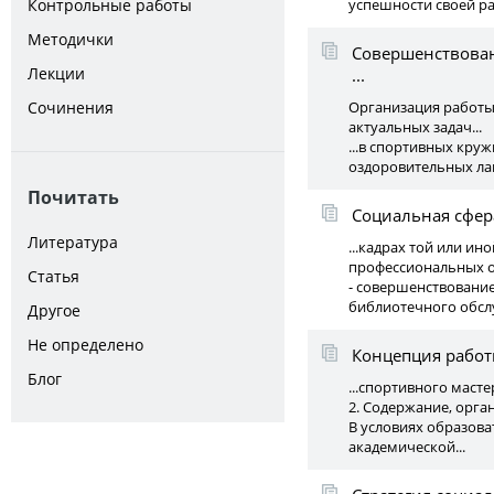
Контрольные работы
успешности своей р
Методички
Совершенствован
Лекции
...
Сочинения
Организация работы 
актуальных задач...
...в спортивных круж
оздоровительных лаг
Почитать
Социальная сфер
Литература
...кадрах той или и
профессиональных о
Статья
- совершенствование
библиотечного обслу
Другое
Не определено
Концепция рабо
Блог
...спортивного маст
2. Содержание, орг
В условиях образова
академической...