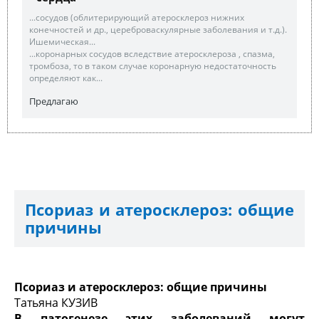
...сосудов (облитерирующий атеросклероз нижних
конечностей и др., цереброваскулярные заболевания и т.д.).
Ишемическая...
...коронарных сосудов вследствие атеросклероза , спазма,
тромбоза, то в таком случае коронарную недостаточность
определяют как...
Предлагаю
Псориаз и атеросклероз: общие
причины
Псориаз и атеросклероз: общие причины
Татьяна КУЗИВ
В патогенезе этих заболеваний могут