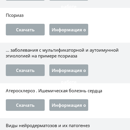
работе
Псориаз
Скачать
Информация о
работе
... заболевания с мультификаторной и аутоимунной
этиологией на примере псориаза
Скачать
Информация о
работе
Атеросклероз . Ишемическая болезнь сердца
Скачать
Информация о
работе
Виды нейродерматозов и их патогенез