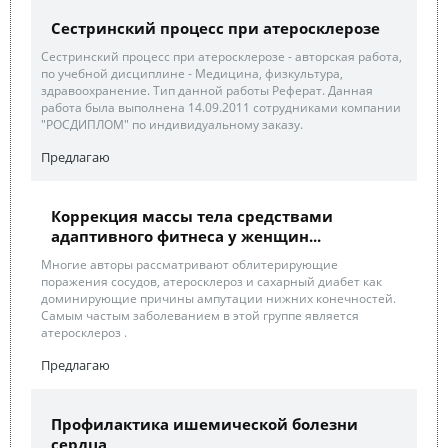
Сестринский процесс при атеросклерозе
Сестринский процесс при атеросклерозе - авторская работа,
по учебной дисциплине - Медицина, физкультура,
здравоохранение. Тип данной работы Реферат. Данная
работа была выполнена 14.09.2011 сотрудниками компании
"РОСДИПЛОМ" по индивидуальному заказу.
Предлагаю
Коррекция массы тела средствами
адаптивного фитнеса у женщин...
Многие авторы рассматривают облитерирующие
поражения сосудов, атеросклероз и сахарный диабет как
доминирующие причины ампутации нижних конечностей.
Самым частым заболеванием в этой группе является
атеросклероз .
Предлагаю
Профилактика ишемической болезни
сердца