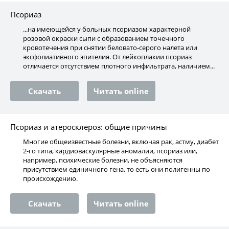
Псориаз
...на имеющейся у больных псориазом характерной
розовой окраски сыпи с образованием точечного
кровотечения при снятии беловато-серого налета или
эксфолиативного эпителия. От лейкоплакии псориаз
отличается отсутствием плотного инфильтрата, наличием...
Скачать
Читать online
Псориаз и атеросклероз: общие причины
Многие общеизвестные болезни, включая рак, астму, диабет
2-го типа, кардиоваскулярные аномалии, псориаз или,
например, психические болезни, не объясняются
присутствием единичного гена, то есть они полигенны по
происхождению.
Скачать
Читать online