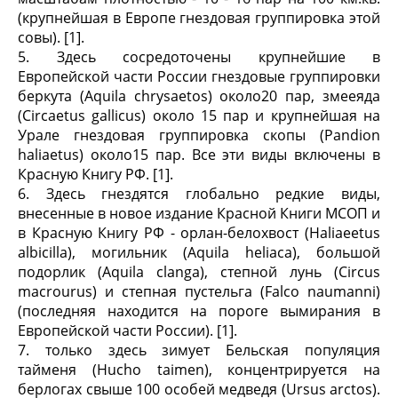
(крупнейшая в Европе гнездовая группировка этой
совы). [1].
5. Здесь сосредоточены крупнейшие в
Европейской части России гнездовые группировки
беркута (Aquila chrysaetos) около20 пар, змееяда
(Circaetus gallicus) около 15 пар и крупнейшая на
Урале гнездовая группировка скопы (Pandion
haliaetus) около15 пар. Все эти виды включены в
Красную Книгу РФ. [1].
6. Здесь гнездятся глобально редкие виды,
внесенные в новое издание Красной Книги МСОП и
в Красную Книгу РФ - орлан-белохвост (Haliaeetus
albicilla), могильник (Aquila heliaca), большой
подорлик (Aquila clanga), степной лунь (Circus
macrourus) и степная пустельга (Falco naumanni)
(последняя находится на пороге вымирания в
Европейской части России). [1].
7. только здесь зимует Бельская популяция
тайменя (Hucho taimen), концентрируется на
берлогах свыше 100 особей медведя (Ursus arctos).