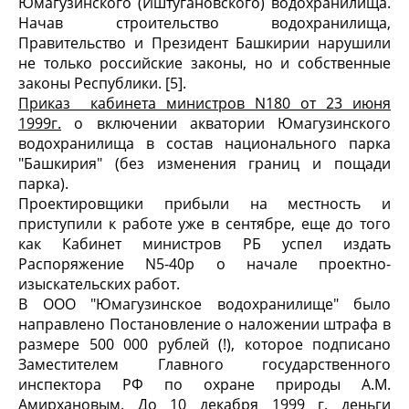
Юмагузинского (Иштугановского) водохранилища.
Начав строительство водохранилища,
Правительство и Президент Башкирии нарушили
не только российские законы, но и собственные
законы Республики. [5].
Приказ кабинета министров N180 от 23 июня
1999г.
о включении акватории Юмагузинского
водохранилища в состав национального парка
"Башкирия" (без изменения границ и пощади
парка).
Проектировщики прибыли на местность и
приступили к работе уже в сентябре, еще до того
как Кабинет министров РБ успел издать
Распоряжение N5-40р о начале проектно-
изыскательских работ.
В ООО "Юмагузинское водохранилище" было
направлено Постановление о наложении штрафа в
размере 500 000 рублей (!), которое подписано
Заместителем Главного государственного
инспектора РФ по охране природы А.М.
Амирхановым. До 10 декабря 1999 г. деньги