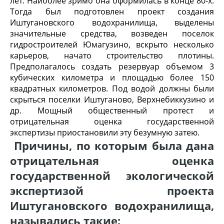
лет. Наиболее зримо она оформилась в конце 80-х.
Тогда был подготовлен проект создания
Иштугановского водохранилища, выделены
значительные средства, возведен поселок
гидростроителей Юмагузино, вскрыто несколько
карьеров, начато строительство плотины.
Предполагалось создать резервуар объемом 3
кубических километра и площадью более 150
квадратных километров. Под водой должны были
скрыться поселки Иштуганово, Верхнебиккузино и
др. Мощный общественный протест и
отрицательная оценка государственной
экспертизы приостановили эту безумную затею.
Причины, по которым была дана
отрицательная оценка
государственной экологической
экспертизой проекта
Иштугановского водохранилища,
назывались такие: