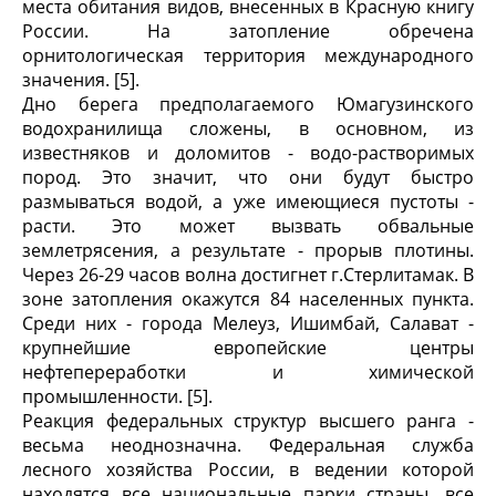
места обитания видов, внесенных в Красную книгу
России. На затопление обречена
орнитологическая территория международного
значения. [5].
Дно берега предполагаемого Юмагузинского
водохранилища сложены, в основном, из
известняков и доломитов - водо-растворимых
пород. Это значит, что они будут быстро
размываться водой, а уже имеющиеся пустоты -
расти. Это может вызвать обвальные
землетрясения, а результате - прорыв плотины.
Через 26-29 часов волна достигнет г.Стерлитамак. В
зоне затопления окажутся 84 населенных пункта.
Среди них - города Мелеуз, Ишимбай, Салават -
крупнейшие европейские центры
нефтепереработки и химической
промышленности. [5].
Реакция федеральных структур высшего ранга -
весьма неоднозначна. Федеральная служба
лесного хозяйства России, в ведении которой
находятся все национальные парки страны, все