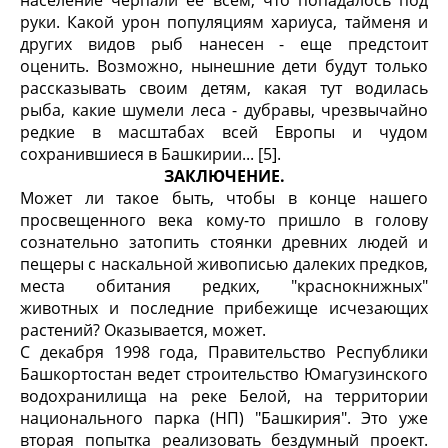
население черпали ее всем, что попадалось под
руки. Какой урон популяциям хариуса, тайменя и
других видов рыб нанесен - еще предстоит
оценить. Возможно, нынешние дети будут только
рассказывать своим детям, какая тут водилась
рыба, какие шумели леса - дубравы, чрезвычайно
редкие в масштабах всей Европы и чудом
сохранившиеся в Башкирии... [5].
ЗАКЛЮЧЕНИЕ.
Может ли такое быть, чтобы в конце нашего
просвещенного века кому-то пришло в голову
сознательно затопить стоянки древних людей и
пещеры с наскальной живописью далеких предков,
места обитания редких, "краснокнижных"
животных и последние прибежище исчезающих
растений? Оказывается, может.
С декабря 1998 года, Правительство Республики
Башкортостан ведет строительство Юмагузинского
водохранилища на реке Белой, на территории
национального парка (НП) "Башкирия". Это уже
вторая попытка реализовать бездумный проект.