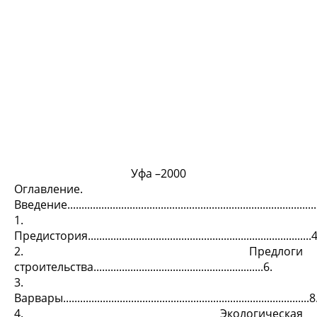
Уфа –2000
Оглавление.
Введение.......................................................................................
1.
Предистория...............................................................................
2. Предлоги
строительства............................................................6.
3.
Варвары.......................................................................................8
4. Экологическая