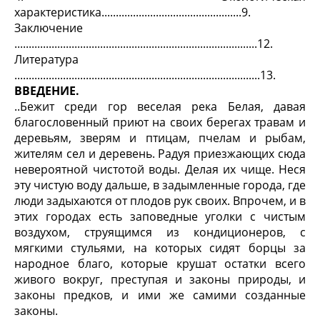
характеристика.................................................9.
Заключение
.....................................................................................12.
Литература
......................................................................................13.
ВВЕДЕНИЕ.
..Бежит среди гор веселая река Белая, давая
благословенный приют на своих берегах травам и
деревьям, зверям и птицам, пчелам и рыбам,
жителям сел и деревень. Радуя приезжающих сюда
невероятной чистотой воды. Делая их чище. Неся
эту чистую воду дальше, в задымленные города, где
люди задыхаются от плодов рук своих. Впрочем, и в
этих городах есть заповедные уголки с чистым
воздухом, струящимся из кондиционеров, с
мягкими стульями, на которых сидят борцы за
народное благо, которые крушат остатки всего
живого вокруг, преступая и законы природы, и
законы предков, и ими же самими созданные
законы.