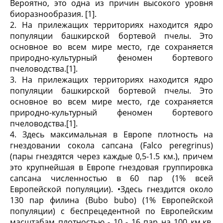
Вероятно, это одна из причин высокого уровня
биоразнообразия. [1].
2. На прилежащих территориях находится ядро
популяции башкирской бортевой пчелы. Это
основное во всем мире место, где сохраняется
природно-культурный феномен бортевого
пчеловодства.[1].
3. На прилежащих территориях находится ядро
популяции башкирской бортевой пчелы. Это
основное во всем мире место, где сохраняется
природно-культурный феномен бортевого
пчеловодства.[1].
4. Здесь максимальная в Европе плотность на
гнездовании сокола сапсана (Falco peregrinus)
(пары гнездятся через каждые 0,5-1.5 км.), причем
это крупнейшая в Европе гнездовая группировка
сапсана численностью в 60 пар (1% всей
Европейской популяции). •Здесь гнездится около
130 пар филина (Bubo bubo) (1% Европейской
популяции) с беспрецедентной по Европейским
масштабам плотностью - 10 - 16 пар на 100 км.кв.