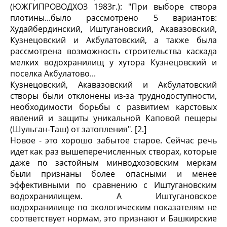
(ЮЖГИПРОВОДХОЗ 1983г.): "При выборе створа
плотины...было рассмотрено 5 вариантов:
Худайбердинский, Иштугановский, Акавазовский,
Кузнецовский и Акбулатовский, а также была
рассмотрена возможность строительства каскада
мелких водохранилищ у хутора Кузнецовский и
поселка Акбулатово...
Кузнецовский, Акавазовский и Акбулатовский
створы были отклонены из-за труднодоступности,
необходимости борьбы с развитием карстовых
явлений и защиты уникальной Каповой пещеры
(Шульган-Таш) от затопления". [2.]
Новое - это хорошо забытое старое. Сейчас речь
идет как раз вышеперечисленных створах, которые
даже по застойным минводхозовским меркам
были признаны более опасными и менее
эффективными по сравнению с Иштугановским
водохранилищем. А Иштугановское
водохранилище по экологическим показателям не
соответствует нормам, это признают и Башкирские