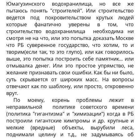
Юмагузинского водохранилища, но все же
пытаюсь понять "строителей". Или строительство
ведется под покровительством крутых людей
которые фанатично уверены в том, что
строительство водохранилища необходима ни
смотря не на что, или это попытка доказать Москве
что РБ суверенное государство, что хотим, то и
творим(если так, то это глупо), или как говорилось
выше, это попытка построить себе памятник... или
отмывалка денег. Или это простое упрямство, не
желание признавать свои ошибки. Как бы ни было,
суть скрывается от широких масс. На вопросы
отвечают как по шаблону, или просто, откровенно
врут.
По моему, корень проблемы лежит в
неправильной политике советского времени
(политика "гигантизма" и "химизации") когда в РБ
построили гигантские химпромы и др. крупные и
мелкие (вредные) объекты, вырубили леса,
поднимали целину и т.д., не задумываясь об