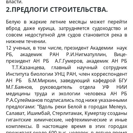
власти.
2.
ПРЕДЛОГИ СТРОИТЕЛЬСТВА.
Белую в жаркие летние месяцы может перейти
вброд даже курица, затрудняется судоходство и
совсем недоступной для судов становится река в
нижнем течении.
12 ученых, в том числе, президент Академии наук
РБ, академик РАН Р.И.Нигматуллин, Вице-
президент АН РБ А.Г.Гумеров, академик АН РБ
Т.Т.Казанцева, главный научный сотрудник
Института биологии УНЦ РАН, член корреспондент
АН РБ Б.М.Миркин, заведующий кафедрой БГУ
М.Г.Баянов, руководитель отдела УФ НИИ
медицины труда и экологии человека АН РБ
Р.А.Сулейманов подписались под ниже указанными
предлогами: "Вдоль реки Белой в городах Мелеуз,
Салават, Ишимбай, Стерлитамак, Кумертау созданы
гигантские химические, нефтехимические и иные
комплексы. В настоящее время в этих городах
проживает около 600 тыс. человек, в летнее время