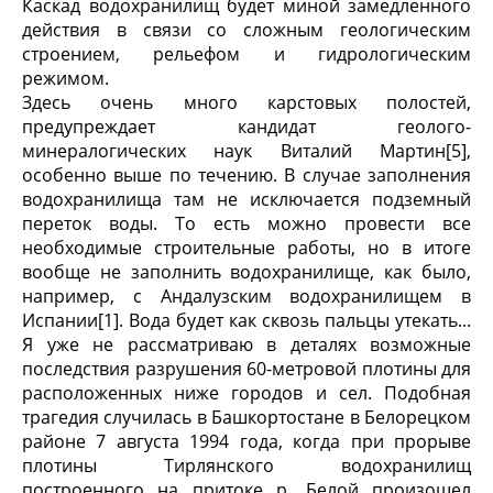
Каскад водохранилищ будет миной замедленного
действия в связи со сложным геологическим
строением, рельефом и гидрологическим
режимом.
Здесь очень много карстовых полостей,
предупреждает кандидат геолого-
минералогических наук Виталий Мартин[5],
особенно выше по течению. В случае заполнения
водохранилища там не исключается подземный
переток воды. То есть можно провести все
необходимые строительные работы, но в итоге
вообще не заполнить водохранилище, как было,
например, с Андалузским водохранилищем в
Испании[1]. Вода будет как сквозь пальцы утекать...
Я уже не рассматриваю в деталях возможные
последствия разрушения 60-метровой плотины для
расположенных ниже городов и сел. Подобная
трагедия случилась в Башкортостане в Белорецком
районе 7 августа 1994 года, когда при прорыве
плотины Тирлянского водохранилищ
построенного на притоке р. Белой произошел