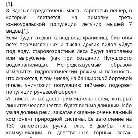
[1].
8. Здесь сосредоточены массы карстовых пещер, в
которые слетается на зимовку треть
южноуральской популяции летучих мышей 7
видов.[1].
Если будет создан каскад водохранилищ, биотопы
всех перечисленных и тысяч других видов уйдут
под воду, старовозрастные леса будут затоплены
или вырублены (как при создании Нугушского
водохранилища). Непредсказуемым образом
изменится гидрологический режим и влажность,
что скажется, в том числе, на башкирской бортевой
пчеле, уничтожит популяцию тайменя, подорвет
популяции ручьевой форели.
И список иных достопримечательностей, которых
лишится человечество, будет весьма длинным. Ибо
узкая долина реки, зажатая скалами- очень важный
компонент природной системы. Ее затопление на
130 километрах русла, плюс 3 дамбы, плюс
коммуникации в девственных горных лесах-