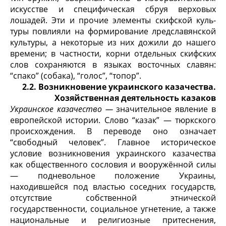
искусстве и специ­фическая сбруя верховых
лошадей. Эти и прочие элементы скифской куль­
туры повлияли на формирование лредславянской
культуры, а некоторые из них дожили до нашего
времени; в частности, корни отдельных скифских
слов сохраняются в языках восточных славян:
“спако” (собака), “голос”, “топор”.
2.2. Возникновение украинского казачества.
Хозяйственная деятельность казаков
Украинское казачество —
значительное явление в
европейской исто­рии. Слово “казак” — тюркского
происхождения. В переводе оно означает
“свободный человек”. Главное историческое
условие возникновения укра­инского казачества
как общественного сословия и вооружённой силы
— подневольное положение Украины,
находившейся под властью соседних го­сударств,
отсутствие собственной этнической
государственности, социаль­ное угнетение, а также
национальные и религиозные притеснения,