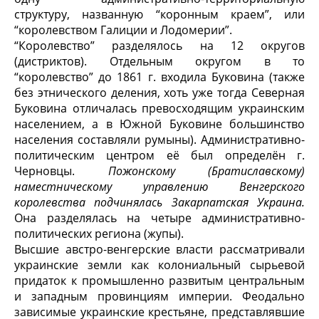
структуру, названную “коронным краем”, или
“королевством Галиции и Лодомерии”.
“Королевство” разделялось на 12 округов
(дистриктов). Отдельным ок­ругом в то
“королевство” до 1861 г. входила Буковина (также
без этничес­кого деления, хоть уже тогда Северная
Буковина отличалась превосходя­щим украинским
населением, а в Южной Буковине большинство
населения составляли румыны). Административно-
политическим центром её был опре­делён г.
Черновцы.
Пожонскому (Братиславскому)
наместническому управлению Венгерского
королевства подчинялась Закарпатская Украи­на.
Она разделялась на четыре административно-
политических региона (жупы).
Высшие австро-венгерские власти рассматривали
украинские земли как колониальный сырьевой
придаток к промышленно развитым центральным
и западным провинциям империи. Феодально
зависимые украинские крестья­не, представлявшие