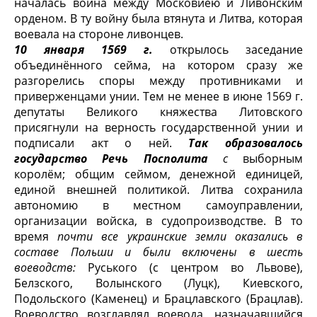
началась война между Московиею и Ливонским
орденом. В ту войну была втянута и Литва, которая
воевала на стороне ливонцев.
10 января 1569 г.
открылось заседание
объединённого сейма, на кото­ром сразу же
разгорелись споры между противниками и
приверженцами унии. Тем не менее в июне 1569 г.
депутаты Великого княжества Литовского
присягнули на верность государственной унии и
подписали акт о ней.
Так образовалось
государство Речь Посполита
с
выборным
королём; об­щим сеймом, денежной единицей,
единой внешней политикой. Литва сохра­нила
автономию в местном самоуправлении,
организации войска, в судопро­изводстве. В то
время
почти все украинские земли оказались в
составе Польши и были включены в шесть
воеводств:
Руського (с центром во Львове),
Белзского, Волынского (Луцк), Киевского,
Подольского (Каменец) и Брацлавского (Брацлав).
Воеводство возглавлял воевода, назначавшийся