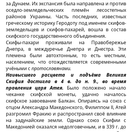
за Дунаем. Их экспансия была направлена и про­тив
оседло-земледельческих племён лесостепных
районов Украины. Часть последних, известных
греческому историку Геродоту под именем скифов-
земледельцев и скифов-пахарей, вошла в состав
скифского государственно­го объединения.
Скифы-пахари проживали на Правобережье
Днепра, в междуречье Днеп­ра и Днестра. Эти
племена были автохтонным, то есть местным,
населением, что отождествляется современными
учёными с
протославянами.
Наивысшего расцвета и подъёма Великая
Скифия достигла в 4 в. до н. 9., во время
правления царя Атея.
Было положено начало
чеканке скифской монеты, удачно началось
скифское завоевание Балкан. Опираясь на союз с
отцом Александра Македонского, Филиппом II, Атей
разгромил Фракию и распространил своё влияние
на задунайские земли. Однако союз Скифии с
Македонией оказался недолговечным, и в 339 г. до