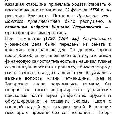
Казацкая старшина принялась ходатайствовать о
восстановлении гетман­ства. 22 февраля
1750 г.
по
решению Елизаветы Петровны
Правление гет­
манского правительства
было распущено, а
гетманом избрали Кирил­ла Разумовского —
брата фаворита императрицы.
При гетманстве
(1750—1764 гг.)
Разумовского
украинские дела были переданы из сената в
коллегию иностранных дел. Он добился права
вести обособленную внешнюю политику, отстаивал
финансовую самостоятельность, вынашивал планы
открытия университета, провёл судебную реформу,
начал созывать съезды старшины, где обсуждались
важные вопросы жизни Гет­манщины. Киев и
Запорожье снова подчинялись гетману. Он
попробовал также реформировать украинские
войсковые части через унификацию ору­жия и
обмундирования и создание системы школ с
военной наукой для казацких детей. В течение
некоторого времени без согласования с Петер­