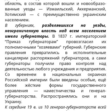
область,
в состав которой вошли и новообразо­
ванные уезды — Измаильский, Аккерманский,
Хотимский — с преимуще­ственно украинским
населением.
В губерниях,
разделявшихся на уезды,
неограниченную власть над всем населением
имели губернаторы.
В 1837 г. императорский
“Приказ губернаторам” провозгласил их
полномочными “хозяевами” губер­ний. Губернские
правления превратились в исполнительные
канцелярии рас­поряжений губернаторов, а сами
губернаторы получили право контроля над
деятельностью любого учреждения и предприятия.
Со временем в нацио­нальных окраинах
Российской империи были введены особые, ещё
более жёсткие формы государственного
управления — наместничества и генерал-
губернаторства. Распространялись они и на
Украину.
К середине 19 в. из 10 генерал-губернаторств всей