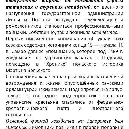
вооружённой защи­ты от постоянной угрозы
татарских и турецких нападений,
от
военного
наступления государственной администрации
Литвы и Польши вы­нуждала земледельцев и
ремесленников становиться профессиональными
воинами. Собственно, так и возникло
казачество.
Первые письменные упоминания об украинских
казаках содержат источ­ники конца 15 — начала 16
в. Самое давнее упоминание, которое под 1489 г.
уведомляет об украинских казаках в Подолии,
помещено в “Хронике” польского историка
Мартына Бельского.
С появлением казачества происходило заселение и
возрождение к жизни опустошённых ханскими
ордами украинских земель Поднепровья. На запус­
телых, но свободных поднепровских просторах
украинские крестьяне спаса­лись от феодально-
крепостнического гнёта и иностранного
господства.
Основной формой хозяйства на Запорожье был
зимовник.
Зимовники возникли в первой половине