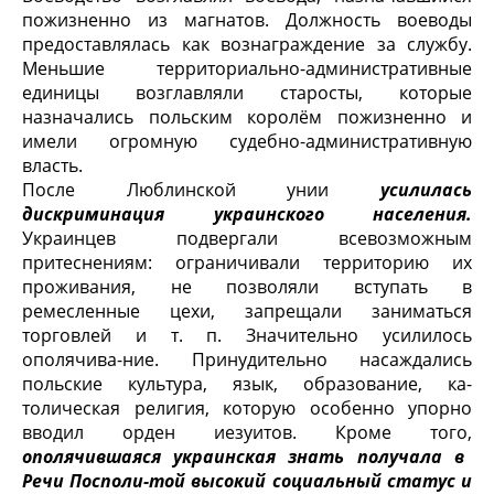
пожизненно из магнатов. Должность воеводы
предоставлялась как вознаг­раждение за службу.
Меньшие территориально-административные
единицы возглавляли старосты, которые
назначались польским королём пожизненно и
имели огромную судебно-административную
власть.
После Люблинской унии
усилилась
дискриминация украинского на­селения.
Украинцев подвергали всевозможным
притеснениям: ограничива­ли территорию их
проживания, не позволяли вступать в
ремесленные цехи, запрещали заниматься
торговлей и т. п. Значительно усилилось
ополячива-ние. Принудительно насаждались
польские культура, язык, образование, ка­
толическая религия, которую особенно упорно
вводил орден иезуитов. Кро­ме того,
ополячившаяся украинская знать получала в
Речи Посполи-той высокий социальный статус и