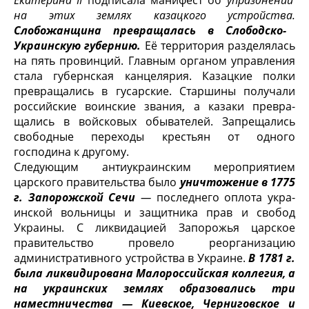
Екатерина II
подписала манифест об
упразднении
на этих землях казацкого устрой­ства.
Слобожанщина превращалась в Слободско-
Украинскую губер­нию.
Её территория разделялась
на пять провинций. Главным органом уп­равления
стала губернская канцелярия. Казацкие полки
превращались в гу­сарские. Старшины получали
российские воинские звания, а казаки превра­
щались в войсковых обывателей. Запрещались
свободные переходы кресть­ян от одного
господина к другому.
Следующим антиукраинским мероприятием
царского правительства было
уничтожение в 1775
г. Запорожской Сечи
—
последнего оплота укра­
инской вольницы и защитника прав и свобод
Украины. С ликвидацией Запо­рожья царское
правительство провело реорганизацию
административного устройства в Украине.
В 1781 г.
была ликвидирована Малороссийская коллегия, а
на украинских землях образовались три
наместниче­ства — Киевское, Черниговское и