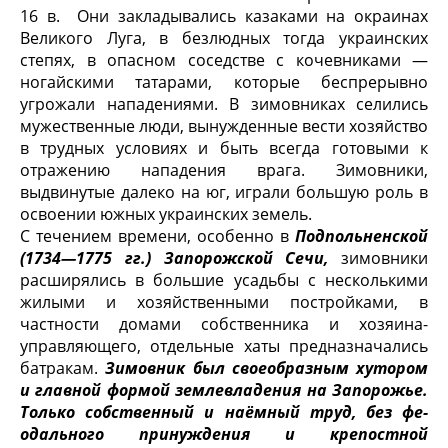
16 в. Они закладывались казаками на окраинах
Великого Луга, в безлюдных тогда украинских
степях, в опасном соседстве с кочевниками —
ногайскими татарами, которые беспрерывно
угрожали на­падениями. В зимовниках селились
мужественные люди, вынужденные вести хозяйство
в трудных условиях и быть всегда готовыми к
отражению нападе­ния врага. Зимовники,
выдвинутые далеко на юг, играли большую роль в
освоении южных украинских земель.
С течением времени, особенно в
Подпольненской
(1734—1775 гг.) Запорожской Сечи,
зимовники
расширялись в большие усадьбы с несколь­кими
жилыми и хозяйственными постройками, в
частности домами собствен­ника и хозяина-
управляющего, отдельные хаты предназначались
батракам.
Зимовник был своеобразным хутором
и главной формой землевла­дения на Запорожье.
Только собственный и наёмный труд, без фе­
одального принуждения и крепостной