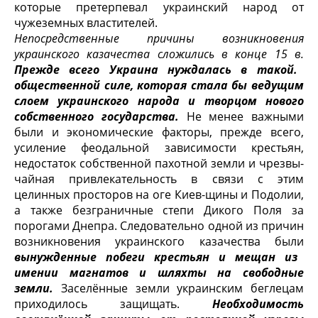
которые претерпевал украинский народ от
чужеземных властителей.
Непосредственные причины возникновения
украинского казачества сложились в конце 15 в.
Прежде всего Украина нуждалась в такой.
общественной силе, которая стала бы ведущим
слоем украинского народа и творцом нового
собственного государства.
Не менее важ­ными
были и экономические факторы, прежде всего,
усиление феодальной зависимости крестьян,
недостаток собственной пахотной земли и чрезвы­
чайная привлекательность в связи с этим
целинных просторов на оге Киев-щины и Подолии,
а также безграничные степи Дикого Поля за
порогами Днепра. Следовательно одной из причин
возникновения украинского каза­чества были
вынужденные побеги крестьян и мещан из
имении маг­натов и шляхты на свободные
земли.
Заселённые земли украинским беглецам
приходилось защищать.
Необходимость