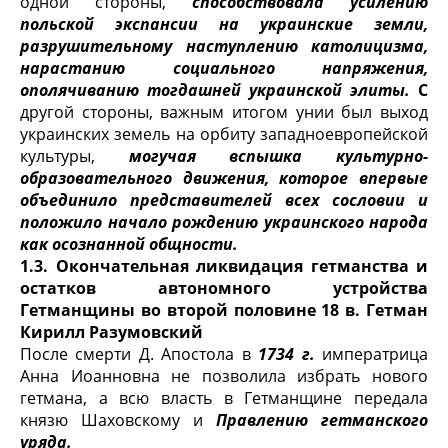
одной стороны,
способствовала усилению
польской экспансии на украинские земли,
разрушительному наступлению католицизма,
нарастанию социального напряжения,
ополячиванию тогдашней ук­раинской элиты.
С
другой стороны, важным итогом унии был выход
укра­инских земель на орбиту западноевропейской
культуры,
могучая вспышка культурно-
образовательного движения, которое впервые
объеди­нило представителей всех сословии и
положило начало рождению украинского народа
как осознанной общности.
1.3. Окончательная ликвидация гетманства и
остатков ав­тономного устройства
Гетманщины во второй поло­вине 18 в. Гетман
Кирилл Разумовский
После смерти Д. Апостола в
1734 г.
императрица
Анна Иоанновна не позволила избрать нового
гетмана, а всю власть в Гетманщине передала
князю Шаховскому и
Правлению гетманского
уряда.