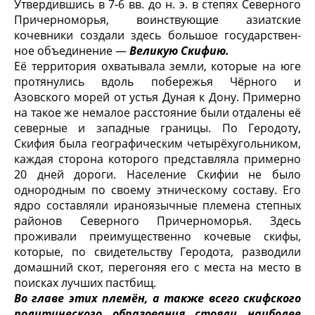
Утвердившись в 7-6 вв. до н. э. в степях Северного
Причерноморья, воинствующие азиатские
кочевники создали здесь большое государствен­
ное объединение —
Великую Скифию.
Её территория охватывала земли, которые на юге
протянулись вдоль побережья Чёрного и
Азовского морей от устья Дуная к Дону. Примерно
на такое же немалое расстояние были отдалены её
северные и западные грани­цы. По Геродоту,
Скифия была географическим четырёхугольником,
каждая сторона которого представляла примерно
20 дней дороги. Население Ски­фии не было
однородным по своему этническому составу. Его
ядро состав­ляли ираноязычные племена степных
районов Северного Причерноморья. Здесь
проживали преимущественно кочевые скифы,
которые, по свидетель­ству Геродота, разводили
домашний скот, перегоняя его с места на место в
поисках лучших пастбищ.
Во главе этих племён, а также всего скифского
политического образования стояли наиболее