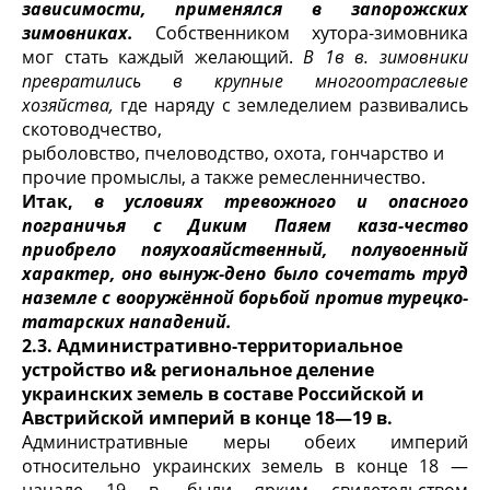
зависимости, применялся в запорожских
зимовниках.
Собственником хутора-зимовника
мог стать каж­дый желающий.
В 1в в. зимовники
превратились в крупные многоотрас­левые
хозяйства,
где наряду с земледелием развивались
скотоводчество,
рыболовство, пчеловодство, охота, гончарство и
прочие промыслы, а также ремесленничество.
Итак,
в условиях тревожного и опасного
пограничья с Диким Паяем каза-чество
приобрело пояухоаяйственный, полувоенный
характер, оно вынуж-дено было сочетать труд
наземле с вооружённой борьбой против турецко-
татарских нападений.
2.3. Административно-территориальное
устройство и& региональное деление
украинских земель в составе Российской и
Австрийской империй в конце 18—19 в.
Административные меры обеих империй
относительно украинских земель в конце 18 —