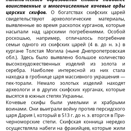
воинственные и многочисленные коче­вые орды
царских скифов.
О богатствах скифских царей
свидетельствуют археологические материалы,
выявленные во время раскопок курганов, которые
насыпали над царскими погребениями. Особой
роскошью, например, отлича­лось погребение
семьи одного из скифских царей (4 в. до н. э.) в
кургане Толстая Могила (ныне Днепропетровская
обл.). Здесь было выявлено большое количество
высокохудожественных изделий из золота и
серебра. Наиболее ин­тересной из них стала
находка в гробнице царя массивного украшения —
пек-торали. Немало золотых изделий находят
археологи и в других скифских курга­нах, которые
высятся в южных степях Украины.
Кочевые скифы были умелыми и храбрыми
воинами. Они выиграли войну против персидского
царя Дария I, который в 513 г. до н. э. вторгся в При-
черноморские степи. Скифская конница нередко
осуществляла набеги на фракийцев, которые жили