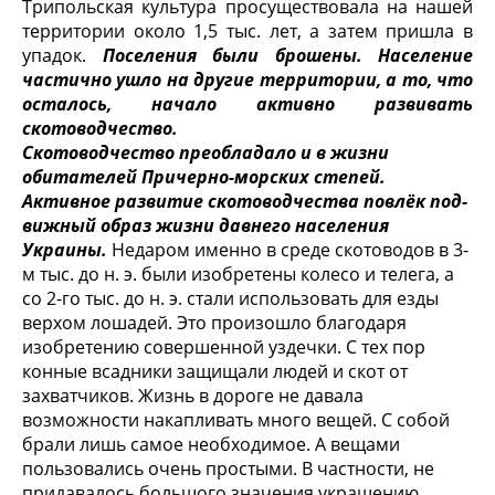
Трипольская культура просуществовала на нашей
территории около 1,5 тыс. лет, а затем пришла в
упадок.
Поселения были броше­ны. Население
частично ушло на другие территории, а то, что
осталось, начало активно развивать
скотоводчество.
Скотоводчество преобладало и в жизни
обитателей Причерно-морских степей.
Активное развитие скотоводчества повлёк под­
вижный образ жизни давнего населения
Украины.
Недаром именно в среде скотоводов в 3-
м тыс. до н. э. были изобретены колесо и телега, а
со 2-го тыс. до н. э. стали использовать для езды
верхом лошадей. Это про­изошло благодаря
изобретению совершенной уздечки. С тех пор
конные всадники защищали людей и скот от
захватчиков. Жизнь в дороге не давала
возможности накапливать много вещей. С собой
брали лишь самое необхо­димое. А вещами
пользовались очень простыми. В частности, не
придава­лось большого значения украшению