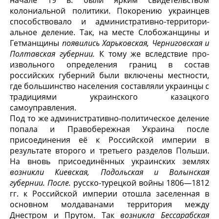
начале 19 в. были ярким свидетельством
колониальной поли­тики. Покорению украинцев
способствовало и административно-территори­
альное деление. Так, на месте Слобожанщины и
Гетманщины
появились Харь­ковская, Черниговская и
Полтавская губернии.
К тому же вследствие про­
извольного определения границ в состав
российских губерний были включе­ны местности,
где большинство населения составляли украинцы с
традиция­ми украинского казацкого
самоуправления.
Под то же административно-политическое деление
попала и Правобе­режная Украина после
присоединения её к Российской империи в
результа­те второго и третьего разделов Польши.
На вновь присоединённых украинс­ких землях
возникли Киевская, Подольская и Волынская
губернии. После.
русско-турецкой войны 1806—1812
гг. к Российской империи отошла засе­ленная в
основном молдаванами территория между
Днестром и Прутом. Так
возникла Бессарабская