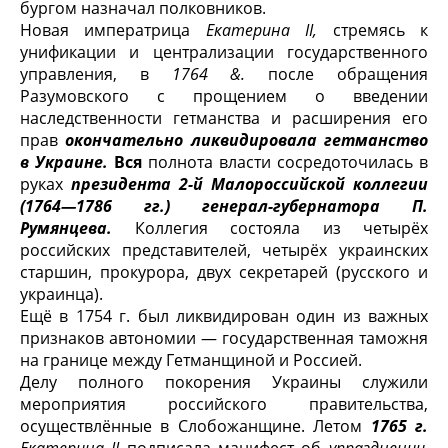
бургом назначал полковников.
Новая императрица
Екатерина II,
стремясь к
унификации и централиза­ции государственного
управления, в
1764 &.
после обращения
Разумовско­го с прощением о введении
наследственности гетманства и расширения его
прав
окончательно ликвидировала гетманство
в Украине.
Вся
полно­та власти сосредоточилась в
руках
президента 2-й Малороссийской кол­легии
(1764—1786 гг.) генерал-губернатора П.
Румянцева.
Коллегия состояла из четырёх
российских представителей, четырёх украинских
стар­шин, прокурора, двух секретарей (русского и
украинца).
Ещё в 1754 г. был ликвидирован один из важных
признаков автономии — государственная таможня
на границе между Гетманщиной и Россией.
Делу полного покорения Украины служили
мероприятия российского пра­вительства,
осуществлённые в Слобожанщине. Летом
1765 г.