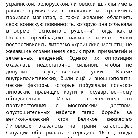
украинской, белорусской, литов­ской шляхты иметь
равные привилегии с польской и ограничить
произвол магнатов, а также желание облегчить
свою воинскую повинность, которую она отбывала
в форме “посполитого рушення”, тогда как в
Польше преоб­ладало наёмное войско. Унии
воспротивились литовско-украинские магнаты, не
желавшие ограничения своих прав, привилегий и
земельных владений. Однако их оппозиция
оказалась недостаточно сильной, чтобы не
допустить осуществления унии. Кроме
внутриполитических, были ещё и внешнеполити­
ческие факторы, которые побуждали польско-
литовские правящие круги к государственному
объединению. Из-за продолжительного
противостояния с Московским царством,
опустошительных набегов татар, борьбы за
велико­княжеский стол Великое княжество
Литовское оказалось на грани катастро­фы.
Ситуация обострилась в середине 16 ст., когда