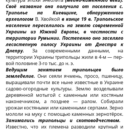
культура эпохи энео­лита
(медно-каменного века).
Своё название она получила от поселения с.
Триполье на Киевщине, обнаруженного
археологом
В. Хвойкой
в конце 19 в. Трипольское
население переселилось на землю современной
Украины из Южной Европы, в частности с
территории Румынии. Постепенно оно засе­ляло
лесостепную полосу Украины от Днестра к
Днепру.
За современны­ми данными, на
территории Украины трипольцы жили в 4-м — пер­
вой половине 3-го тыс. до н. э.
Ведущим занятием трипольцев было
земледелие.
Они сеяли яч­мень, просо, пшеницу,
выращивали почти все ныне известные в Украине
садово-огородные культуры. Землю возделывали
деревянной мотыгой с ка­менным или костяным
наконечником, а позднее — ралом. Собирали
урожаи костяными или каменными серпами. Зерно
мололи на муку с помощью ка­менных зернотёрок.
Занимались трипольцы и скотоводчеством.
Изве­стно, что их племена разводили крупный и