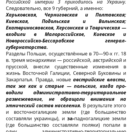
Российской импе­рии 3 приходилось на Украину.
Следовательно, все 9 губерний, а именно:
Харьковская, Черниговская и Полтавская;
Киевская, Подольская и Волынская;
Екатвриносяавскоя, Херсонская и Таврическая —
вхо­дили в Малороссийское, Киевское и
Новороссийско-Бессарабское ге­нерал-
губернаторства.
Разделы Польши, осуществлённые в 70—90-х гг. 18
в. тремя монархиями — российской, австрийской и
прусской, внесли существенные изменения в
жизнь Восточной Галиции, Северной Буковины и
Закарпатья. Правда, новые
австрийские власти,
так же как и старые — польские, когда про­
водили административно-территориальное
размежевание, не об­ращали внимания на
этнический состав населения.
В результате это­го
и восточногалицкие земли (где большинство
составляли украинцы), и
за-
падногалицкие земли
(где большинство составляли поляки) попали в
одну административно-территориальную