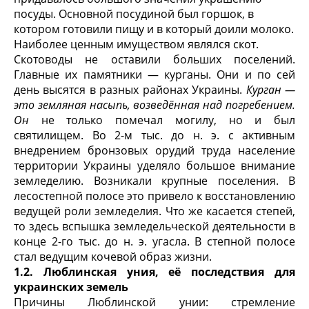
посуды. Основной посудиной был гор­шок, в
котором готовили пищу и в который доили молоко.
Наиболее ценным имуществом являлся скот.
Скотоводы не оставили больших поселений.
Главные их памятники — курга­ны. Они и по сей
день высятся в разных районах Украины.
Курган —
это земляная насыпь, возведённая над погребением.
Он
не только помечал моги­лу, но и был
святилищем. Во 2-м тыс. до н. э. с активным
внедрением бронзо­вых орудий труда население
территории Украины уделяло большое внимание
земледелию. Возникали крупные поселения. В
лесостепной полосе это привело к восстановлению
ведущей роли земледелия. Что же касается степей,
то здесь вспышка земледельческой деятельности в
конце 2-го тыс. до н. э. угасла. В степной полосе
стал ведущим кочевой образ жизни.
1.2. Люблинская уния, её последствия для
украинских земель
Причины Люблинской унии: стремление