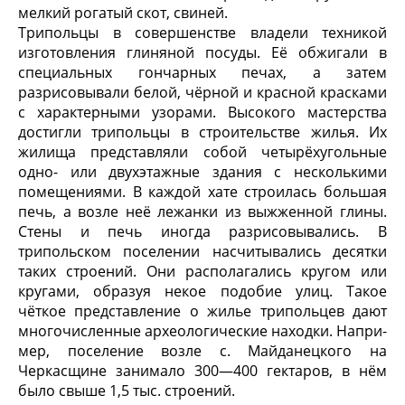
мелкий рогатый скот, свиней.
Трипольцы в совершенстве владели техникой
изготовления глиняной по­суды. Её обжигали в
специальных гончарных печах, а затем
разрисовывали белой, чёрной и красной красками
с характерными узорами. Высокого мас­терства
достигли трипольцы в строительстве жилья. Их
жилища представля­ли собой четырёхугольные
одно- или двухэтажные здания с несколькими
помещениями. В каждой хате строилась большая
печь, а возле неё лежанки из выжженной глины.
Стены и печь иногда разрисовывались. В
трипольском поселении насчитывались десятки
таких строений. Они располагались кру­гом или
кругами, образуя некое подобие улиц. Такое
чёткое представление о жилье трипольцев дают
многочисленные археологические находки. Напри­
мер, поселение возле с. Майданецкого на
Черкасщине занимало 300—400 гектаров, в нём
было свыше 1,5 тыс. строений.