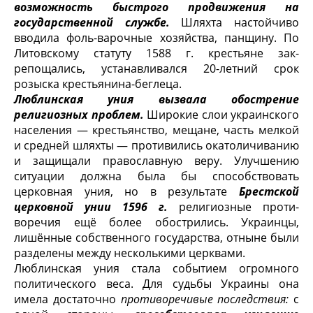
возможность быстрого продви­жения на
государственной службе.
Шляхта настойчиво
вводила фоль-варочные хозяйства, панщину. По
Литовскому статуту 1588 г. крестьяне зак­
репощались, устанавливался 20-летний срок
розыска крестьянина-беглеца.
Люблинская уния вызвала обострение
религиозных проблем.
Ши­рокие слои украинского
населения — крестьянство, мещане, часть мелкой
и средней шляхты — противились окатоличиванию
и защищали православную веру. Улучшению
ситуации должна была бы способствовать
церковная уния, но в результате
Брестской
церковной унии 1596 г.
религиозные проти­
воречия ещё более обострились. Украинцы,
лишённые собственного госу­дарства, отныне были
разделены между несколькими церквами.
Люблинская уния стала событием огромного
политического веса. Для судьбы Украины она
имела достаточно
противоречивые последствия:
с