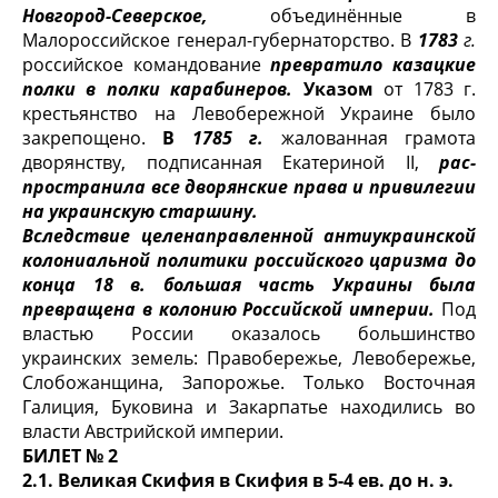
Новгород-Северское,
объединён­ные в
Малороссийское генерал-губернаторство. В
1783
г.
российское ко­мандование
превратило казацкие
полки в полки карабинеров.
Указом
от 1783 г.
крестьянство на Левобережной Украине было
закрепощено.
В
1785 г.
жалованная грамота
дворянству, подписанная Екатериной II,
рас­
пространила все дворянские права и привилегии
на украинскую стар­шину.
Вследствие целенаправленной антиукраинской
колониальной по­литики российского царизма до
конца 18 в. большая часть Украины была
превращена в колонию Российской империи.
Под
властью России оказалось большинство
украинских земель: Правобережье, Левобережье,
Слобожанщина, Запорожье. Только Восточная
Галиция, Буковина и Закар­патье находились во
власти Австрийской империи.
БИЛЕТ № 2
2.1. Великая Скифия в Скифия в 5-4 ев. до н. э.