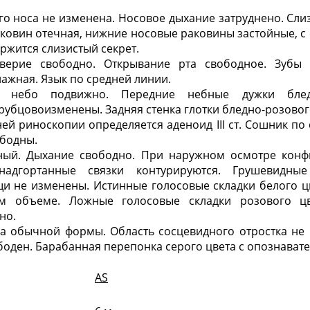
 носа не изменена. Носовое дыхание затруднено. Сли
ковин отечная, нижние носовые раковины застойные, 
ржится слизистый секрет.
ерие свободно. Открывание рта свободное. Зубы и
лажная. Язык по средней линии.
небо подвижно. Передние небные дужки бледн
убцовоизменены. Задняя стенка глотки бледно-розового
ей риноскопии определяется аденоид III ст. Сошник по 
ободны.
ный. Дыхание свободно. При наружном осмотре конф
надгортанные связки контурируются. Грушевидны
и не изменены. Истинные голосовые складки белого цв
м объеме. Ложные голосовые складки розового цв
но.
 обычной формы. Область сосцевидного отростка не
боден. Барабанная перепонка серого цвета с опознават
AS