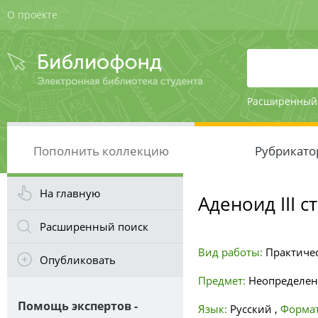
О проекте
Расширенный
Пополнить коллекцию
Рубрикато
На главную
Аденоид III ст
Расширенный поиск
Вид работы:
Практиче
Опубликовать
Предмет:
Неопределе
Помощь экспертов -
Язык:
Русский
,
Формат