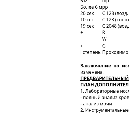
6 м
шр
Более 6 м
рр
20 сек
С 128 (возд.
10 сек
С 128 (кост
19 сек
С 2048 (возд
+
R
W
+
G
I степень
Проходимос
Заключение по ис
изменена.
ПРЕДВАРИТЕЛЬНЫЙ
ПЛАН ДОПОЛНИТЕЛ
1. Лабораторные исс
- полный анализ кро
- анализ мочи
2. Инструментальные