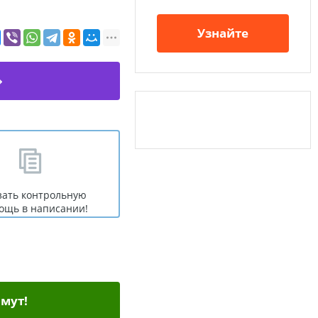
Узнайте
зать контрольную
ощь в написании!
мут!