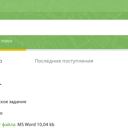
 поиск
р
Последние поступления
.
ское задание
но
 файла:
MS Word
10,04 kb