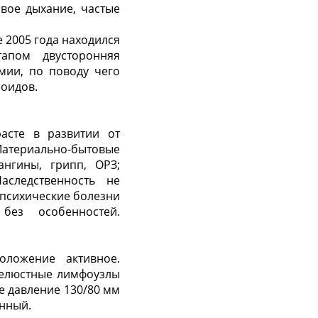
вое дыхание, частые
е 2005 года находился
апом двусторонняя
мии, по поводу чего
ноидов.
асте в развитии от
Материально-бытовые
ангины, грипп, ОРЗ;
аследственность не
 психические болезни
без особенностей.
оложение активное.
челюстные лимфоузлы
е давление 130/80 мм
енный.