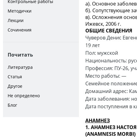
Контрольные работы
а). Основное заболева
б). Сопутствующие з
Методички
в). Осложнения осно
Лекции
Ижевск, 2006 г.
Сочинения
ОБЩИЕ СВЕДЕНИЯ
Чуверов Денис Евген
19 лет
Пол: мужской
Почитать
Национальность: рус
Литература
Профессия: ПУ-26, у
Место работы: —
Статья
Семейное положение
Другое
Домашний адрес: Камб
Не определено
Дата заболевания: но
Блог
Дата поступления в к
Дата кураци
АНАМНЕЗ
1. АНАМНЕЗ НАСТО
(
ANAMNESIS
MORBI
)