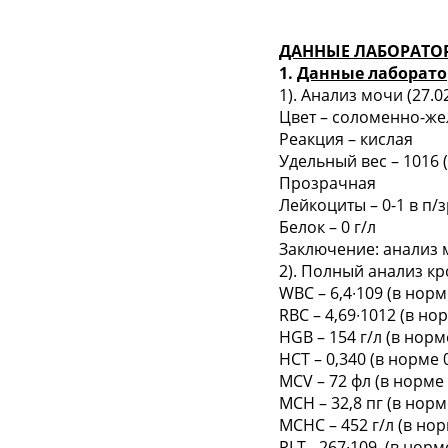
ДАННЫЕ ЛАБОРАТО
1.
Данные лаборато
1). Анализ мочи (27.02.
Цвет – соломенно-ж
Реакция – кислая
Удельный вес – 1016 
Прозрачная
Лейкоциты – 0-1 в п/зр
Белок – 0 г/л
Заключение: анализ 
2). Полный анализ кров
WBC – 6,4∙10
9
(в норм
RBC – 4,69∙10
12
(в нор
HGB – 154 г/л (в норм
HCT – 0,340 (в норме 0
MCV – 72 фл (в норме 
MCH – 32,8 пг (в норм
MCHC – 452 г/л (в нор
PLT - 267∙10
9
(в норме