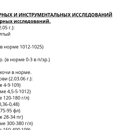
РНЫХ И ИНСТРУМЕНТАЛЬНЫХ ИССЛЕДОВАНИЙ
рных исследований.
05 г.):
елтый
(в норме 1012-1025)
. (в норме 0-3 в п/зр.)
мочи в норме.
и (2.03.06 г.):
е 4-9∙10
9
)
ме 4,5-5∙10
12
)
е 120-180 г/л)
,36-0,48)
75-95 фл)
е 28-34 пг)
ме 300-380 г/л)
 150-400∙10
9
)