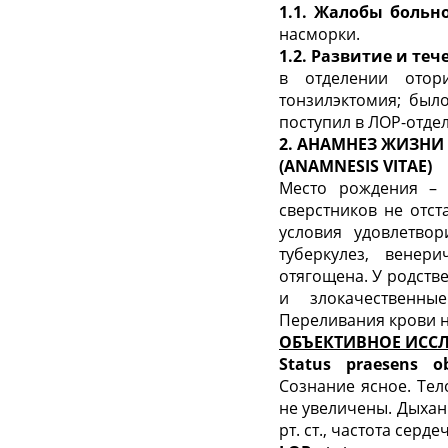
1.1.
Жалобы больно
насморки.
1.2.
Развитие и теч
в отделении отор
тонзилэктомия; был
поступил в ЛОР-отде
2. АНАМНЕЗ ЖИЗНИ
(
ANAMNESIS
VITAE
)
Место рождения – 
сверстников не отс
условия удовлетвор
туберкулез, венер
отягощена. У родств
и злокачественны
Переливания крови н
ОБЪЕКТИВНОЕ ИСС
Status
praesens
o
Сознание ясное. Те
не увеличены. Дыхан
рт. ст., частота сер