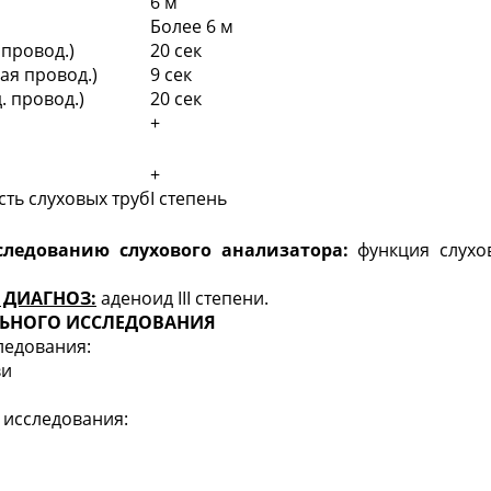
6 м
Более 6 м
 провод.)
20 сек
ная провод.)
9 сек
. провод.)
20 сек
+
+
ть слуховых труб
I степень
следованию слухового анализатора:
функция
слухо
 ДИАГНОЗ:
аденоид III степени.
ЬНОГО ИССЛЕДОВАНИЯ
ледования:
ви
 исследования: