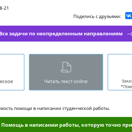
8-21
Поделись с друзьями:
Все задачи по неопределенным направлениям
ческое
Читать текст online
Зака
*Пом
имость помощи в написании студенческой работы.
Помощь в написании работы, которую точно при