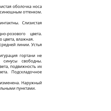
зистая оболочка носа
с синюшным оттенком.
нтактны. Слизистая
о-розового цвета.
 цвета, влажная.
средней линии. Устья
игурация гортани не
е синусы свободны.
ета, подвижность их
ета. Подскладочное
 изменена. Наружный
ельными пунктами.