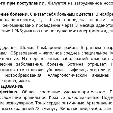
го при поступлении.
Жалуется на затрудненное носо
ение болезни.
Считает себя больным с детства. В ноябр
иноларингологии, где была проведена первым эт
о рекомендовано проведение через 3 месяца аденото
ление 1 РКБ; диагноз при поступлении: гипертрофия аде
деревня Шолья, Камбарский район. В раннем возр
тавал. Образование – неполное среднее специальное. 
ительные. Из перенесенных заболеваний отмечает 
ические заболевания, болезнь Боткина отрицает. Н
енников отсутствовали туберкулез, сифилис, алкоголизм,
е новообразования. Аллергологический анамнез 
е проводилось.
ЛЕДОВАНИЕ
bjectivus
.
Общее состояние удовлетворительное. П
лосложение правильное. Кожные покровы чистые. Под
ие везикулярное. Тоны сердца ритмичные. Артериально
дечных сокращений 72 в минуту. Живот мягкий, безболезн