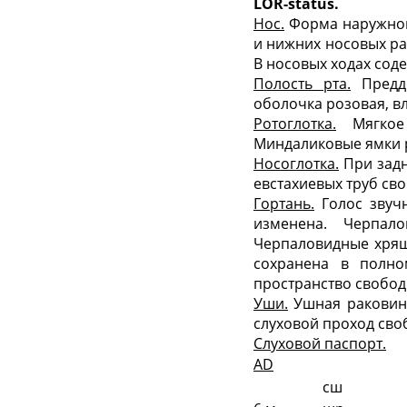
LOR
-
status
.
Нос.
Форма наружного
и нижних носовых ра
В носовых ходах соде
Полость рта.
Преддв
оболочка розовая, в
Ротоглотка.
Мягкое 
Миндаликовые ямки р
Носоглотка.
При задн
евстахиевых труб св
Гортань.
Голос звуч
изменена. Черпало
Черпаловидные хрящ
сохранена в полно
пространство свобод
Уши.
Ушная раковина
слуховой проход сво
Слуховой паспорт.
AD
сш