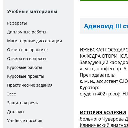
Учебные материалы
Рефераты
Аденоид III ст
Дипломные работы
Магистерские диссертации
ИЖЕВСКАЯ ГОСУДАР
Отчеты по практике
КАФЕДРА ОТОРИНО
Ответы на вопросы
Заведующий кафедро
Курсовые работы
д. м. н., профессор А
Преподаватель:
Курсовые проекты
к. м. н., ассистент С.
Практические задания
Куратор:
студент 402 гр. л.ф. 
Эссе
Защитная речь
Доклады
ИСТОРИЯ БОЛЕЗНИ
больного Чуверова Д
Учебные пособия
Клинический диагноз