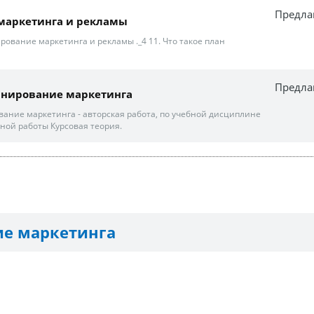
Предла
маркетинга и рекламы
рование маркетинга и рекламы ._4 11. Что такое план
Предла
анирование маркетинга
вание маркетинга - авторская работа, по учебной дисциплине
нной работы Курсовая теория.
е маркетинга