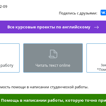
2-09
Поделись с друзьями:
Все курсовые проекты по английскому
 работу
Читать текст online
За
*Пом
имость помощи в написании студенческой работы.
Помощь в написании работы, которую точно при