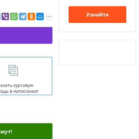
Узнайте
казать курсовую
ощь в написании!
мут!