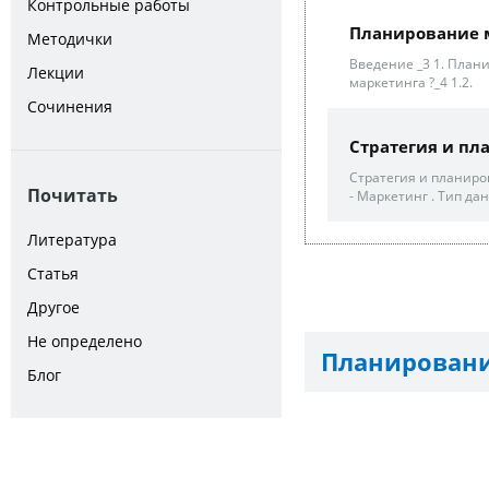
Контрольные работы
Планирование 
Методички
Введение _3 1. Плани
Лекции
маркетинга ?_4 1.2.
Сочинения
Стратегия и пл
Стратегия и планиро
Почитать
- Маркетинг . Тип да
Литература
Статья
Другое
Не определено
Планировани
Блог