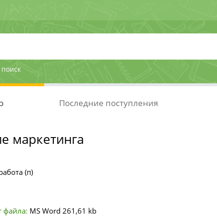
 поиск
р
Последние поступления
е маркетинга
работа (п)
 файла:
MS Word
261,61 kb