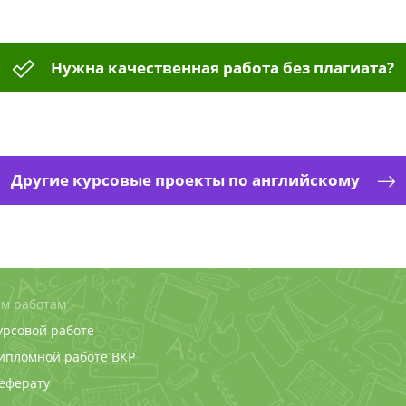
Нужна качественная работа без плагиата?
Другие курсовые проекты по английскому
м работам
урсовой работе
дипломной работе
ВКР
реферату