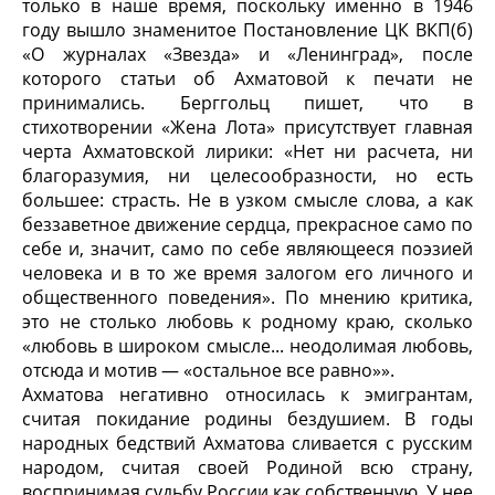
только в наше время, поскольку именно в 1946
году вышло знаменитое Постановление ЦК ВКП(б)
«О журналах «Звезда» и «Ленинград», после
которого статьи об Ахматовой к печати не
принимались. Берггольц пишет, что в
стихотворении «Жена Лота» присутствует главная
черта Ахматовской лирики: «Нет ни расчета, ни
благоразумия, ни целесообразности, но есть
большее: страсть. Не в узком смысле слова, а как
беззаветное движение сердца, прекрасное само по
себе и, значит, само по себе являющееся поэзией
человека и в то же время залогом его личного и
общественного поведения». По мнению критика,
это не столько любовь к родному краю, сколько
«любовь в широком смысле... неодолимая любовь,
отсюда и мотив — «остальное все равно»».
Ахматова негативно относилась к эмигрантам,
считая покидание родины бездушием. В годы
народных бедствий Ахматова сливается с русским
народом, считая своей Родиной всю страну,
воспринимая судьбу России как собственную. У нее