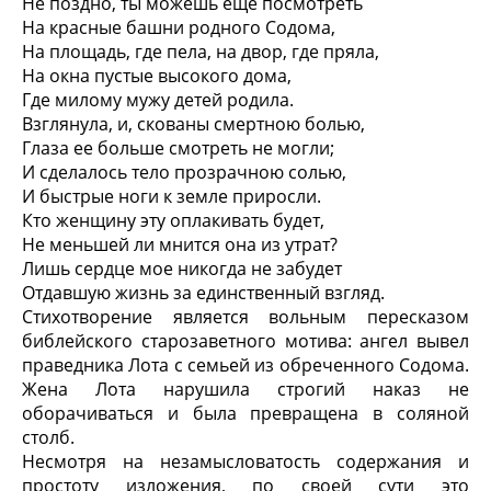
Не поздно, ты можешь еще посмотреть
На красные башни родного Содома,
На площадь, где пела, на двор, где пряла,
На окна пустые высокого дома,
Где милому мужу детей родила.
Взглянула, и, скованы смертною болью,
Глаза ее больше смотреть не могли;
И сделалось тело прозрачною солью,
И быстрые ноги к земле приросли.
Кто женщину эту оплакивать будет,
Не меньшей ли мнится она из утрат?
Лишь сердце мое никогда не забудет
Отдавшую жизнь за единственный взгляд.
Стихотворение является вольным пересказом
библейского старозаветного мотива: ангел вывел
праведника Лота с семьей из обреченного Содома.
Жена Лота нарушила строгий наказ не
оборачиваться и была превращена в соляной
столб.
Несмотря на незамысловатость содержания и
простоту изложения, по своей сути это