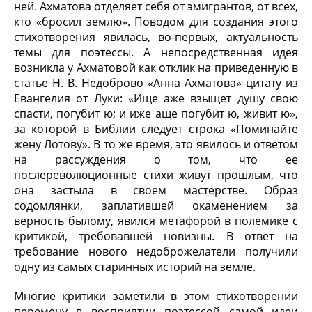
ней. Ахматова отделяет себя от эмигрантов, от всех,
кто «бросил землю». Поводом для создания этого
стихотворения явилась, во-первых, актуальность
темы для поэтессы. А непосредственная идея
возникла у Ахматовой как отклик на приведенную в
статье Н. В. Недоброво «Анна Ахматова» цитату из
Евангелия от Луки: «Ище аже взыщет душу свою
спасти, погубит ю; и иже аще погубит ю, живит ю»,
за которой в Библии следует строка «Поминайте
жену Лотову». В то же время, это явилось и ответом
на рассуждения о том, что ее
послереволюционные стихи живут прошлым, что
она застыла в своем мастерстве. Образ
содомлянки, заплатившей окаменением за
верность былому, явился метафорой в полемике с
критикой, требовавшей новизны. В ответ на
требование нового недоброжелатели получили
одну из самых старинных историй на земле.
Многие критики заметили в этом стихотворении
перемену в восприятии поэтессой самой идеи