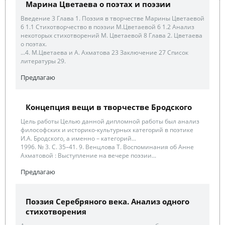
Марина Цветаева о поэтах и поэзии
Введение 3 Глава 1. Поэзия в творчестве Марины Цветаевой
6 1.1 Стихотворчество в поэзии М.Цветаевой 6 1.2 Анализ
некоторых стихотворений М. Цветаевой 8 Глава 2. Цветаева
о поэтах.
...4. М.Цветаева и А. Ахматова 23 Заключение 27 Список
литературы 29.
Предлагаю
Концепция вещи в творчестве Бродского
Цель работы Целью данной дипломной работы был анализ
философских и историко-культурных категорий в поэтике
И.А. Бродского, а именно – категорий...
1996. № 3. С. 35–41. 9. Венцлова Т. Воcпоминания об Анне
Ахматовой : Выcтупление на вечере поэзии...
Предлагаю
Поэзия Серебряного века. Анализ одного
стихотворения