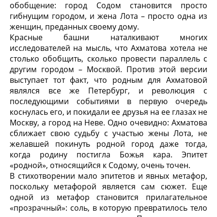
обобщение: город Содом становится просто
гибнущим городом, и жена Лота – просто одна из
женщин, преданных своему дому.
Красные башни наталкивают многих
исследователей на мысль, что Ахматова хотела не
столько обобщить, сколько провести параллель с
другим городом – Москвой. Против этой версии
выступает тот факт, что родным для Ахматовой
являлся все же Петербург, и революция с
последующими событиями в первую очередь
коснулась его, и покидали ее друзья на ее глазах не
Москву, а город на Неве. Одно очевидно: Ахматова
сближает свою судьбу с участью жены Лота, не
желавшей покинуть родной город даже тогда,
когда родину постигла Божья кара. Эпитет
«родной», относящийся к Содому, очень точен.
В стихотворении мало эпитетов и явных метафор,
поскольку метафорой является сам сюжет. Еще
одной из метафор становится прилагательное
«прозрачный»: соль, в которую превратилось тело