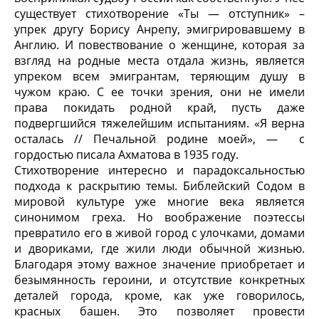
существует стихотворение «Ты — отступник» –
упрек другу Борису Анрепу, эмигрировавшему в
Англию. И повествование о женщине, которая за
взгляд на родные места отдала жизнь, является
упреком всем эмигрантам, теряющим душу в
чужом краю. С ее точки зрения, они не имели
права покидать родной край, пусть даже
подвергшийся тяжелейшим испытаниям. «Я верна
осталась // Печальной родине моей», — с
гордостью писала Ахматова в 1935 году.
Стихотворение интересно и парадоксальностью
подхода к раскрытию темы. Библейский Содом в
мировой культуре уже многие века является
синонимом греха. Но воображение поэтессы
превратило его в живой город с улочками, домами
и двориками, где жили люди обычной жизнью.
Благодаря этому важное значение приобретает и
безымянность героини, и отсутствие конкретных
деталей города, кроме, как уже говорилось,
красных башен. Это позволяет провести