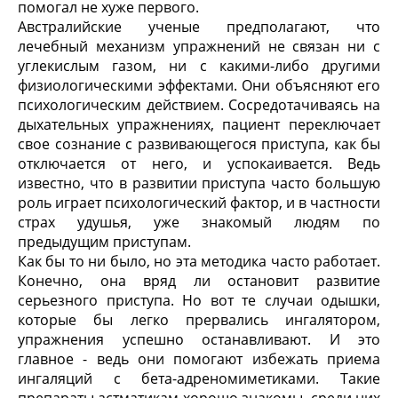
помогал не хуже первого.
Австралийские ученые предполагают, что
лечебный механизм упражнений не связан ни с
углекислым газом, ни с какими-либо другими
физиологическими эффектами. Они объясняют его
психологическим действием. Сосредотачиваясь на
дыхательных упражнениях, пациент переключает
свое сознание с развивающегося приступа, как бы
отключается от него, и успокаивается. Ведь
известно, что в развитии приступа часто большую
роль играет психологический фактор, и в частности
страх удушья, уже знакомый людям по
предыдущим приступам.
Как бы то ни было, но эта методика часто работает.
Конечно, она вряд ли остановит развитие
серьезного приступа. Но вот те случаи одышки,
которые бы легко прервались ингалятором,
упражнения успешно останавливают. И это
главное - ведь они помогают избежать приема
ингаляций с бета-адреномиметиками. Такие
препараты астматикам хорошо знакомы, среди них