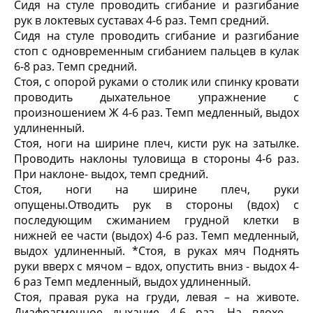
Сидя на стуле проводить сгибание и разгибание
рук в локтевых суставах 4-6 раз. Темп средний.
Сидя на стуле проводить сгибание и разгибание
стоп с одновременным сгибанием пальцев в кулак
6-8 раз. Темп средний.
Стоя, с опорой руками о столик или спинку кровати
проводить дыхательное упражнение с
произношением Ж 4-6 раз. Темп медленный, выдох
удлиненный.
Стоя, ноги на ширине плеч, кисти рук на затылке.
Проводить наклоны туловища в стороны 4-6 раз.
При наклоне- выдох, темп средний.
Стоя, ноги на ширине плеч, руки
опущены.Отводить рук в стороны (вдох) с
последующим сжиманием грудной клетки в
нижней ее части (выдох) 4-6 раз. Темп медленный,
выдох удлиненный. *Стоя, в руках мяч Поднять
руки вверх с мячом – вдох, опустить вниз - выдох 4-
6 раз Темп медленный, выдох удлиненный.
Стоя, правая рука на груди, левая – на животе.
Диафрагменное дыхание 4-6 раз. На вдохе –