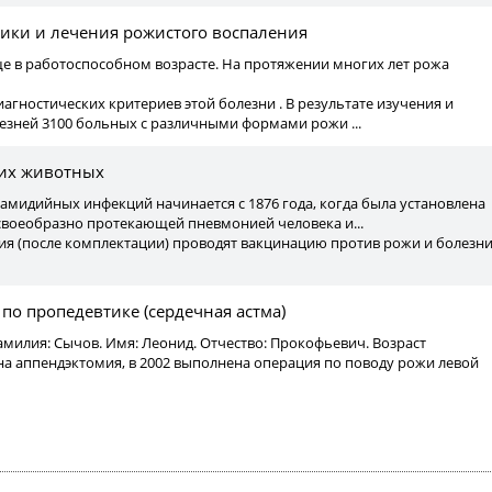
ики и лечения рожистого воспаления
е в работоспособном возрасте. На протяжении многих лет рожа
иагностических критериев этой болезни . В результате изучения и
езней 3100 больных с различными формами рожи ...
их животных
амидийных инфекций начинается с 1876 года, когда была установлена
своеобразно протекающей пневмонией человека и...
ия (после комплектации) проводят вакцинацию против рожи и болезн
по пропедевтике (сердечная астма)
амилия: Сычов. Имя: Леонид. Отчество: Прокофьевич. Возраст
на аппендэктомия, в 2002 выполнена операция по поводу рожи левой