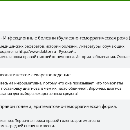
ы
 - Инфекционные болезни (буллезно-геморрагическая рожа )
я медицинских рефератов, историй болезни , литературы, обучающих
одите на http://www.doktor.ru - Русский...
ческая рожа правой нижней конечности. История заболевания. Считае
меопатическое лекарствоведение
 весьма информативна, потому что она показывает, что гомеопаты
 постановку диагноза, в чем их часто обвиняют. Впрочем, диагноз
азания для выбора лекарственных средств!
правой голени, эритематозно-геморрагическая форма,
Диагноз: Первичная рожа правой голени, эритематозно-
ма, средней степени тяжести.