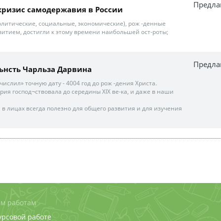
Предла
кризис самодержавия в России
олитические, социальные, экономические), рож -денные
тием, достигли к этому времени наибольшей ост-роты;
Предла
ьнсть Чарльза Дарвина
вычислил» точную дату - 4004 год до рож -дения Христа.
ия господ¬ствовала до середины XIX ве-ка, и даже в наши
 в лицах всегда полезно для общего развития и для изучения
м работам
урсовой работе