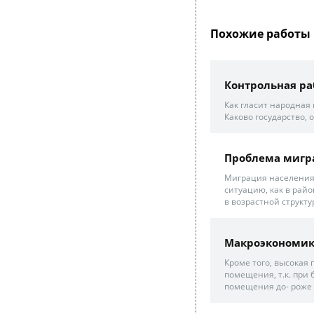
Похожие работы 
Контрольная ра
Как гласит народная 
Каково государство,
Проблема мигра
Миграция населения
ситуацию, как в райо
в возрастной структу
Макроэкономик
Кроме того, высокая
помещения, т.к. при
помещения до- роже 