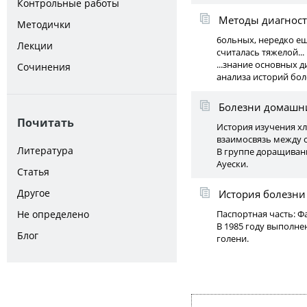
Контрольные работы
Методы диагност
Методички
6ольных, нередко ещ
Лекции
считалась тяжелой...
...знание основных д
Сочинения
анализа историй бол
Болезни домашн
Почитать
История изучения хл
взаимосвязь между 
Литература
В группе доращиван
Ауески.
Статья
Другое
История болезни 
Не определено
Паспортная часть: Ф
В 1985 году выполне
Блог
голени.