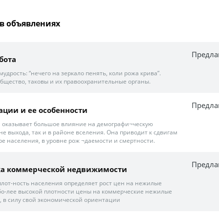
в объявлениях
Предла
бота
мудрость: “нечего на зеркало пенять, коли рожа крива”.
 общество, таковы и их правоохранительные органы.
Предла
ции и ее особенности
 оказывает большое влияние на демографи¬ческую
не выхода, так и в районе вселения. Она приводит к сдвигам
ре населения, в уровне рож ¬даемости и смертности.
Предла
а коммерческой недвижимости
 плот-ность населения определяет рост цен на нежилые
 бо-лее высокой плотности цены на коммерческие нежилые
, в силу свой экономической ориентации