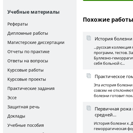
Учебные материалы
Похожие работ
Рефераты
Дипломные работы
История болезни
Магистерские диссертации
...русская коллекци
Отчеты по практике
программ, тестов. Зах
Буллезно-геморраги
Ответы на вопросы
себя больной с...
Курсовые работы
Практическое го
Курсовые проекты
Эта история болезни
Практические задания
совсем не отклоняют
болезни готовит пок
Эссе
Защитная речь
Первичная рожа 
средней...
Доклады
История болезни x. 
Учебные пособия
геморрагическая фор