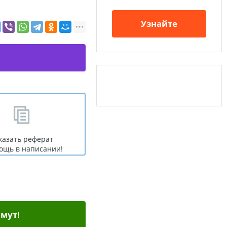
Узнайте
казать реферат
ощь в написании!
мут!