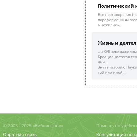
Политический 
Все противоречия (п
пореформенным разви
множились...
Жизнь и деятел
...в XVII веке даже «
Креационистская теор
дни...
Знать историю Науки
той или иной...
© 2003 - 2025 «Библиофонд»
Помощь по учебны
Обратная связь
Консультация по к