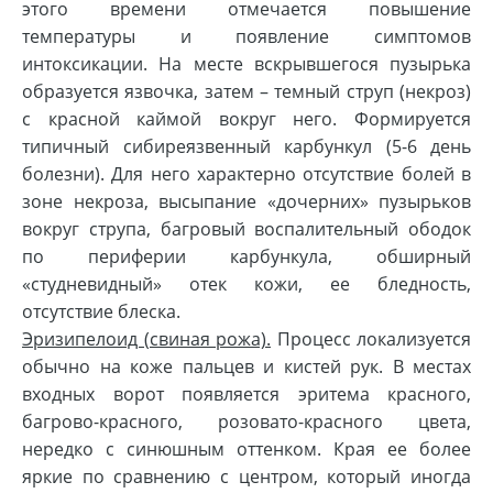
этого времени отмечается повышение
температуры и появление симптомов
интоксикации. На месте вскрывшегося пузырька
образуется язвочка, затем – темный струп (некроз)
с красной каймой вокруг него. Формируется
типичный сибиреязвенный карбункул (5-6 день
болезни). Для него характерно отсутствие болей в
зоне некроза, высыпание «дочерних» пузырьков
вокруг струпа, багровый воспалительный ободок
по периферии карбункула, обширный
«студневидный» отек кожи, ее бледность,
отсутствие блеска.
Эризипелоид (свиная рожа).
Процесс локализуется
обычно на коже пальцев и кистей рук. В местах
входных ворот появляется эритема красного,
багрово-красного, розовато-красного цвета,
нередко с синюшным оттенком. Края ее более
яркие по сравнению с центром, который иногда