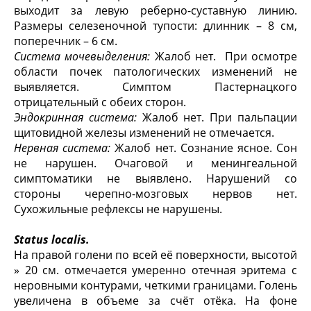
выходит за левую реберно-суставную линию.
Размеры селезеночной тупости: длинник – 8 см,
поперечник – 6 см.
Система мочевыделения:
Жалоб нет. При осмотре
области почек патологических изменений не
выявляется. Симптом Пастернацкого
отрицательный с обеих сторон.
Эндокринная система:
Жалоб нет. При пальпации
щитовидной железы изменений не отмечается.
Нервная система:
Жалоб нет. Сознание ясное. Сон
не нарушен. Очаговой и менингеальной
симптоматики не выявлено. Нарушений со
стороны черепно-мозговых нервов нет.
Сухожильные рефлексы не нарушены.
Status
localis
.
На правой голени по всей её поверхности, высотой
» 20 см. отмечается умеренно отечная эритема с
неровными контурами, четкими границами. Голень
увеличена в объеме за счёт отёка. На фоне