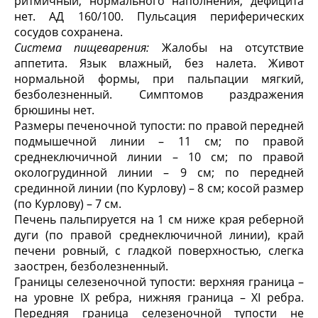
ритмичный, нормального наполнения, дефицита
нет. АД 160/100. Пульсация периферических
сосудов сохранена.
Система пищеварения:
Жалобы на отсутствие
аппетита. Язык влажный, без налета. Живот
нормальной формы, при пальпации мягкий,
безболезненный. Симптомов раздражения
брюшины нет.
Размеры печеночной тупости: по правой передней
подмышечной линии – 11 см; по правой
среднеключичной линии – 10 см; по правой
окологрудинной линии – 9 см; по передней
срединной линии (по Курлову) – 8 см; косой размер
(по Курлову) – 7 см.
Печень пальпируется на 1 см ниже края реберной
дуги (по правой среднеключичной линии), край
печени ровный, с гладкой поверхностью, слегка
заострен, безболезненный.
Границы селезеночной тупости: верхняя граница –
на уровне IХ ребра, нижняя граница – ХI ребра.
Передняя граница селезеночной тупости не