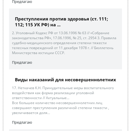
Предлагаю
Преступления против здоровья (ст. 111;
112; 115 УК РФ) на ...
2. Уголовный Кодекс РФ от 13.06.1996 № 63 // «Собрание
законодательства РФ», 17.06.1996, № 25, ст. 2954 3. Правила
судебно-медицинского определения степени тяжести
телесных повреждений от 11 декабря 1978 г. // Бюллетень
Министерства юстиции СССР.
Предлагаю
Виды наказаний для несовершеннолетних
17. Неткачев К.Н. Принудительные меры воспитательного
воздействия как форма реализации уголовной
ответственности // Актуальные...
Все большее количество несовершеннолетних лиц
совершают преступления различной степени тяжести ,
увеличивается доля...
Предлагаю