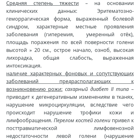
Средняя степень тяжести
– на основании
клинических данных: Эритематозно-
геморрагическая форма, выраженный болевой
синдром, характерные местные проявления
заболевания (гиперемия, умеренный отёк),
площадь поражения по всей поверности голени
высотой »
20 см., острое начало, озноб, высокая
лихорадка, общая слабость, выраженная
интоксикация.
наличие характерных фоновых и сопутствующих
заболеваний предрасполагающих к
возникновению рожи:
сахарный диабет
II
типа
–
приводит к дегенеративным изменениям в тканях,
нарушение микроциркуляции, вследствие чего
происходит нарушение трофики кожи и
лимфообращения.
Перелом костей голени
привел к
посттравматической лимфовенозной
недостаточности левой голени (нарушение