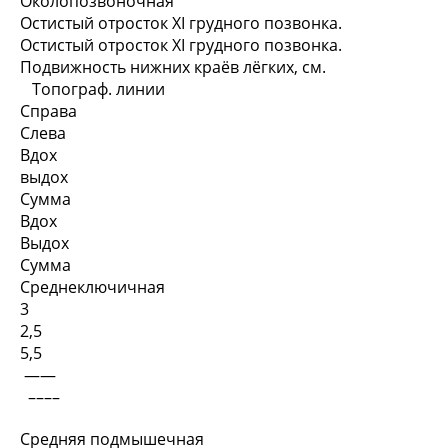
Околопозвоночная
Остистый отросток XI грудного позвонка.
Остистый отросток XI грудного позвонка.
Подвижность нижних краёв лёгких, см.
Топограф. линии
Справа
Слева
Вдох
выдох
Сумма
Вдох
Выдох
Сумма
Среднеключичная
3
2,5
5,5
——
––––
Средняя подмышечная