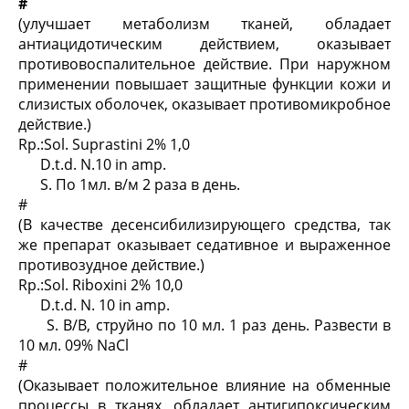
#
(улучшает метаболизм тканей, обладает
антиацидотическим действием, оказывает
противовоспалительное действие. При наружном
применении повышает защитные функции кожи и
слизистых оболочек, оказывает противомикробное
действие.)
Rp.:Sol. Suprastini 2% 1,0
D.t.d. N.10 in amp.
S. По 1мл. в/м 2 раза в день.
#
(В качестве десенсибилизирующего средства, так
же препарат оказывает седативное и выраженное
противозудное действие.)
Rp.:Sol.
Riboxini 2% 10,0
D.t.d. N. 10 in amp.
S. В/В, струйно по 10 мл. 1 раз день. Развести в
10 мл. 09% NaCl
#
(Оказывает положительное влияние на обменные
процессы в тканях, обладает антигипоксическим