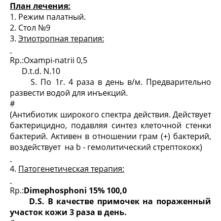
План лечения:
1. Режим палатный.
2. Стол №9
3.
Этиотропная терапия:
Rp.:Oxampi-natrii 0,5
D.t.d. N.10
S. По 1г. 4 раза в день в/м. Предварительно
развести водой для инъекций.
#
(Антибиотик широкого спектра действия. Действует
бактерицидно, подавляя синтез клеточной стенки
бактерий. Активен в отношении грам (+) бактерий,
воздействует на b - гемолитический стрептококк)
4.
Патогенетическая терапия:
Rp.:
D
imephosphoni 15% 100
,0
D
.
S
. В качестве примочек на пораженный
участок кожи 3 раза в день.