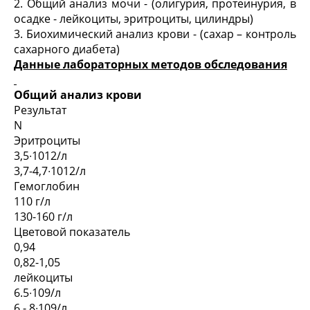
2. Общий анализ мочи - (олигурия, протеинурия, в
осадке - лейкоциты, эритроциты, цилиндры)
3. Биохимический анализ крови - (сахар – контроль
сахарного диабета)
Данные лабораторных методов обследования
Общий анализ крови
Результат
N
Эритроциты
3,5∙10
12
/л
3,7-4,7∙10
12
/л
Гемоглобин
110 г/л
130-160 г/л
Цветовой показатель
0,94
0,82-1,05
лейкоциты
6.5∙10
9
/л
6 - 8∙10
9
/л