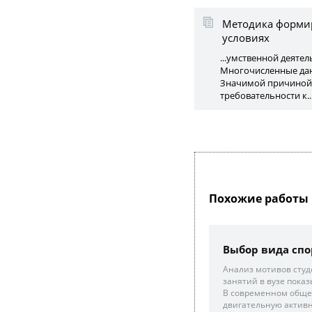
Методика формир
условиях
...умственной деяте
Многочисленные данн
Значимой причиной 
требовательности к..
Похожие работы 
Выбор вида спо
Анализ мотивов студ
занятий в вузе показы
В современном общес
двигательную активно