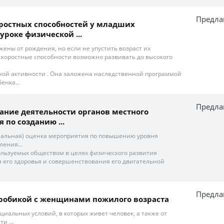
Предла
ростных способностей у младших
уроке физической ...
жены от рождения, но если не упустить возраст их
скоростные способности возможно развивать до высокого
ной активности . Она заложена наследственной программой
енка...
Предла
ние деятельности органов местного
 по созданию ...
иальная) оценка мероприятия по повышению уровня
ения...
пользуемых обществом в целях физического развития
я его здоровья и совершенствования его двигательной
Предла
робикой с женщинами пожилого возраста
оциальных условий, в которых живет человек, а также от
и ...