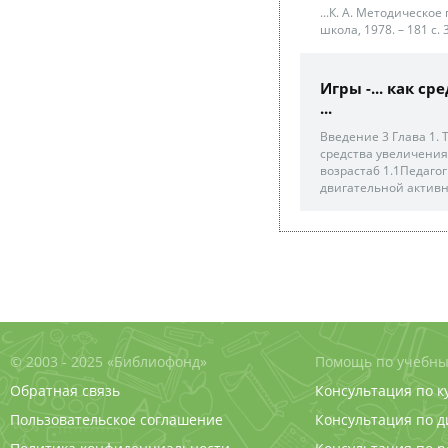
...К. А. Методическо
школа, 1978. – 181 с. 
Игры -... как с
...
Введение 3 Глава 1. 
средства увеличения
возраста6 1.1Педаго
двигательной активно
© 2003 - 2025 «Библиофонд»
Помощь по учебны
Обратная связь
Консультация по к
Пользовательское соглашение
Консультация по 