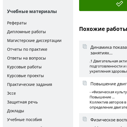
Учебные материалы
Рефераты
Похожие работ
Дипломные работы
Магистерские диссертации
Динамика показа
Отчеты по практике
занятиях...
Ответы на вопросы
.1 Двигательная акт
подготовленности и м
Курсовые работы
укрепления здоровь
Курсовые проекты
Повышение двига
Практические задания
- «Физическая культ
Эссе
Повышение ...
Защитная речь
Коллектив авторов в
определение двигател
Доклады
Учебные пособия
Физическое восп