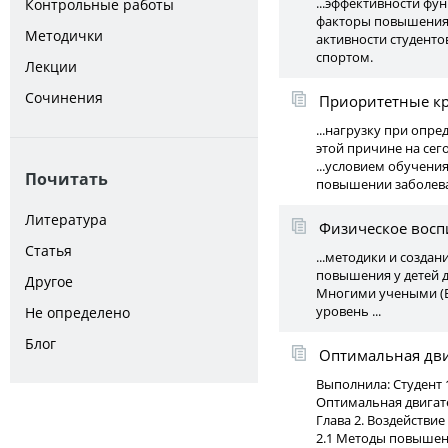
...эффективности ф
Контрольные работы
факторы повышения 
Методички
активности студенто
спортом.
Лекции
Сочинения
Приоритетные кр
...нагрузку при опр
этой причине на сег
...условием обучени
Почитать
повышении заболева
Литература
Физическое вос
Статья
...методики и созда
повышения у детей 
Другое
Многими учеными (В.
уровень ...
Не определено
Блог
Оптимальная двиг
Выполнила: Студент 1
Оптимальная двигате
Глава 2. Воздействи
2.1 Методы повышени