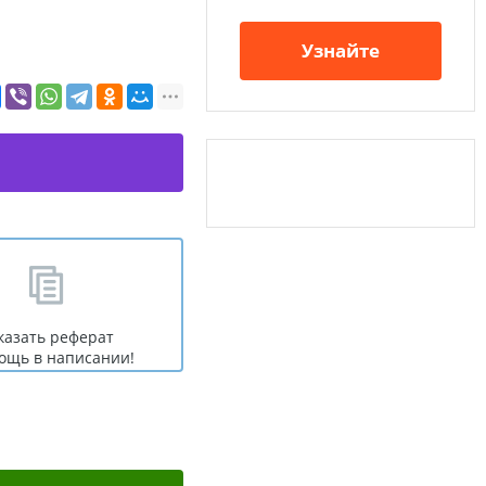
Узнайте
казать реферат
ощь в написании!