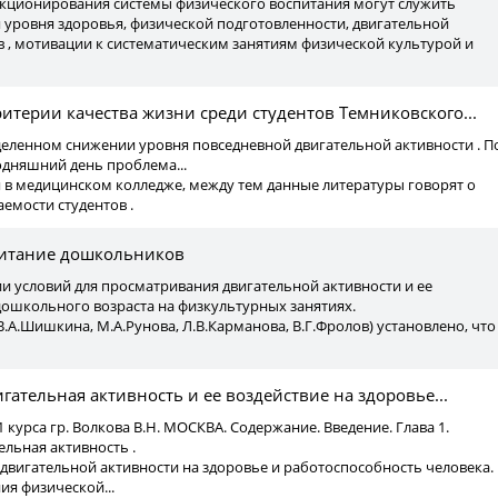
ункционирования системы физического воспитания могут служить
уровня здоровья, физической подготовленности, двигательной
в , мотивации к систематическим занятиям физической культурой и
итерии качества жизни среди студентов Темниковского...
еделенном снижении уровня повседневной двигательной активности . П
одняшний день проблема...
я в медицинском колледже, между тем данные литературы говорят о
емости студентов .
питание дошкольников
нии условий для просматривания двигательной активности и ее
дошкольного возраста на физкультурных занятиях.
А.Шишкина, М.А.Рунова, Л.В.Карманова, В.Г.Фролов) установлено, что
ательная активность и ее воздействие на здоровье...
 курса гр. Волкова В.Н. МОСКВА. Содержание. Введение. Глава 1.
льная активность .
е двигательной активности на здоровье и работоспособность человека.
я физической...