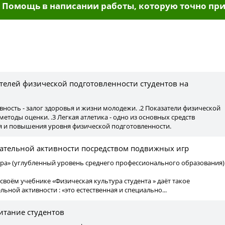
Помощь в написании работы, которую точно при
ы
телей физической подготовленности студентов на
ивность - залог здоровья и жизни молодежи. .2 Показатели физической
етоды оценки. .3 Легкая атлетика - одно из основных средств
я и повышения уровня физической подготовленности.
тельной активности посредством подвижных игр
ура» (углубленный уровень среднего профессионального образования)
 своём учебнике «Физическая культура студента » даёт такое
ьной активности : «это естественная и специально...
итание студентов