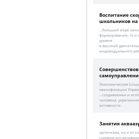
Воспитание ско
школьников на 
...большей мере зало
формирования, то и 
уровня .
в высокой двигатель
индивидуального реб
Совершенствова
самоуправления
Экономическая (соц
квалификации Управл
...создаваемых и ис
человека, укреплени
активности .
Занятия аквааэ
организма, но и от с
степени его активност