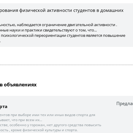
ования физической активности студентов в домашних
льностью, наблюдается ограничение двигательной активности .
ые науки и практики свидетельствуют о том, что...
психологической переориентации студентов является повышение
.
в объявлениях
Предла
рта
ентов при выборе ими тех или иных видов спорта для
вает, что при всем их...
тве, особенно у горожан, нет другого средства повысить
сть , кроме физической культуры и спорта.