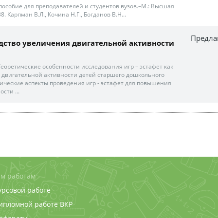
е пособие для преподавателей и студентов вузов.–М.: Высшая
38. Карпман В.Л., Кочина Н.Г., Богданов В.Н...
Предла
редство увеличения двигательной активности
Теоретические особенности исследования игр – эстафет как
 двигательной активности детей старшего дошкольного
гические аспекты проведения игр - эстафет для повышения
сти ...
м работам
урсовой работе
дипломной работе
ВКР