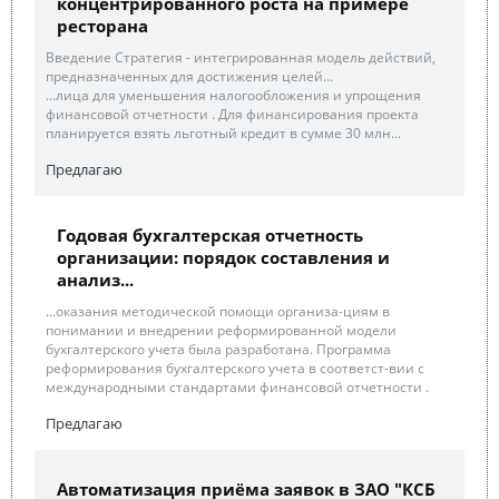
концентрированного роста на примере
ресторана
Введение Стратегия - интегрированная модель действий,
предназначенных для достижения целей...
...лица для уменьшения налогообложения и упрощения
финансовой отчетности . Для финансирования проекта
планируется взять льготный кредит в сумме 30 млн...
Предлагаю
Годовая бухгалтерская отчетность
организации: порядок составления и
анализ...
...оказания методической помощи организа-циям в
понимании и внедрении реформированной модели
бухгалтерского учета была разработана. Программа
реформирования бухгалтерского учета в соответст-вии с
международными стандартами финансовой отчетности .
Предлагаю
Автоматизация приёма заявок в ЗАО "КСБ