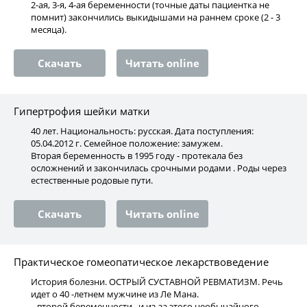
2-ая, 3-я, 4-ая беременности (точные даты пациентка не
помнит) закончились выкидышами на раннем сроке (2 - 3
месяца).
Скачать
Читать online
Гипертрофия шейки матки
40 лет. Национальность: русская. Дата поступления:
05.04.2012 г. Семейное положение: замужем.
Вторая беременность в 1995 году - протекала без
осложнений и закончилась срочными родами . Роды через
естественные родовые пути.
Скачать
Читать online
Практическое гомеопатическое лекарствоведение
История болезни. ОСТРЫЙ СУСТАВНОЙ РЕВМАТИЗМ. Речь
идет о 40 -летнем мужчине из Ле Мана.
...второй беременности , и из-за этого необычайного