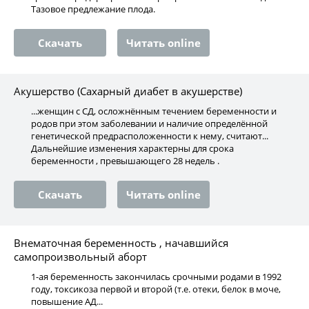
Тазовое предлежание плода.
Скачать
Читать online
Акушерство (Сахарный диабет в акушерстве)
...женщин с СД, осложнённым течением беременности и
родов при этом заболевании и наличие определённой
генетической предрасположенности к нему, считают...
Дальнейшие изменения характерны для срока
беременности , превышающего 28 недель .
Скачать
Читать online
Внематочная беременность , начавшийся
самопроизвольный аборт
1-ая беременность закончилась срочными родами в 1992
году, токсикоза первой и второй (т.е. отеки, белок в моче,
повышение АД...