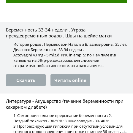
Беременность 33-34 недели . Угроза
преждевременных родов . Швы на шейке матки
История родов . Пермяковой Натальи Владимировны, 35 лет.
Диагноз: Беременность 33-34 недели .
Actovegini 40 mg - 5 ml.t.d. N10 in amp. S: по 1 ампуле в\в
капельно на 5% р-ре декстрозы. для снижения
сократительной активности матки назначается...
Скачать
Читать online
Литература - Акушерство (течение беременности при
сахарном диабете)
1. Самопроизвольное прерывание беременности ; 2.
Поздний токсикоз - 30-50%; 3. Многоводие - 30- 40 %
3. Прогрессирующая гипоксия при отсутствии условий для
срочного родоразрешения при сроке не менее 36 недель . 4.