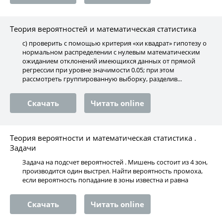
Теория вероятностей и математическая статистика
c) проверить с помощью критерия «хи квадрат» гипотезу о
нормальном распределении с нулевым математическим
ожиданием отклонений имеющихся данных от прямой
регрессии при уровне значимости 0.05; при этом
рассмотреть группированную выборку, разделив...
Скачать
Читать online
Теория вероятности и математическая статистика .
Задачи
Задача на подсчет вероятностей . Мишень состоит из 4 зон,
производится один выстрел. Найти вероятность промоха,
если вероятность попадание в зоны известна и равна
Скачать
Читать online