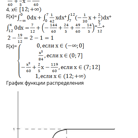
4. х
F(x)=
+
+
=
+
F(x)=
График функции распределения