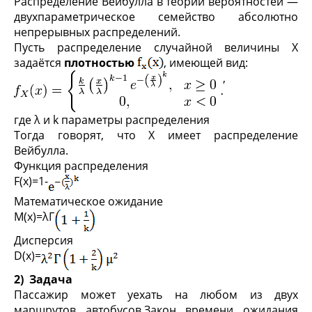
Распределение Ве́йбулла в теории вероятностей —
двухпараметрическое семейство абсолютно
непрерывных распределений.
Пусть распределение случайной величины Х
задаётся
плотностью
, имеющей вид:
,
где λ и k параметры распределения
Тогда говорят, что X имеет распределение
Вейбулла.
Функция распределения
F(x)=1-
Математическое ожидание
M(x)=λГ
Дисперсия
D(x)=
2)
Задача
Пассажир может уехать на любом из двух
маршрутов автобусов.Закон времени ожидания