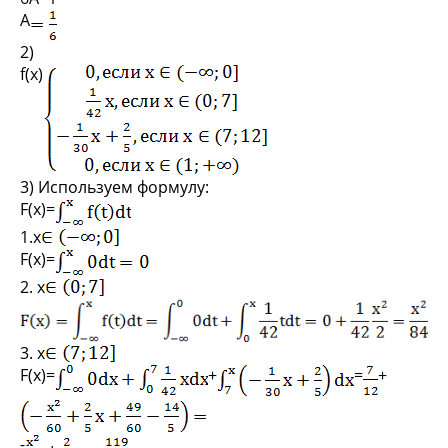
А
2)
f(x)
3) Используем формулу:
F(x)=
1.x
F(x)=
2. x
3. x
F(x)=
+
=
+
-