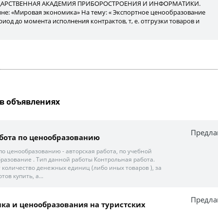
АРСТВЕННАЯ АКАДЕМИЯ ПРИБОРОСТРОЕНИЯ И ИНФОРМАТИКИ.
не: «Мировая экономика» На тему: « Экспортное ценообразование
риод до момента исполнения контрактов, т, е. отгрузки товаров и
в объявлениях
Предла
бота по ценообразованию
по ценообразованию - авторская работа, по учебной
разование . Тип данной работы Контрольная работа.
количество денежных единиц (либо иных товаров ), за
тов купить, а...
Предла
ка и ценообразования на туристских