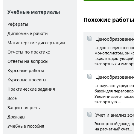
Учебные материалы
Похожие работ
Рефераты
Дипломные работы
Ценообразовани
Магистерские диссертации
...одного единствен
Отчеты по практике
монополистом, он ко
...сделки, диктующе
Ответы на вопросы
экспортных и импор
Курсовые работы
Ценообразование
Курсовые проекты
...получают усредне
Практические задания
базой для переговор
Увеличивается также
Эссе
экспортную ...
Защитная речь
Учет и анализ э
Доклады
Экспортный доход пр
Учебные пособия
на расчетный счёт...