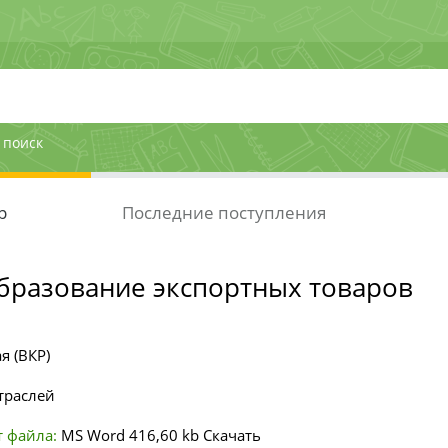
 поиск
р
Последние поступления
разование экспортных товаров
я (ВКР)
траслей
 файла:
MS Word
416,60 kb
Скачать