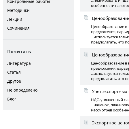
...планировать и тщ
Контрольные работы
особенности налого
Методички
Ценообразование
Лекции
Ценообразование в э
Сочинения
предложения, варьир
...используется толь
предполагать, что п
Почитать
Ценообразование
Литература
Ценообразование в э
предложения, варьир
Статья
...используется толь
предполагать, что п
Другое
Не определено
Учет экспортных
Блог
НДС, уплаченный с а
...наценок, планиро
Рассмотрев особенно
Экспортное цено