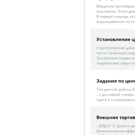
Введение Ценообраз
экономики. Успех дея
В первую очередь это
формированию их сто
Установление ц
Стратегическое цено
часть: Сезонные скид
Экспортные скидки м
покупателям сверх те
Задания по цен
Тип данной работы К
...с доставкой товара
судна и складировани
Внешняя торго
...ВЭД 21 3. Цены и
Экономическая эффек