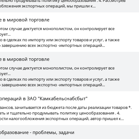
ательно продумывать политику ценообразования . 4. Рассмотрев
обложения экспортных операций, мы пришли к...
 в мировой торговле
том случае диктуется монополистом, он контролирует все
ует...
ко в сделках по импорту или экспорту товаров и услуг, а также
о завершению всех экспортно -импортных операций...
 в мировой торговле
том случае диктуется монополистом, он контролирует все
ует...
ко в сделках по импорту или экспорту товаров и услуг, а также
о завершению всех экспортно -импортных операций...
 операций в ЗАО "Камкабельснабсбыт"
вансов, зачитывается из бюджета после даты реализации товаров *.
вать и тщательно продумывать политику ценообразования . 4.
сти налогообложения экспортных операций, автор пришел к...
образование - проблемы, задачи