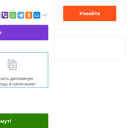
Узнайте
азать дипломную
ощь в написании!
мут!