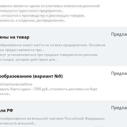
ование является одним из ключевых элементов рыночной
тельности туристского предприятия...
 относится к производству и реализации товаров ,
имости, к созданию, распределению...
Предла
ены на товар
образование имеет место не на всех предприятиях. Основная
ки предоставляются при...
огут устанавливаться при продаже товаров иностранным
х скидок, которые действуют для...
Предла
ообразованию (вариант №9)
онтрольная работа.
 вдоль борта судна - 1500 руб., стоимость доставки на борт
я на...
Предла
вля РФ
 ценообразование во внешней торговле Российской Федерации.
тивность внешней...