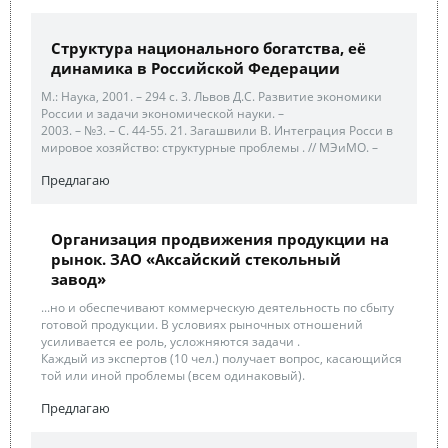
Структура национального богатства, её
динамика в Российской Федерации
М.: Наука, 2001. – 294 с. 3. Львов Д.С. Развитие экономики
России и задачи экономической науки. –
2003. – №3. – С. 44-55. 21. Загашвили В. Интеграция Росси в
мировое хозяйство: структурные проблемы . // МЭиМО. –
Предлагаю
Организация продвижения продукции на
рынок. ЗАО «Аксайский стекольный
завод»
...но и обеспечивают коммерческую деятельность по сбыту
готовой продукции. В условиях рыночных отношений
усиливается ее роль, усложняются задачи .
Каждый из экспертов (10 чел.) получает вопрос, касающийся
той или иной проблемы (всем одинаковый).
Предлагаю