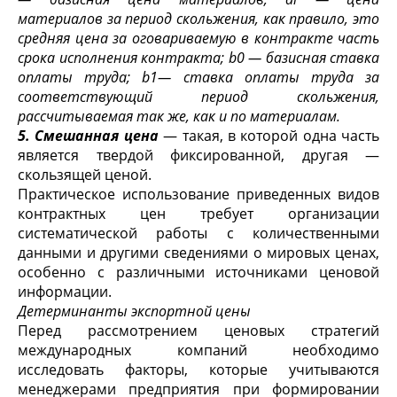
материалов за период скольжения, как правило, это
средняя цена за оговариваемую в контрак­те часть
срока исполнения контракта;
b
0
— базисная ставка
оплаты труда;
b
1
— ставка оплаты труда за
соответствующий период скольже­ния,
рассчитываемая так же, как и по материалам.
5. Смешанная цена
— такая, в которой одна часть
является твердой фиксированной, другая —
скользящей ценой.
Практическое использование приведенных видов
контракт­ных цен требует организации
систематической работы с коли­чественными
данными и другими сведениями о мировых ценах,
особенно с различными источниками ценовой
информации.
Детерминанты экспортной цены
Перед рассмотрением ценовых стратегий
международных компаний необходимо
исследовать факторы, которые учитываются
менеджерами предприятия при формировании