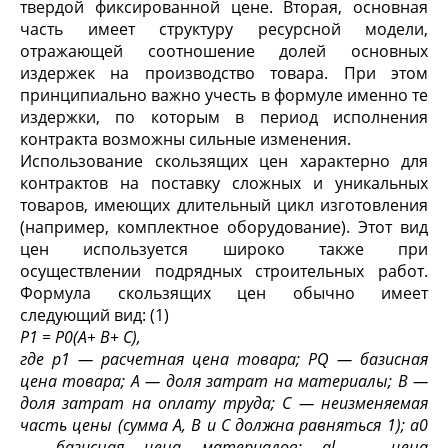
твердой фиксированной цене. Вторая, основная
часть имеет структуру ресурсной модели,
отражающей соотношение долей основных
издержек на производство товара. При этом
принци­пиально важно учесть в формуле именно те
издержки, по которым в период исполнения
контракта возможны сильные изменения.
Использование скользящих цен характерно для
контрактов на поставку сложных и уникальных
товаров, имеющих длитель­ный цикл изготовления
(например, комплектное оборудование). Этот вид
цен используется широко также при
осуществлении подрядных строительных работ.
Формула скользящих цен обычно имеет
следующий вид:
(1)
Р
1
=
P
0
(А
+ В
+ С),
где
p
1
— расчетная цена товара;
P
Q
— базисная
цена товара; А — доля затрат на материалы; В —
доля затрат на оплату труда; С — неизменяемая
часть цены (сумма А, В и С должна равняться 1); а
0
— базисная цена материалов;
a
l
— цена