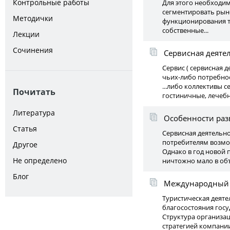
Контрольные работы
Для этого необходи
сегментировать рын
Методички
функционирования т
собственные...
Лекции
Сочинения
Сервисная деяте
Сервис ( сервисная д
чьих-либо потребно
...либо коллективы 
Почитать
гостиничные, лечебн
Литература
Особенности раз
Статья
Сервисная деятельно
потребителям возмож
Другое
Однако в год новой 
Не определено
ничтожно мало в объ
Блог
Международный р
Туристическая деят
благосостояния госу
Структура организа
стратегией компании,