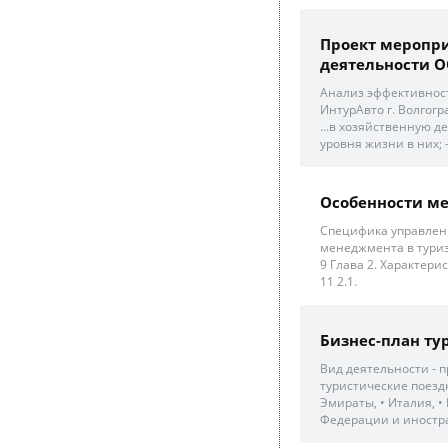
Проект меропр
деятельности О
Анализ эффективнос
ИнтурАвто г. Волгогр
...в хозяйственную 
уровня жизни в них; 
Особенности ме
Специфика управлени
менеджмента в туриз
9 Глава 2. Характер
11 2.1.
Бизнес-план т
Вид деятельности - 
туристические поезд
Эмираты, • Италия, 
Федерации и иностра