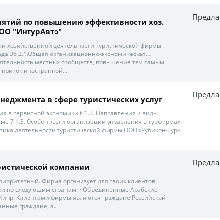
Предла
иятий по повышению эффективности хоз.
ОО "ИнтурАвто"
ти хозяйственной деятельности туристической фирмы
ада 36 2.1.Общая организационно-экономическая...
деятельность местных сообществ, повышение тем самым
- приток иностранной...
Предла
неджмента в сфере туристических услуг
я в сервисной экономики 6 1.2. Направления и виды
ме 7 1.3. Особенности организации управления в турфирмах
истика деятельности туристической фирмы ООО «Рубикон-Тур»
Предла
уристической компании
приоритетный. Фирма организует для своих клиентов
ки по следующим странам: • Объединенные Арабские
• Кипр. Клиентами фирмы являются граждане Российской
нные граждане, а...