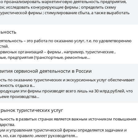
мо проанализировать маркетинговую деятельность предприятия,
ок; исследовать конкурирующие фирмы ; определить схему
уристической фирмы ; стимулирование сбыта, а также выработать
льность
еятельность – это работа по оказанию услуг, т.е. по удовлетворению
стей.
сервисных организаций – фирмы , например, туристические ,
ые, предприятия (транспортные, ремонтные...
вития сервисной деятельности в России
сть по оказанию туристических и экскурсионных услуг обеспечивает
ность отдыха в...
продукции эти фирмы производят всего лишь на 30 млрд рублей, что
еме производства...
ынок туристических услуг
ельность в развитых странах является важным источником повышения
дарства.
ции и управления туристической фирмы определяется задачами и
 но, как правило ,имеет руководителя...