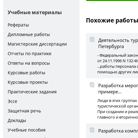
Учебные материалы
Похожие работ
Рефераты
Дипломные работы
Деятельность тур
Магистерские диссертации
Петербурга
Отчеты по практике
- Федеральный закон
от 24.11.1996 N 132-Ф
Ответы на вопросы
...работы персонала
помощью других лиц»
Курсовые работы
Курсовые проекты
Разработка меро
примере...
Практические задания
Люди в этих группах
Эссе
туристической орга
Защитная речь
При создании и реа
главного и вторично
Доклады
Учебные пособия
Разработка компл