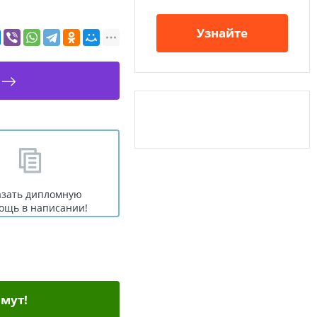
Узнайте
азать дипломную
ощь в написании!
мут!