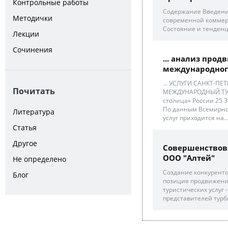
Контрольные работы
Содержание Введени
Методички
современной коммерч
Состояние и тенденц
Лекции
Сочинения
... анализ прод
международног
... УСЛУГИ САНКТ-П
Почитать
МЕЖДУНАРОДНЫЙ ТУРИ
столица» России 25 3.
По данным Всемирной
Литература
услуг приходится на..
Статья
Другое
Совершенствов
ООО "Алтей"
Не определено
Создание конкурентос
Блог
позиция продвижени
туристических услуг
представителей турб