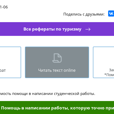
1-06
Поделись с друзьями:
Все рефераты по туризму
рат
Читать текст online
За
*Пом
имость помощи в написании студенческой работы.
Помощь в написании работы, которую точно при