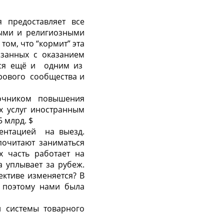
я предоставляет все
ными и религиозными
том, что “кормит” эта
язанных с оказанием
ется ещё и одним из
ирового сообщества и
точником повышения
их услуг иностранным
5 млрд. $
ентацией на выезд.
почитают заниматься
х часть работает на
са уплывает за рубеж.
ективе изменяется? В
о поэтому нами была
й системы товарного