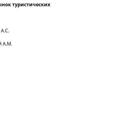
нок туристических
А.С.
 А.М.