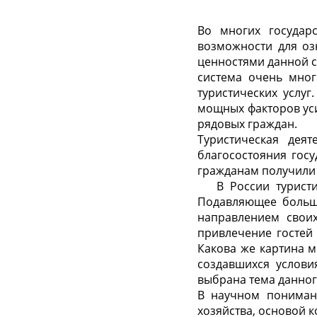
Во многих государс
возможности для оз
ценностями данной ст
система очень мног
туристических услу
мощных факторов уси
рядовых граждан.
Туристическая дея
благосостояния госу
гражданам получили 5
В России туристич
Подавляющее больши
направлением своих
привлечение гостей в
Какова же картина м
создавшихся услови
выбрана тема данног
В научном понимани
хозяйства, основой к