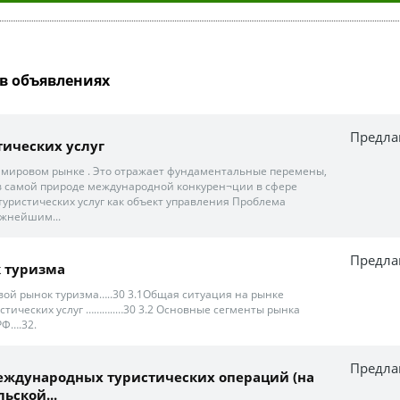
в объявлениях
Предла
тических услуг
а мировом рынке . Это отражает фундаментальные перемены,
в самой природе международной конкурен¬ции в сфере
 туристических услуг как объект управления Проблема
ажнейшим...
Предла
 туризма
ровой рынок туризма…..30 3.1Общая ситуация на рынке
стических услуг ………..…30 3.2 Основные сегменты рынка
РФ….32.
Предла
еждународных туристических операций (на
ьской...