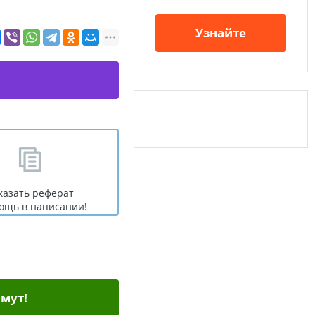
Узнайте
казать реферат
ощь в написании!
мут!