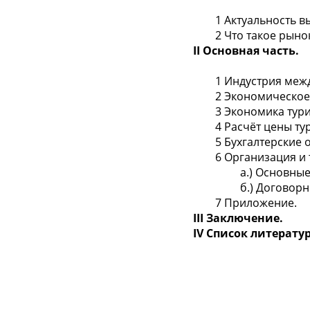
1 Актуальность вы
2 Что такое рыно
II
Основная часть.
1 Индустрия междун
2 Экономическое з
3 Экономика турист
4 Расчёт цены тури
5 Бухгалтерские оп
6 Организация и те
а.) Основные учас
б.) Договорное о
7 Приложение.
III
Заключение.
IV
Список литер