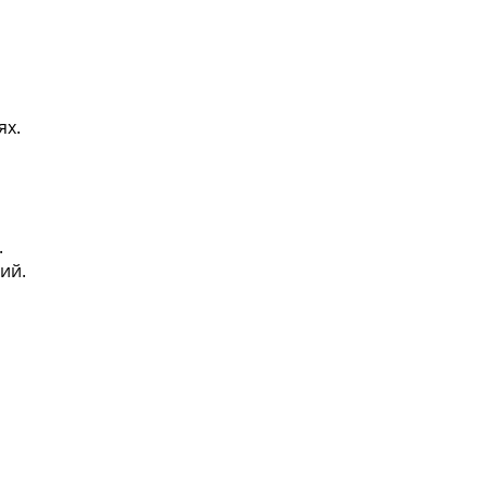
ях.
.
ий.