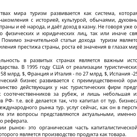
твах мира туризм развивается как система, котора
накомления с историей, культурой, обычаями, духов
раны и её народа, и даёт доход в казну. Не говоря уже о 
о физических и юридических лиц, так или иначе св
г. Помимо значительной статьи дохода туризм явля
ления престижа страны, роста её значения в глазах м
тельность в развитых странах является важным ис
дарства. В 1995 году США от реализации туристическ
8 млрд. $, Франция и Италия - по 27 млрд. $, Испания -2
еский бизнес развивается с преимущественной ори
нство действующих у нас туристических фирм пред
 соотечественников за рубеж, и лишь небольшая и
 РФ- т.е. всё делается так, что капитал от тур. бизне
еждународного рынка тур. услуг сейчас, как он в персп
ях эти вопросы представляются актуальными, именн
о реферата.
и рынок- это органическая часть капиталистическо
оторого является производство продукта как товара.