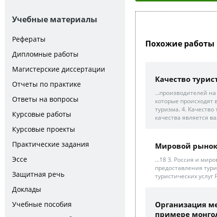
Учебные материалы
Рефераты
Похожие работы 
Дипломные работы
Магистерские диссертации
Качество турис
Отчеты по практике
...производителей н
Ответы на вопросы
которые происходят 
туризма. 4. Качество
Курсовые работы
качества является в
Курсовые проекты
Практические задания
Мировой рынок
Эссе
...18 3. Россия и ми
предоставления тури
Защитная речь
туристических услуг 
Доклады
Учебные пособия
Организация м
примере монгол