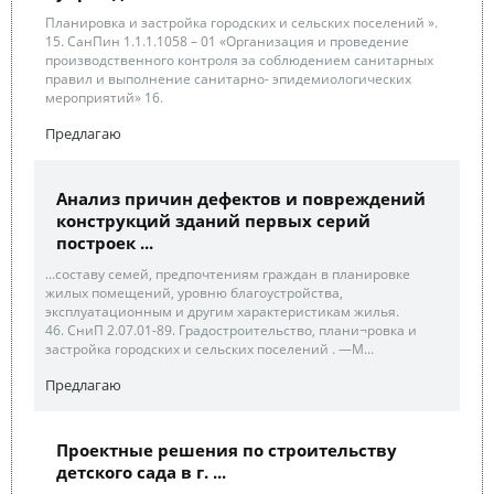
Планировка и застройка городских и сельских поселений ».
15. СанПин 1.1.1.1058 – 01 «Организация и проведение
производственного контроля за соблюдением санитарных
правил и выполнение санитарно- эпидемиологических
мероприятий» 16.
Предлагаю
Анализ причин дефектов и повреждений
конструкций зданий первых серий
построек ...
...составу семей, предпочтениям граждан в планировке
жилых помещений, уровню благоустройства,
эксплуатационным и другим характеристикам жилья.
46. СниП 2.07.01-89. Градостроительство, плани¬ровка и
застройка городских и сельских поселений . —М...
Предлагаю
Проектные решения по строительству
детского сада в г. ...